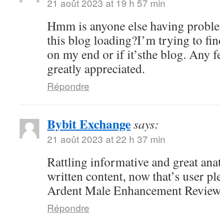
21 août 2023 at 19 h 57 min
Hmm is anyone else having proble
this blog loading?I’m trying to fin
on my end or if it’sthe blog. Any 
greatly appreciated.
Répondre
Bybit Exchange
says:
21 août 2023 at 22 h 37 min
Rattling informative and great ana
written content, now that’s user pl
Ardent Male Enhancement Revie
Répondre