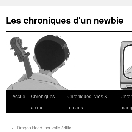
Les chroniques d'un newbie
Accueil
Chroniques
Chroniques livres &
Chro
anime
romans
man
←
Dragon Head, nouvelle édition