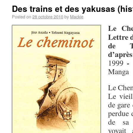
Des trains et des yakusas (his
Posted on
28 octobre 2010
by
Mackie
Le Che
Lettre
de Ta
d’après
-
1999
Manga
Le Chem
Le viei
de gare 
perdue 
de sa 
voyait 