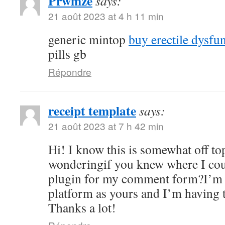
Prwmze
says:
21 août 2023 at 4 h 11 min
generic mintop
buy erectile dysfu
pills gb
Répondre
receipt template
says:
21 août 2023 at 7 h 42 min
Hi! I know this is somewhat off to
wonderingif you knew where I coul
plugin for my comment form?I’m 
platform as yours and I’m having 
Thanks a lot!