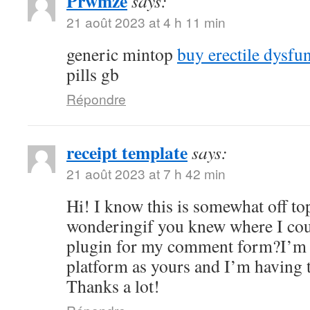
Prwmze
says:
21 août 2023 at 4 h 11 min
generic mintop
buy erectile dysfu
pills gb
Répondre
receipt template
says:
21 août 2023 at 7 h 42 min
Hi! I know this is somewhat off to
wonderingif you knew where I coul
plugin for my comment form?I’m 
platform as yours and I’m having 
Thanks a lot!