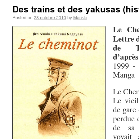
Des trains et des yakusas (his
Posted on
28 octobre 2010
by
Mackie
Le Che
Lettre
de Ta
d’après
-
1999
Manga
Le Chem
Le viei
de gare 
perdue 
de sa 
voyait 