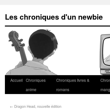
Les chroniques d'un newbie
Accueil
Chroniques
Chroniques livres &
Chro
anime
romans
man
←
Dragon Head, nouvelle édition