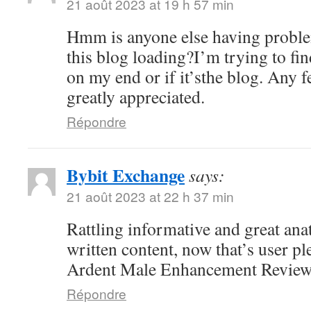
21 août 2023 at 19 h 57 min
Hmm is anyone else having proble
this blog loading?I’m trying to fin
on my end or if it’sthe blog. Any 
greatly appreciated.
Répondre
Bybit Exchange
says:
21 août 2023 at 22 h 37 min
Rattling informative and great ana
written content, now that’s user pl
Ardent Male Enhancement Revie
Répondre