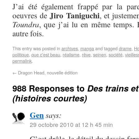
J’ai été également frappé par la par
Jiro Taniguchi
oeuvres de
, et justeme
Toundra
, que j’ai lu en même temps. E
autre fois.
This entry was posted in
archives
,
manga
and tagged
drame
,
Ho
politique
,
que c'est beau
,
réalisme
,
rêve
,
seinen
,
société
,
vieille
permalink
.
←
Dragon Head, nouvelle édition
988 Responses to
Des trains e
(histoires courtes)
Gen
says:
29 octobre 2010 at 12 h 45 min
C’est drôle, le détail du dessin fer