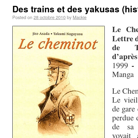
Des trains et des yakusas (his
Posted on
28 octobre 2010
by
Mackie
Le Che
Lettre
de Ta
d’après
-
1999
Manga
Le Chem
Le viei
de gare 
perdue 
de sa 
voyait 