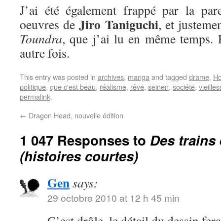
J’ai été également frappé par la par
Jiro Taniguchi
oeuvres de
, et justeme
Toundra
, que j’ai lu en même temps. E
autre fois.
This entry was posted in
archives
,
manga
and tagged
drame
,
Ho
politique
,
que c'est beau
,
réalisme
,
rêve
,
seinen
,
société
,
vieille
permalink
.
←
Dragon Head, nouvelle édition
1 047 Responses to
Des trains
(histoires courtes)
Gen
says:
29 octobre 2010 at 12 h 45 min
C’est drôle, le détail du dessin fer