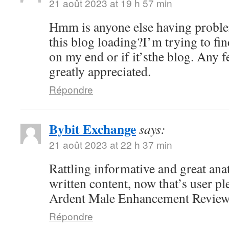
21 août 2023 at 19 h 57 min
Hmm is anyone else having proble
this blog loading?I’m trying to fin
on my end or if it’sthe blog. Any 
greatly appreciated.
Répondre
Bybit Exchange
says:
21 août 2023 at 22 h 37 min
Rattling informative and great ana
written content, now that’s user pl
Ardent Male Enhancement Revie
Répondre