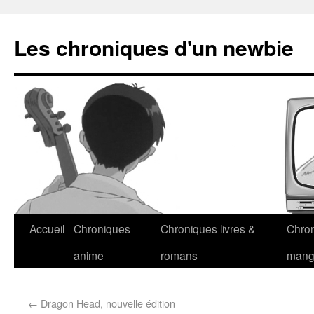
Les chroniques d'un newbie
Accueil
Chroniques
Chroniques livres &
Chro
anime
romans
man
←
Dragon Head, nouvelle édition