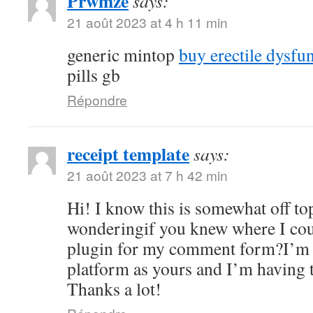
Prwmze
says:
21 août 2023 at 4 h 11 min
generic mintop
buy erectile dysfu
pills gb
Répondre
receipt template
says:
21 août 2023 at 7 h 42 min
Hi! I know this is somewhat off to
wonderingif you knew where I coul
plugin for my comment form?I’m 
platform as yours and I’m having 
Thanks a lot!