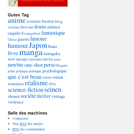
Guten Tag
anime
baston
aventure
blog
drame
enfance
cinéma
Delcourt
fantastique
enquête
Evangelion
histoire
guerre
Glénat
Japon
humour
Kana
manga
livre
mangaka
mécha
mort
musique classique
nanar
newbie
perso
one-shot
Picquier
psychologique
poétique
polar
politique
que c'est beau
roman
robots
réalisme
romance
rêve
seinen
science-fiction
société
thriller
vintage
shonen
violence
Salle des machines
Connexion
Flux
RSS
des articles
RSS
des commentaires