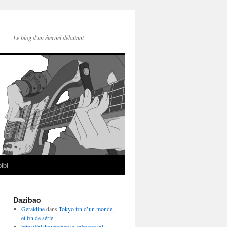
Le blog d'un éternel débutant
ibi
Dazibao
Geraldine
dans
Tokyo fin d’un monde,
et fin de série