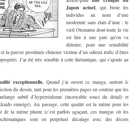
Japon actuel
, qui broie les
individus au nom d’une
modernité sans états d’âme : le
vieil Otomatsu dont toute la vie
est liée à une gare qu’on va
détruire, pour une rentabilité
 et la pauvre prostituée chinoise victime d’un odieux trafic d’êtres
ropriés. J’ai été très sensible à cette thématique, qui s’ajoute au
.
alité exceptionnelle.
Quand j’ai ouvert ce manga, surtout
le
erfection du dessin, tant pour les premières pages en couleur que les
élange subtil d’hyperréalisme (incroyable souci du détail) et
kkaido enneigé). Au passage, cette qualité est la même pour les
nt de la même plume (c’est parfois agaçant, ces mangas où les
chématiques sont en perpétuel décalage avec des décors