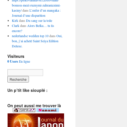
https://piskovaninavse.cz/srovnani-
bonusu-mezi-ruznymi-zahranicnimi-
kasiny/
dans
L’enfer d’un mangaka :
Journal d’une disparition
Kirk
dans
Du sang sur la toile
Clark
dans
Alors Belka… tu lis
encore?
nederlandse wedden top 10
dans
Oui,
bon, j’ai acheté Saint Seiya Edition
Deluxe.
Visiteurs
0 Users
En ligne
Un p’tit like siouplé :
On peut aussi me trouver là