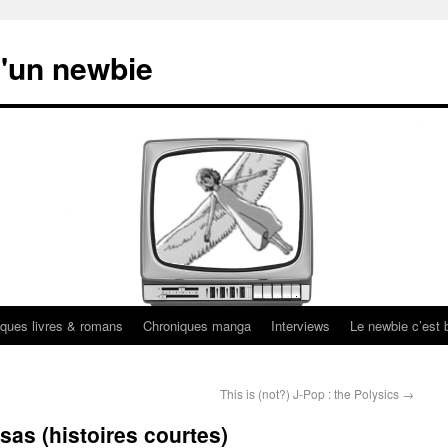
'un newbie
ques livres & romans
Chroniques manga
Interviews
Le newbie c’est b
This is (not?) J-Pop : the Polysics
→
sas (histoires courtes)