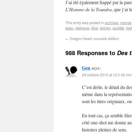
J’ai été également frappé par la par
L’Homme de la Toundra
, que j’ai 
This entry was posted in
archives
,
manga
beau
,
réalisme
,
rêve
,
seinen
,
société
,
viei
←
Dragon Head, nouvelle édition
988 Responses to
Des t
Gen
says:
29 octobre 2010 at 12 h 45 min
C’est drôle, le détail du de
même dans la représentatio
sont les titres originaux, ou 
En tout cas, ça semble fil
côté one-shot me donne auss
histoires pleines de sens.