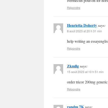
ivermectin pour-on for hor
Répondre
Henrietta Doherty
says:
8 août 2023 at 20 h 31 min
help writing an essayenglis
Répondre
Zkmllg
says:
15 août 2023 at 10 h 51 min
order tricor 200mg generi
Répondre
randm 7K
says: