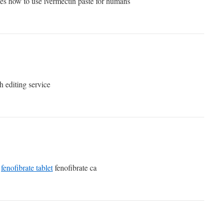
ses how to use ivermectin paste for humans
h editing service
c
fenofibrate tablet
fenofibrate ca