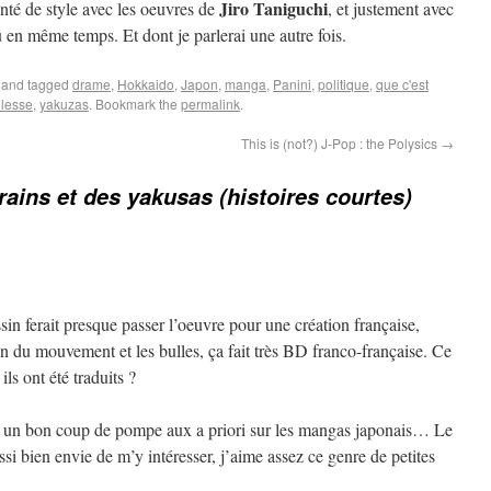
Jiro Taniguchi
enté de style avec les oeuvres de
, et justement avec
lu en même temps. Et dont je parlerai une autre fois.
and tagged
drame
,
Hokkaido
,
Japon
,
manga
,
Panini
,
politique
,
que c'est
llesse
,
yakuzas
. Bookmark the
permalink
.
This is (not?) J-Pop : the Polysics
→
rains et des yakusas (histoires courtes)
ssin ferait presque passer l’oeuvre pour une création française,
n du mouvement et les bulles, ça fait très BD franco-française. Ce
ils ont été traduits ?
er un bon coup de pompe aux a priori sur les mangas japonais… Le
i bien envie de m’y intéresser, j’aime assez ce genre de petites