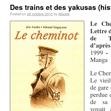
Des trains et des yakusas (his
Posted on
28 octobre 2010
by
Mackie
Le Che
Lettre
de Ta
d’après
-
1999
Manga
Le Chem
Le viei
de gare 
perdue 
de sa 
voyait 