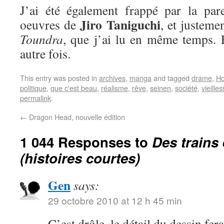
J’ai été également frappé par la par
Jiro Taniguchi
oeuvres de
, et justeme
Toundra
, que j’ai lu en même temps. E
autre fois.
This entry was posted in
archives
,
manga
and tagged
drame
,
Ho
politique
,
que c'est beau
,
réalisme
,
rêve
,
seinen
,
société
,
vieille
permalink
.
←
Dragon Head, nouvelle édition
1 044 Responses to
Des trains
(histoires courtes)
Gen
says:
29 octobre 2010 at 12 h 45 min
C’est drôle, le détail du dessin fer