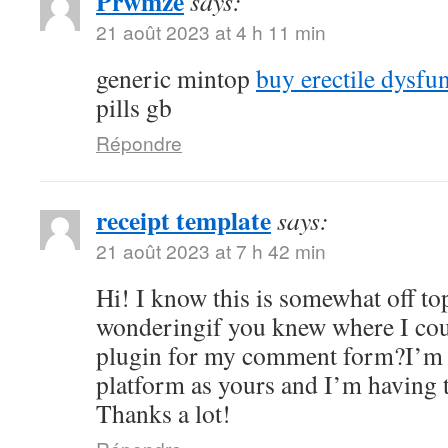
Prwmze
says:
21 août 2023 at 4 h 11 min
generic mintop
buy erectile dysfu
pills gb
Répondre
receipt template
says:
21 août 2023 at 7 h 42 min
Hi! I know this is somewhat off to
wonderingif you knew where I coul
plugin for my comment form?I’m 
platform as yours and I’m having 
Thanks a lot!