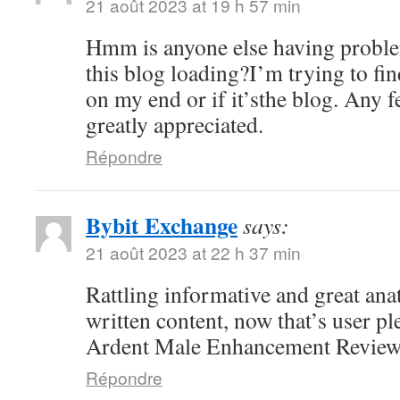
21 août 2023 at 19 h 57 min
Hmm is anyone else having proble
this blog loading?I’m trying to fin
on my end or if it’sthe blog. Any 
greatly appreciated.
Répondre
Bybit Exchange
says:
21 août 2023 at 22 h 37 min
Rattling informative and great ana
written content, now that’s user pl
Ardent Male Enhancement Revie
Répondre