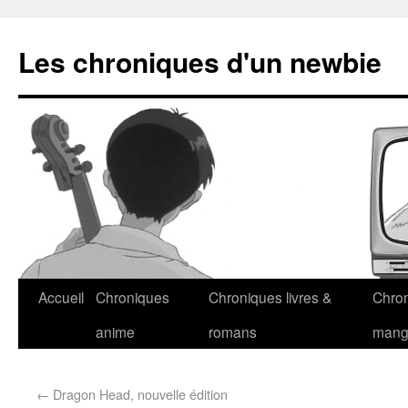
Les chroniques d'un newbie
Accueil
Chroniques
Chroniques livres &
Chro
anime
romans
man
←
Dragon Head, nouvelle édition