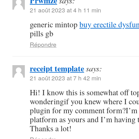
Prwmze
says:
21 août 2023 at 4 h 11 min
generic mintop
buy erectile dysfu
pills gb
Répondre
receipt template
says:
21 août 2023 at 7 h 42 min
Hi! I know this is somewhat off to
wonderingif you knew where I coul
plugin for my comment form?I’m 
platform as yours and I’m having 
Thanks a lot!