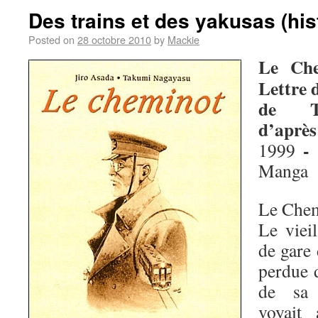
Des trains et des yakusas (his
Posted on
28 octobre 2010
by
Mackie
Le Che
Lettre
de Ta
d’après
-
1999
Manga
Le Chem
Le viei
de gare 
perdue 
de sa 
voyait 