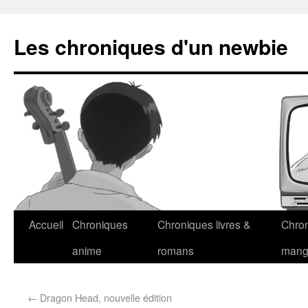
Les chroniques d'un newbie
Accueil
Chroniques
Chroniques livres &
Chro
anime
romans
man
←
Dragon Head, nouvelle édition