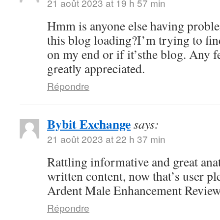
21 août 2023 at 19 h 57 min
Hmm is anyone else having proble
this blog loading?I’m trying to fin
on my end or if it’sthe blog. Any 
greatly appreciated.
Répondre
Bybit Exchange
says:
21 août 2023 at 22 h 37 min
Rattling informative and great ana
written content, now that’s user pl
Ardent Male Enhancement Revie
Répondre