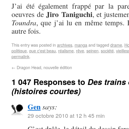
J’ai été également frappé par la par
Jiro Taniguchi
oeuvres de
, et justeme
Toundra
, que j’ai lu en même temps. E
autre fois.
This entry was posted in
archives
,
manga
and tagged
drame
,
Ho
politique
,
que c'est beau
,
réalisme
,
rêve
,
seinen
,
société
,
vieille
permalink
.
←
Dragon Head, nouvelle édition
1 047 Responses to
Des trains
(histoires courtes)
Gen
says:
29 octobre 2010 at 12 h 45 min
C’est drôle, le détail du dessin fer