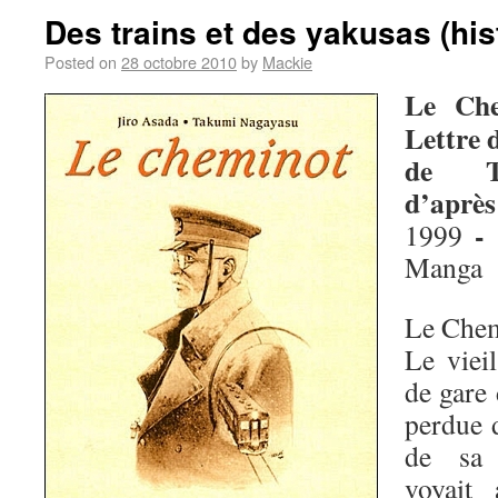
Des trains et des yakusas (his
Posted on
28 octobre 2010
by
Mackie
Le Che
Lettre
de Ta
d’après
-
1999
Manga
Le Chem
Le viei
de gare 
perdue 
de sa 
voyait 