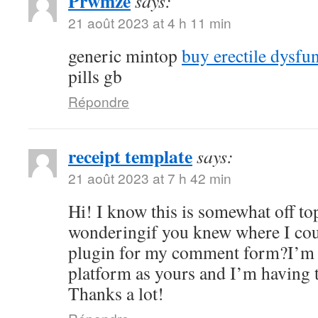
Prwmze
says:
21 août 2023 at 4 h 11 min
generic mintop
buy erectile dysfu
pills gb
Répondre
receipt template
says:
21 août 2023 at 7 h 42 min
Hi! I know this is somewhat off to
wonderingif you knew where I coul
plugin for my comment form?I’m 
platform as yours and I’m having 
Thanks a lot!