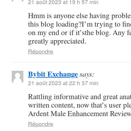
21 août 2023 at 19 h 57 min
Hmm is anyone else having proble
this blog loading?I’m trying to fin
on my end or if it’sthe blog. Any 
greatly appreciated.
Répondre
Bybit Exchange
says:
21 août 2023 at 22 h 37 min
Rattling informative and great ana
written content, now that’s user pl
Ardent Male Enhancement Revie
Répondre