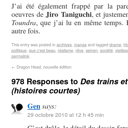
J’ai été également frappé par la par
Jiro Taniguchi
oeuvres de
, et justeme
Toundra
, que j’ai lu en même temps. E
autre fois.
This entry was posted in
archives
,
manga
and tagged
drame
,
Ho
politique
,
que c'est beau
,
réalisme
,
rêve
,
seinen
,
société
,
vieille
permalink
.
←
Dragon Head, nouvelle édition
978 Responses to
Des trains e
(histoires courtes)
Gen
says:
29 octobre 2010 at 12 h 45 min
C’est drôle, le détail du dessin fer