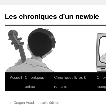
Les chroniques d'un newbie
Accueil
Chroniques
Chroniques livres &
Chro
anime
romans
man
←
Dragon Head, nouvelle édition