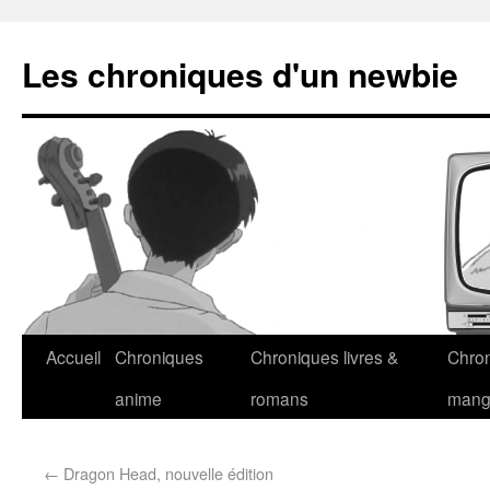
Les chroniques d'un newbie
Accueil
Chroniques
Chroniques livres &
Chro
anime
romans
man
←
Dragon Head, nouvelle édition