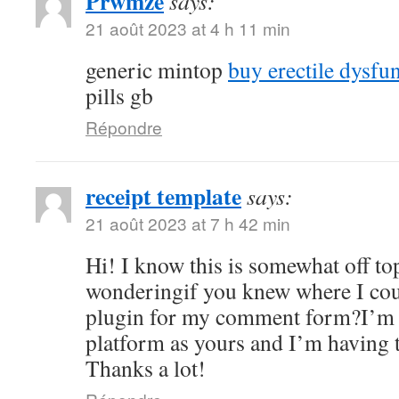
Prwmze
says:
21 août 2023 at 4 h 11 min
generic mintop
buy erectile dysfu
pills gb
Répondre
receipt template
says:
21 août 2023 at 7 h 42 min
Hi! I know this is somewhat off to
wonderingif you knew where I coul
plugin for my comment form?I’m 
platform as yours and I’m having 
Thanks a lot!