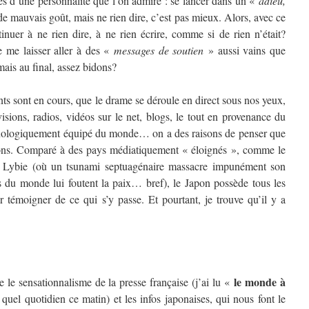
s d’une personnalité que l’on admire : se lancer dans un «
adieu,
e mauvais goût, mais ne rien dire, c’est pas mieux. Alors, avec ce
inuer à ne rien dire, à ne rien écrire, comme si de rien n’était?
 me laisser aller à des «
messages de soutien
» aussi vains que
ais au final, assez bidons?
ts sont en cours, que le drame se déroule en direct sous nos yeux,
isions, radios, vidéos sur le net, blogs, le tout en provenance du
nologiquement équipé du monde… on a des raisons de penser que
ons. Comparé à des pays médiatiquement « éloignés », comme le
la Lybie (où un tsunami septuagénaire massacre impunément son
 du monde lui foutent la paix… bref), le Japon possède tous les
témoigner de ce qui s’y passe. Et pourtant, je trouve qu’il y a
le monde à
re le sensationnalisme de la presse française (j’ai lu «
 quel quotidien ce matin) et les infos japonaises, qui nous font le