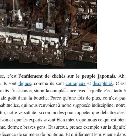
l’enfilement de clichés sur le peuple japonais.
se, c’est
Ah,
 ils sont
dignes
, comme ils sont
courageux
et
disciplinés
. C’est
mais l’insistance, sinon la complaisance avec laquelle c’est tartiné
sale goût dans la bouche. Parce qu’une fois de plus, ce n’est pas
 habituelles, qui nous renvoient à notre supposée indiscipline, notre
tin, notre versatilité, si commodes pour rappeler que débattre c’est
raison et que les experts savent bien mieux que nous ce qui est bien
alme, dormez braves gens. Et surtout, prenez exemple sur la dignité
indécence de se mêler de politique. Et qui ferment leur gueule dans