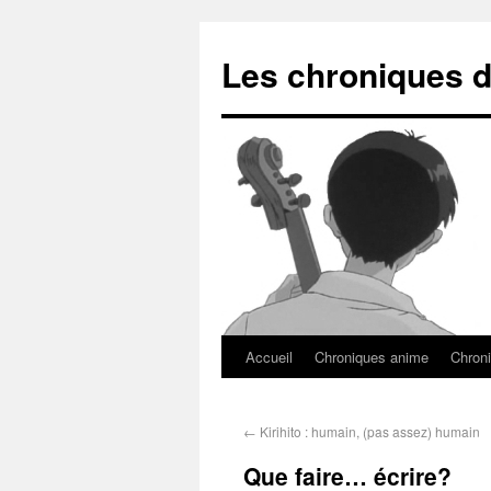
Les chroniques d
Accueil
Chroniques anime
Chroni
←
Kirihito : humain, (pas assez) humain
Que faire… écrire?