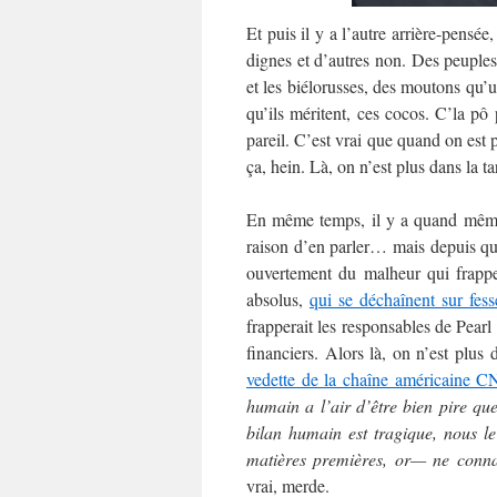
Et puis il y a l’autre arrière-pensée
dignes et d’autres non. Des peuples
et les biélorusses, des moutons qu’u
qu’ils méritent, ces cocos. C’la pô p
pareil. C’est vrai que quand on est 
ça, hein. Là, on n’est plus dans la t
En même temps, il y a quand mê
raison d’en parler… mais depuis qu
ouvertement du malheur qui frappe 
absolus,
qui se déchaînent sur fes
frapperait les responsables de Pearl 
financiers. Alors là, on n’est plu
vedette de la chaîne américaine 
humain a l’air d’être bien pire q
bilan humain est tragique, nous l
matières premières, or— ne conna
vrai, merde.