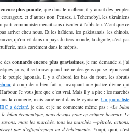
encore plus puante
,
, que dans le malheur, il y aurait des peuples
 courageux, et d’autres non. Pensez, à Tchernobyl, les ukrainiens
n parti communiste menait sans discuter à l’abbatoir. Z’ont que ce
as arriver cheu nous. Et les haïtiens, les pakistanais, les chinois,
pauvre, qu’on vit dans un pays du tiers-monde, la dignité, c’est pas
artufferie, mais carrément dans le mépris.
connards encore plus gravissimes,
me des
je me demande si j’ai
elques jours, il se trouve quand même des gens qui se réjouissent
le peuple japonais. Il y a d’abord les bas du front, les abrutis
sebouc
à coup de « bien fait », invoquant une justice divine qui
Harbour. Je vous jure que c’est vrai. Mais il y a pire : les marchés
s dans la connerie, mais carrément dans le cynisme.
Un journaliste
CNBC a déclaré
, je cite, et je ne commente même pas :
«Le bilan
ue le bilan économique, nous devons nous en estimer heureux. Le
e savons, mais les marchés, tous les marchés —pétrole, actions,
issent pas d’effondrement ou d’éclatement»
. Youpi, quoi, c’est