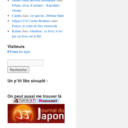
casino Ohne ausweis kreditkarte
dans
Dômu, rêves d’enfants – Katsuhiro
Otomo
Candra
dans
1er janvier, 200ème billet
Sdguy1234 Casino Realness
dans
Ponyo, le conte de fées renouvelé
Karine
dans
Attention : ce livre, n’est
pas un livre sur le thé.
Visiteurs
0 Users
En ligne
Un p’tit like siouplé :
On peut aussi me trouver là