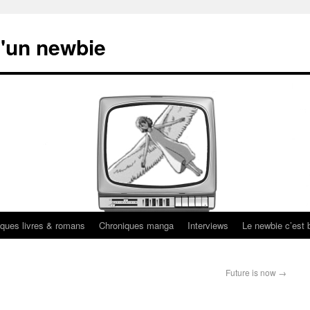
'un newbie
ques livres & romans
Chroniques manga
Interviews
Le newbie c’est b
Future is now
→