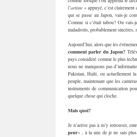
comme lorsque l’on apprend le décè
l’artiste
» appuyé, c’est clairement d
qui se passe au Japon, vais-je cont
Comme si c’était tabou? Ou vais-je
maladroits, probablement sincères, m
Aujourd’hui, alors que les évènemen
comment parler du Japon?
Télév
pays considéré comme le plus tech
nous ne manquons pas d’informati
Pakistan, Haïti, ou actuellement 
peuple, maintenant que les caméras
instruments de communication pour 
quelque chose qui cloche.
Mais quoi?
Je n’arrive pas à m’y retrouver, ent
peur
« , à la une de je ne sais plus