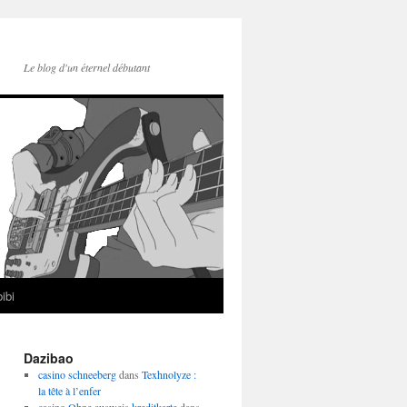
Le blog d'un éternel débutant
ibi
Dazibao
casino schneeberg
dans
Texhnolyze :
la tête à l’enfer