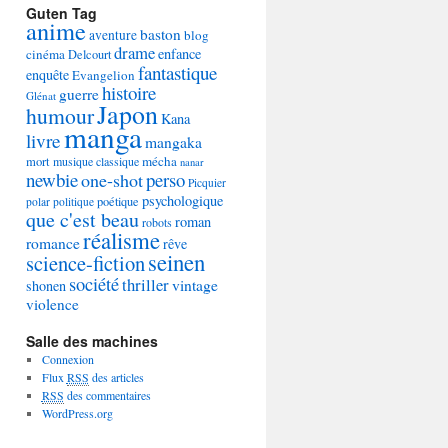
Guten Tag
anime
baston
aventure
blog
drame
enfance
cinéma
Delcourt
fantastique
enquête
Evangelion
histoire
guerre
Glénat
Japon
humour
Kana
manga
livre
mangaka
mécha
mort
musique classique
nanar
newbie
perso
one-shot
Picquier
psychologique
poétique
polar
politique
que c'est beau
roman
robots
réalisme
romance
rêve
seinen
science-fiction
société
thriller
vintage
shonen
violence
Salle des machines
Connexion
Flux
RSS
des articles
RSS
des commentaires
WordPress.org