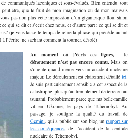
ce de communiqués laconiques et sous-évalués. Bien entendu, tout
t, peut-être, que le fruit de mon imagination ou de mon mauvais
vous pas non plus cette impression d’un gigantesque flou, sinon
ce qui se dit et s’écrit chez nous, et d’autre part : ce qui se dit et
à-bas? (je vous laisse le temps de relire la phrase qui précède autant
l à l’écrire, ne sachant comment la tourner. désolé)
Au moment où j’écris ces lignes, le
dénouement n’est pas encore connu.
Mais on
s’oriente quand même vers un accident nucléaire
majeur. Le déroulement est clairement détaillé
ici
.
Je suis particulèrement sensible à cet aspect de la
catastrophe, plus qu’au tremblement de terre ou au
tsunami. Probablement parce que ma belle-famille
vit en Ukraine, le pays de Tchernobyl. Au
passage, je souligne la qualité du travail de
Gemini
, qui a publié sur son blog un
rapport sur
les conséquences
de l’accident de la centrale
nucléaire de Tchernobyl.