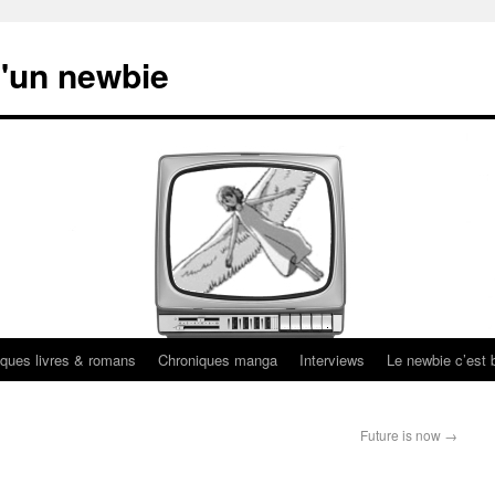
'un newbie
ques livres & romans
Chroniques manga
Interviews
Le newbie c’est b
Future is now
→