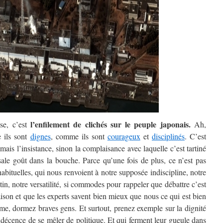
l’enfilement de clichés sur le peuple japonais.
se, c’est
Ah,
 ils sont
dignes
, comme ils sont
courageux
et
disciplinés
. C’est
mais l’insistance, sinon la complaisance avec laquelle c’est tartiné
sale goût dans la bouche. Parce qu’une fois de plus, ce n’est pas
 habituelles, qui nous renvoient à notre supposée indiscipline, notre
tin, notre versatilité, si commodes pour rappeler que débattre c’est
raison et que les experts savent bien mieux que nous ce qui est bien
alme, dormez braves gens. Et surtout, prenez exemple sur la dignité
indécence de se mêler de politique. Et qui ferment leur gueule dans