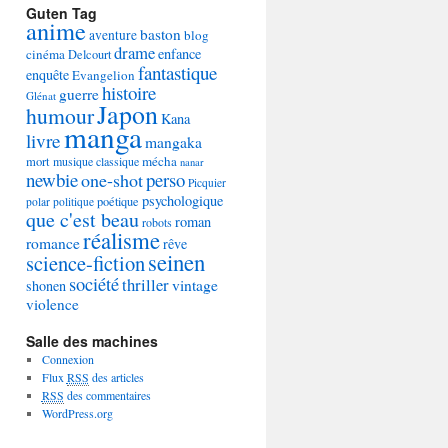
Guten Tag
anime
baston
aventure
blog
drame
enfance
cinéma
Delcourt
fantastique
enquête
Evangelion
histoire
guerre
Glénat
Japon
humour
Kana
manga
livre
mangaka
mécha
mort
musique classique
nanar
newbie
perso
one-shot
Picquier
psychologique
poétique
polar
politique
que c'est beau
roman
robots
réalisme
romance
rêve
seinen
science-fiction
société
thriller
vintage
shonen
violence
Salle des machines
Connexion
Flux
RSS
des articles
RSS
des commentaires
WordPress.org