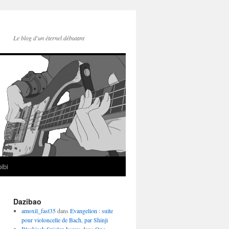
Le blog d'un éternel débutant
ibi
Dazibao
amoxil_fast35
dans
Evangelion : suite
pour violoncelle de Bach, par Shinji