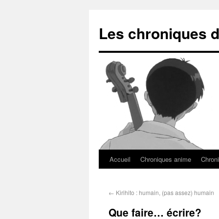
Les chroniques d
Accueil
Chroniques anime
Chroni
←
Kirihito : humain, (pas assez) humain
Que faire… écrire?