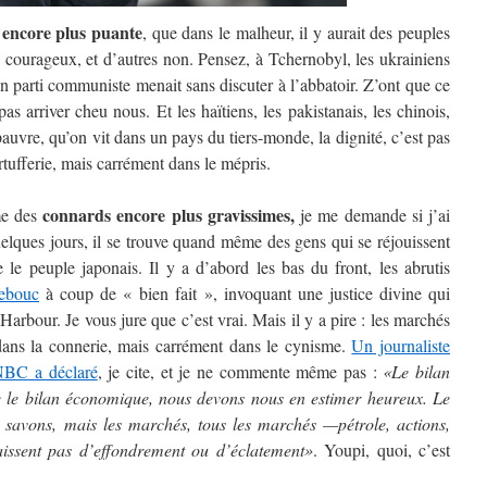
encore plus puante
,
, que dans le malheur, il y aurait des peuples
 courageux, et d’autres non. Pensez, à Tchernobyl, les ukrainiens
n parti communiste menait sans discuter à l’abbatoir. Z’ont que ce
as arriver cheu nous. Et les haïtiens, les pakistanais, les chinois,
pauvre, qu’on vit dans un pays du tiers-monde, la dignité, c’est pas
artufferie, mais carrément dans le mépris.
connards encore plus gravissimes,
me des
je me demande si j’ai
elques jours, il se trouve quand même des gens qui se réjouissent
le peuple japonais. Il y a d’abord les bas du front, les abrutis
sebouc
à coup de « bien fait », invoquant une justice divine qui
Harbour. Je vous jure que c’est vrai. Mais il y a pire : les marchés
s dans la connerie, mais carrément dans le cynisme.
Un journaliste
CNBC a déclaré
, je cite, et je ne commente même pas :
«Le bilan
ue le bilan économique, nous devons nous en estimer heureux. Le
e savons, mais les marchés, tous les marchés —pétrole, actions,
issent pas d’effondrement ou d’éclatement»
. Youpi, quoi, c’est