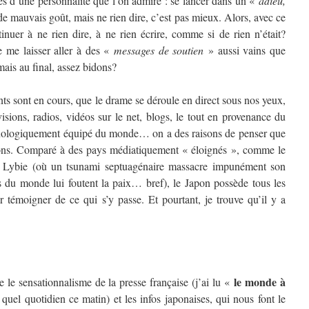
s d’une personnalité que l’on admire : se lancer dans un «
adieu,
e mauvais goût, mais ne rien dire, c’est pas mieux. Alors, avec ce
inuer à ne rien dire, à ne rien écrire, comme si de rien n’était?
 me laisser aller à des «
messages de soutien
» aussi vains que
ais au final, assez bidons?
ts sont en cours, que le drame se déroule en direct sous nos yeux,
isions, radios, vidéos sur le net, blogs, le tout en provenance du
nologiquement équipé du monde… on a des raisons de penser que
ons. Comparé à des pays médiatiquement « éloignés », comme le
la Lybie (où un tsunami septuagénaire massacre impunément son
 du monde lui foutent la paix… bref), le Japon possède tous les
témoigner de ce qui s’y passe. Et pourtant, je trouve qu’il y a
le monde à
re le sensationnalisme de la presse française (j’ai lu «
 quel quotidien ce matin) et les infos japonaises, qui nous font le