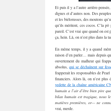
Et puis il y a l’autre arrière-pensée
dignes et d’autres non. Des peuples
et les biélorusses, des moutons qu’u
qu’ils méritent, ces cocos. C’la pô p
pareil. C’est vrai que quand on est 
ça, hein. Là, on n’est plus dans la t
En même temps, il y a quand mê
raison d’en parler… mais depuis qu
ouvertement du malheur qui frappe 
absolus,
qui se déchaînent sur fes
frapperait les responsables de Pearl 
financiers. Alors là, on n’est plu
vedette de la chaîne américaine 
humain a l’air d’être bien pire q
bilan humain est tragique, nous l
matières premières, or— ne conna
vrai, merde.