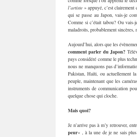
comme lorsque l’on apprend le décè
l’artiste
» appuyé, c’est clairement d
qui se passe au Japon, vais-je cont
Comme si c’était tabou? Ou vais-je
maladroits, probablement sincères, m
Aujourd’hui, alors que les évènemen
comment parler du Japon?
Télév
pays considéré comme le plus tech
nous ne manquons pas d’informati
Pakistan, Haïti, ou actuellement 
peuple, maintenant que les caméras
instruments de communication pour 
quelque chose qui cloche.
Mais quoi?
Je n’arrive pas à m’y retrouver, ent
peur
« , à la une de je ne sais plus