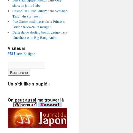
Blackjack Spielen bonus
dans
One-
shots de juin : Jinbé
Casino 100 Euro Trustly
dans
Semaine
Taifu : du yuri, owi !
free Games casino cats
dans
Princess
Bride : faites-en un manga !
Beste derde storting bonus casino
dans
Une théorie du Big Bang Anim’
Visiteurs
378 Users
En ligne
Un p’tit like siouplé :
On peut aussi me trouver là