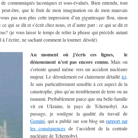
ce de communiqués laconiques et sous-évalués. Bien entendu, tout
t, peut-être, que le fruit de mon imagination ou de mon mauvais
vous pas non plus cette impression d’un gigantesque flou, sinon
ce qui se dit et s’écrit chez nous, et d’autre part : ce qui se dit et
à-bas? (je vous laisse le temps de relire la phrase qui précède autant
l à l’écrire, ne sachant comment la tourner. désolé)
Au moment où j’écris ces lignes, le
dénouement n’est pas encore connu.
Mais on
s’oriente quand même vers un accident nucléaire
majeur. Le déroulement est clairement détaillé
ici
.
Je suis particulèrement sensible à cet aspect de la
catastrophe, plus qu’au tremblement de terre ou au
tsunami. Probablement parce que ma belle-famille
vit en Ukraine, le pays de Tchernobyl. Au
passage, je souligne la qualité du travail de
Gemini
, qui a publié sur son blog un
rapport sur
les conséquences
de l’accident de la centrale
nucléaire de Tchernobyl.