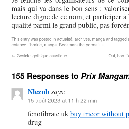
mais qui va dans le bon sens : valori
lecture digne de ce nom, et participer à l
qualité parmi le grand public, pas forc
This entry was posted in
actualité
,
archives
,
manga
and tagged
enfance
,
librairie
,
manga
. Bookmark the
permalink
.
←
Gosick : gothique caustique
Oui, bon, j
155 Responses to
Prix Mangam
Nleznb
says:
15 août 2023 at 11 h 22 min
fenofibrate uk
buy tricor without p
drug