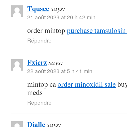
Tquscc
says:
21 août 2023 at 20 h 42 min
order mintop
purchase tamsulosin 
Répondre
Fxicrz
says:
22 août 2023 at 5 h 41 min
mintop ca
order minoxidil sale
buy
meds
Répondre
Diallc
says: