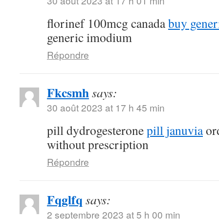
30 août 2023 at 17 h 01 min
florinef 100mcg canada
buy generi
generic imodium
Répondre
Fkcsmh
says:
30 août 2023 at 17 h 45 min
pill dydrogesterone
pill januvia
ord
without prescription
Répondre
Fqglfq
says:
2 septembre 2023 at 5 h 00 min