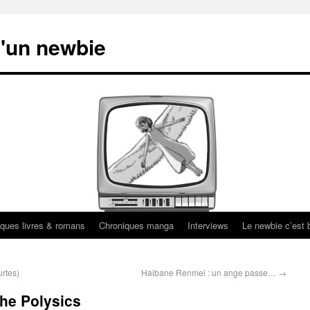
'un newbie
ques livres & romans
Chroniques manga
Interviews
Le newbie c’est b
urtes)
Haibane Renmei : un ange passe…
→
the Polysics