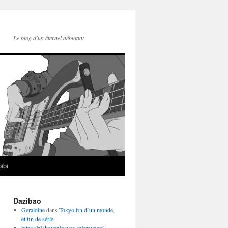
Le blog d'un éternel débutant
ibi
Dazibao
Geraldine
dans
Tokyo fin d’un monde,
et fin de série