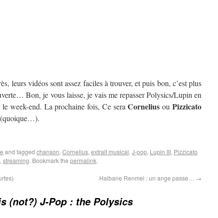
ès, leurs vidéos sont assez faciles à trouver, et puis bon, c’est plus
verte… Bon, je vous laisse, je vais me repasser Polysics/Lupin en
Cornelius
Pizzicato
 le week-end. La prochaine fois, Ce sera
ou
nt (quoique…).
ue
and tagged
chanson
,
Cornelius
,
extrait musical
,
J-pop
,
Lupin III
,
Pizzicato
,
streaming
. Bookmark the
permalink
.
urtes)
Haibane Renmei : un ange passe…
→
is (not?) J-Pop : the Polysics