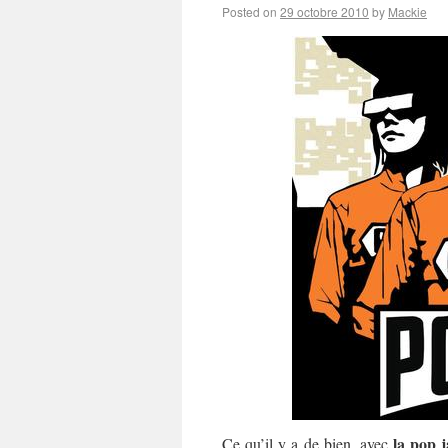
Posted on
29 octobre 2010
by
Mackie
la pop 
Ce qu’il y a de bien, avec