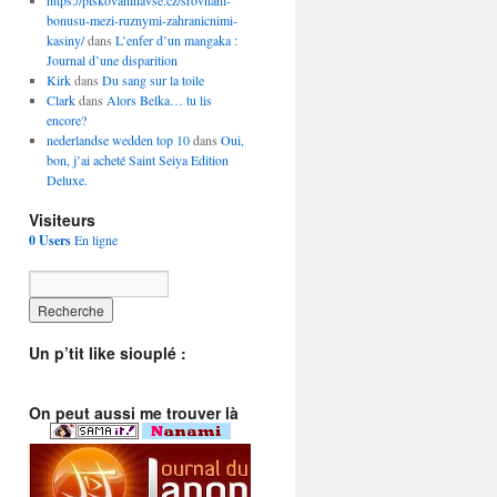
https://piskovaninavse.cz/srovnani-
bonusu-mezi-ruznymi-zahranicnimi-
kasiny/
dans
L’enfer d’un mangaka :
Journal d’une disparition
Kirk
dans
Du sang sur la toile
Clark
dans
Alors Belka… tu lis
encore?
nederlandse wedden top 10
dans
Oui,
bon, j’ai acheté Saint Seiya Edition
Deluxe.
Visiteurs
0 Users
En ligne
Un p’tit like siouplé :
On peut aussi me trouver là