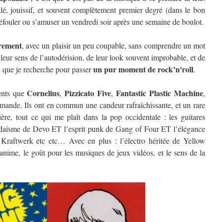
é, jouissif, et souvent complètement premier degré (dans le bon
défouler ou s’amuser un vendredi soir après une semaine de boulot.
èrement
, avec un plaisir un peu coupable, sans comprendre un mot
leur sens de l’autodérision, de leur look souvent improbable, et de
un pur moment de rock’n'roll
e que je recherche pour passer
.
Cornelius
Pizzicato Five
Fantastic Plastic Machine
rents que
,
,
,
emande. Ils ont en commun une candeur rafraîchissante, et un rare
ière, tout ce qui me plaît dans la pop occidentale : les guitares
daïsme de Devo ET l’esprit punk de Gang of Four ET l’élégance
Kraftwerk etc etc… Avec en plus : l’électro héritée de Yellow
anime, le goût pour les musiques de jeux vidéos, et le sens de la