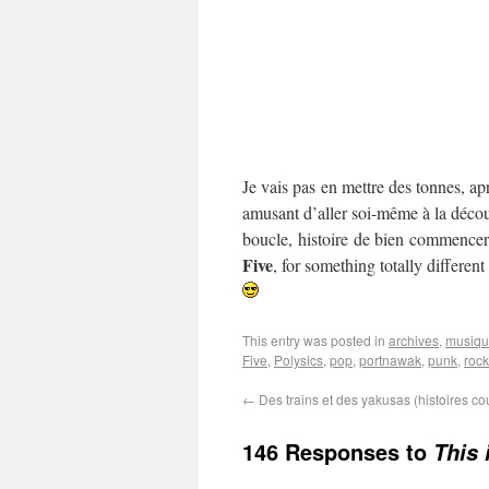
Je vais pas en mettre des tonnes, apr
amusant d’aller soi-même à la décou
boucle, histoire de bien commencer
Five
, for something totally differe
This entry was posted in
archives
,
musiq
Five
,
Polysics
,
pop
,
portnawak
,
punk
,
rock
←
Des trains et des yakusas (histoires co
146 Responses to
This 