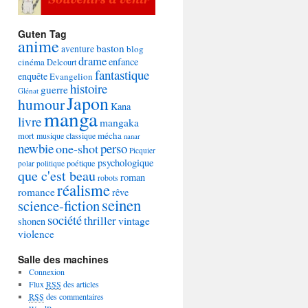
Guten Tag
anime
baston
aventure
blog
drame
enfance
cinéma
Delcourt
fantastique
enquête
Evangelion
histoire
guerre
Glénat
Japon
humour
Kana
manga
livre
mangaka
mécha
mort
musique classique
nanar
newbie
perso
one-shot
Picquier
psychologique
poétique
polar
politique
que c'est beau
roman
robots
réalisme
romance
rêve
seinen
science-fiction
société
thriller
vintage
shonen
violence
Salle des machines
Connexion
Flux
RSS
des articles
RSS
des commentaires