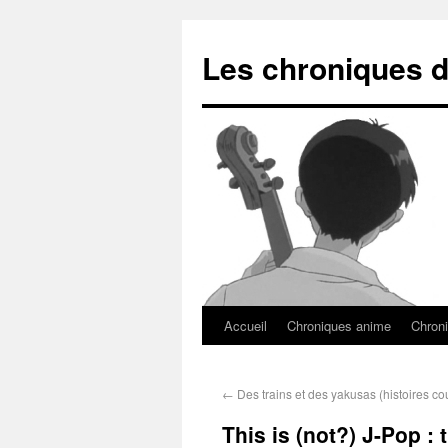
Les chroniques d
Accueil
Chroniques anime
Chroni
←
Des trains et des yakusas (histoires co
This is (not?) J-Pop : 