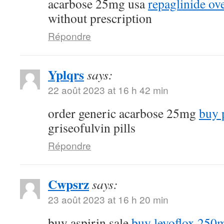
acarbose 25mg usa
repaglinide ov
without prescription
Répondre
Yplqrs
says:
22 août 2023 at 16 h 42 min
order generic acarbose 25mg
buy 
griseofulvin pills
Répondre
Cwpsrz
says:
23 août 2023 at 16 h 20 min
buy aspirin sale
buy levoflox 250