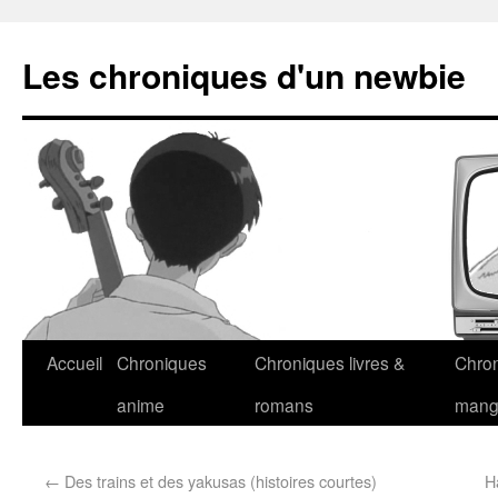
Les chroniques d'un newbie
Accueil
Chroniques
Chroniques livres &
Chro
anime
romans
man
←
Des trains et des yakusas (histoires courtes)
H