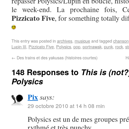
repasser Polysics/Lupin en boucle, his
le week-end. La prochaine fois, 
Pizzicato Five
, for something totally d
This entry was posted in
archives
,
musique
and tagged
chanson
Lupin III
,
Pizzicato Five
,
Polysics
,
pop
,
portnawak
,
punk
,
rock
,
s
←
Des trains et des yakusas (histoires courtes)
H
148 Responses to
This is (not?
Polysics
Pix
says:
29 octobre 2010 at 14 h 08 min
Polysics est un de mes groupes préf
rythmé et très punchy.