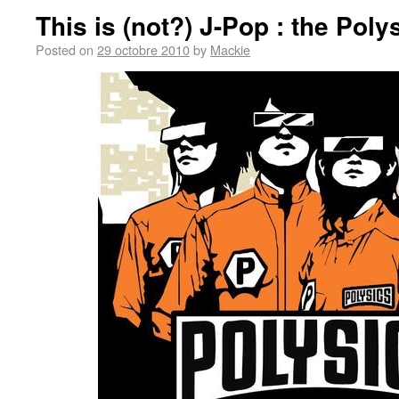
This is (not?) J-Pop : the Poly
Posted on
29 octobre 2010
by
Mackie