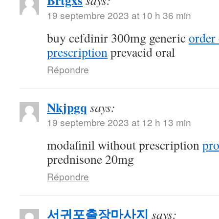
Brtgxs
says:
19 septembre 2023 at 10 h 36 min
buy cefdinir 300mg generic
order 
prescription
prevacid oral
Répondre
Nkjpgq
says:
19 septembre 2023 at 12 h 13 min
modafinil without prescription
pro
prednisone 20mg
Répondre
서귀포출장마사지
says: