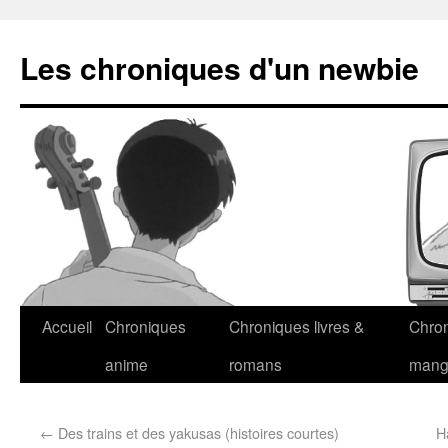
Les chroniques d'un newbie
Accueil
Chroniques
Chroniques livres &
Chro
anime
romans
man
←
Des trains et des yakusas (histoires courtes)
H