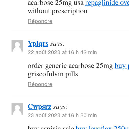
acarbose 25mg usa
repaglinide ov
without prescription
Répondre
Yplqrs
says:
22 août 2023 at 16 h 42 min
order generic acarbose 25mg
buy 
griseofulvin pills
Répondre
Cwpsrz
says:
23 août 2023 at 16 h 20 min
buy aspirin sale
buy levoflox 250