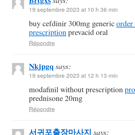
Brtgxs
says:
19 septembre 2023 at 10 h 36 min
buy cefdinir 300mg generic
order 
prescription
prevacid oral
Répondre
Nkjpgq
says:
19 septembre 2023 at 12 h 13 min
modafinil without prescription
pro
prednisone 20mg
Répondre
서귀포출장마사지
says: