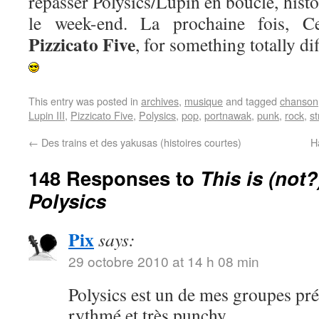
repasser Polysics/Lupin en boucle, his
le week-end. La prochaine fois, 
Pizzicato Five
, for something totally d
This entry was posted in
archives
,
musique
and tagged
chanson
Lupin III
,
Pizzicato Five
,
Polysics
,
pop
,
portnawak
,
punk
,
rock
,
s
←
Des trains et des yakusas (histoires courtes)
H
148 Responses to
This is (not?
Polysics
Pix
says:
29 octobre 2010 at 14 h 08 min
Polysics est un de mes groupes préf
rythmé et très punchy.