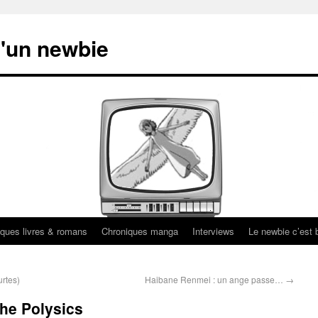
'un newbie
ques livres & romans
Chroniques manga
Interviews
Le newbie c’est b
urtes)
Haibane Renmei : un ange passe…
→
the Polysics