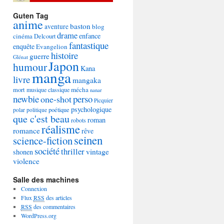
Guten Tag
anime
baston
aventure
blog
drame
enfance
cinéma
Delcourt
fantastique
enquête
Evangelion
histoire
guerre
Glénat
Japon
humour
Kana
manga
livre
mangaka
mécha
mort
musique classique
nanar
newbie
perso
one-shot
Picquier
psychologique
poétique
polar
politique
que c'est beau
roman
robots
réalisme
romance
rêve
seinen
science-fiction
société
thriller
vintage
shonen
violence
Salle des machines
Connexion
Flux
RSS
des articles
RSS
des commentaires
WordPress.org