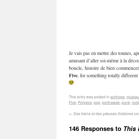
Je vais pas en mettre des tonnes, apr
amusant d’aller soi-même à la décou
boucle, histoire de bien commencer
Five
, for something totally differe
This entry was posted in
archives
,
musiq
Five
,
Polysics
,
pop
,
portnawak
,
punk
,
rock
←
Des trains et des yakusas (histoires co
146 Responses to
This 