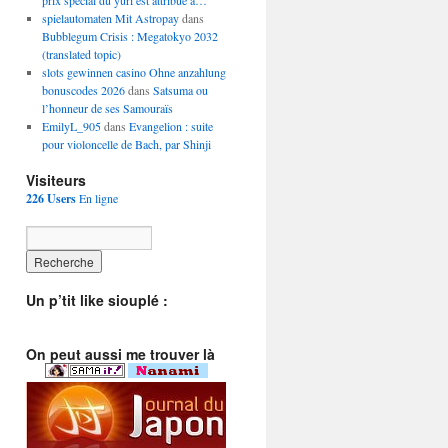
prix spécial du yuri est attribué à…
spielautomaten Mit Astropay
dans
Bubblegum Crisis : Megatokyo 2032
(translated topic)
slots gewinnen casino Ohne anzahlung
bonuscodes 2026
dans
Satsuma ou
l’honneur de ses Samouraïs
EmilyL_905
dans
Evangelion : suite
pour violoncelle de Bach, par Shinji
Visiteurs
226 Users
En ligne
Un p’tit like siouplé :
On peut aussi me trouver là