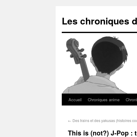
Les chroniques d
Accueil
Chroniques anime
Chroni
←
Des trains et des yakusas (histoires co
This is (not?) J-Pop : 