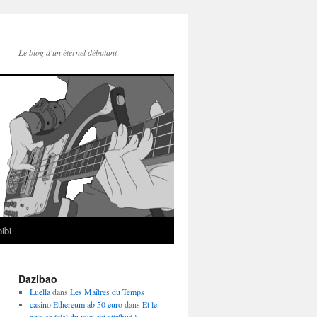
Le blog d'un éternel débutant
ibi
Dazibao
Luella
dans
Les Maîtres du Temps
casino Ethereum ab 50 euro
dans
Et le