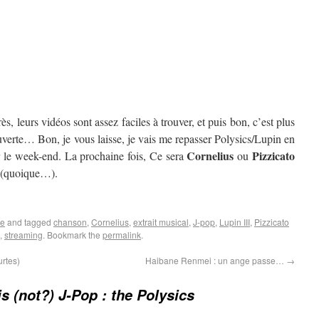
ès, leurs vidéos sont assez faciles à trouver, et puis bon, c’est plus
verte… Bon, je vous laisse, je vais me repasser Polysics/Lupin en
Cornelius
Pizzicato
 le week-end. La prochaine fois, Ce sera
ou
nt (quoique…).
ue
and tagged
chanson
,
Cornelius
,
extrait musical
,
J-pop
,
Lupin III
,
Pizzicato
,
streaming
. Bookmark the
permalink
.
urtes)
Haibane Renmei : un ange passe…
→
is (not?) J-Pop : the Polysics