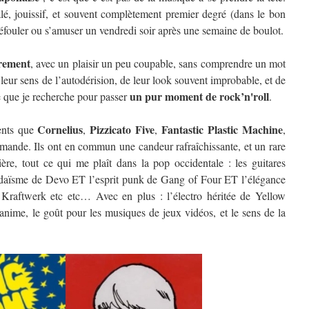
é, jouissif, et souvent complètement premier degré (dans le bon
défouler ou s’amuser un vendredi soir après une semaine de boulot.
èrement
, avec un plaisir un peu coupable, sans comprendre un mot
leur sens de l’autodérision, de leur look souvent improbable, et de
un pur moment de rock’n'roll
e que je recherche pour passer
.
Cornelius
Pizzicato Five
Fantastic Plastic Machine
rents que
,
,
,
emande. Ils ont en commun une candeur rafraîchissante, et un rare
ière, tout ce qui me plaît dans la pop occidentale : les guitares
daïsme de Devo ET l’esprit punk de Gang of Four ET l’élégance
Kraftwerk etc etc… Avec en plus : l’électro héritée de Yellow
anime, le goût pour les musiques de jeux vidéos, et le sens de la