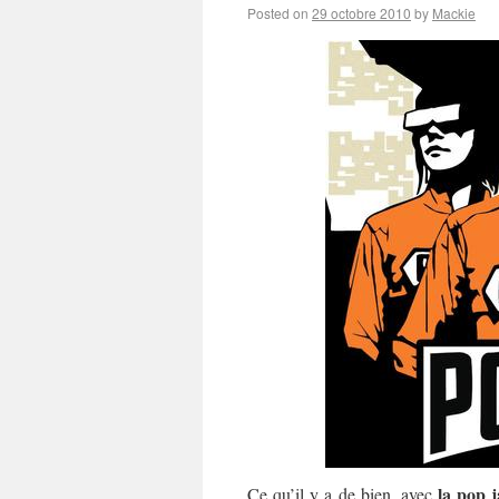
Posted on
29 octobre 2010
by
Mackie
la pop 
Ce qu’il y a de bien, avec