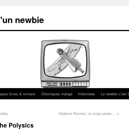
'un newbie
ques livres & romans
Chroniques manga
Interviews
Le newbie c’est b
urtes)
Haibane Renmei : un ange passe…
→
the Polysics