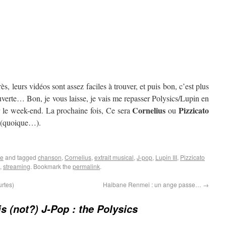
ès, leurs vidéos sont assez faciles à trouver, et puis bon, c’est plus
verte… Bon, je vous laisse, je vais me repasser Polysics/Lupin en
Cornelius
Pizzicato
 le week-end. La prochaine fois, Ce sera
ou
nt (quoique…).
ue
and tagged
chanson
,
Cornelius
,
extrait musical
,
J-pop
,
Lupin III
,
Pizzicato
,
streaming
. Bookmark the
permalink
.
urtes)
Haibane Renmei : un ange passe…
→
is (not?) J-Pop : the Polysics