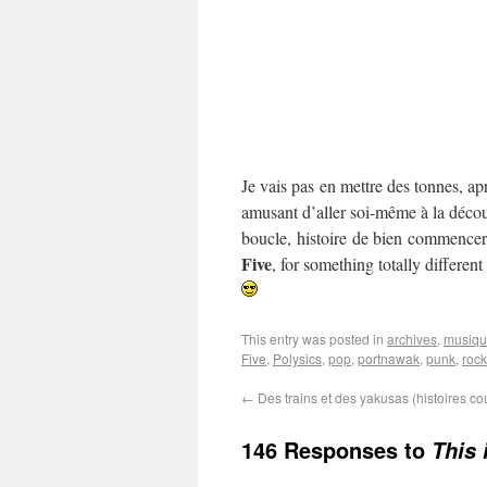
Je vais pas en mettre des tonnes, apr
amusant d’aller soi-même à la décou
boucle, histoire de bien commencer
Five
, for something totally differe
This entry was posted in
archives
,
musiq
Five
,
Polysics
,
pop
,
portnawak
,
punk
,
rock
←
Des trains et des yakusas (histoires co
146 Responses to
This 