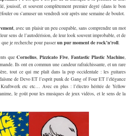
é, jouissif, et souvent complètement premier degré (dans le bon
défouler ou s’amuser un vendredi soir après une semaine de boulot.
èrement
, avec un plaisir un peu coupable, sans comprendre un mot
leur sens de l’autodérision, de leur look souvent improbable, et de
un pur moment de rock’n'roll
e que je recherche pour passer
.
Cornelius
Pizzicato Five
Fantastic Plastic Machine
rents que
,
,
,
emande. Ils ont en commun une candeur rafraîchissante, et un rare
ière, tout ce qui me plaît dans la pop occidentale : les guitares
daïsme de Devo ET l’esprit punk de Gang of Four ET l’élégance
Kraftwerk etc etc… Avec en plus : l’électro héritée de Yellow
anime, le goût pour les musiques de jeux vidéos, et le sens de la