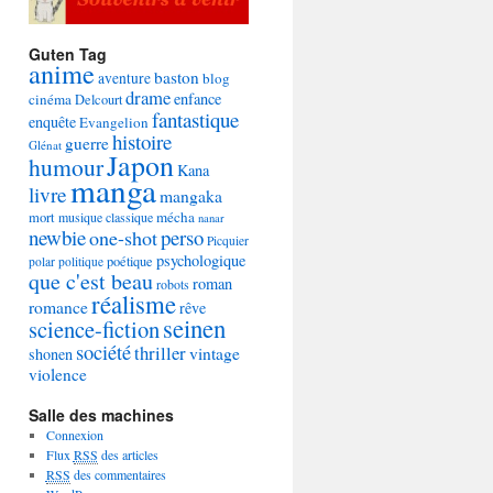
Guten Tag
anime
baston
aventure
blog
drame
enfance
cinéma
Delcourt
fantastique
enquête
Evangelion
histoire
guerre
Glénat
Japon
humour
Kana
manga
livre
mangaka
mécha
mort
musique classique
nanar
newbie
perso
one-shot
Picquier
psychologique
poétique
polar
politique
que c'est beau
roman
robots
réalisme
romance
rêve
seinen
science-fiction
société
thriller
vintage
shonen
violence
Salle des machines
Connexion
Flux
RSS
des articles
RSS
des commentaires