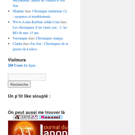
Meylaender, auteur de Nankin et Shi
Xiu
Shantae
dans
Chronique martienne (2)
: suspense et tremblements
Www.Aslan-Kurban-Adak.Com
dans
Les chroniques d’un vieux con : 2- les
BD de mes 15 ans
Veronique
dans
Chroniques manga
Clarita
dans
Pas fini : Chroniques de la
guerre de Lodoss
Visiteurs
260 Users
En ligne
Un p’tit like siouplé :
On peut aussi me trouver là