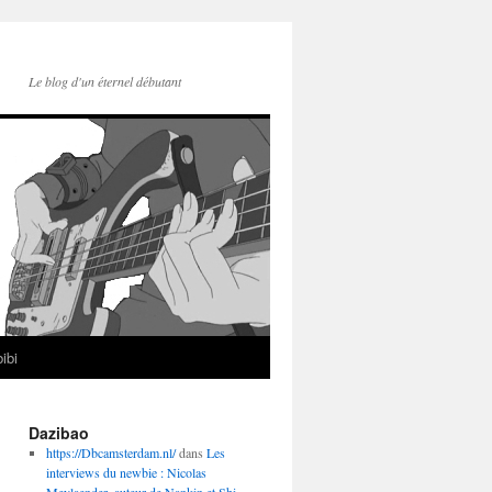
Le blog d'un éternel débutant
ibi
Dazibao
https://Dbcamsterdam.nl/
dans
Les
interviews du newbie : Nicolas