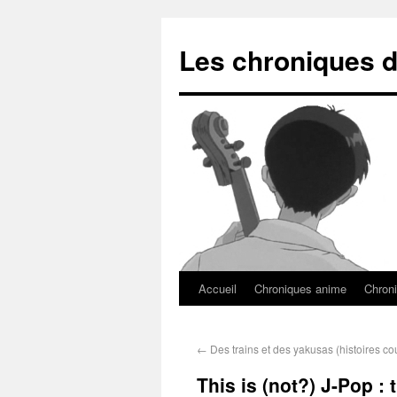
Les chroniques d
Accueil
Chroniques anime
Chroni
←
Des trains et des yakusas (histoires co
This is (not?) J-Pop : 