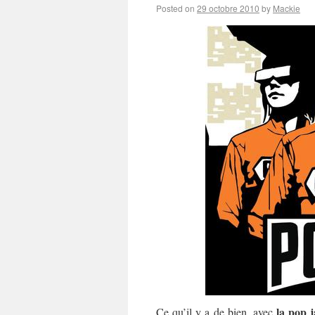
Posted on
29 octobre 2010
by
Mackie
la pop 
Ce qu’il y a de bien, avec