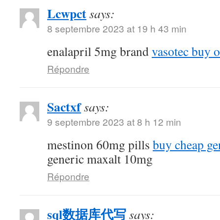
Lcwpct
says:
8 septembre 2023 at 19 h 43 min
enalapril 5mg brand
vasotec buy o
Répondre
Sactxf
says:
9 septembre 2023 at 8 h 12 min
mestinon 60mg pills
buy cheap ge
generic maxalt 10mg
Répondre
sql数据库代写
says: