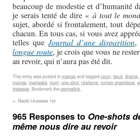
beaucoup de modestie et d’humanité dan
je serais tenté de dire «
à tout le mon
sujet, abordé si frontalement, tout dépe
chacun. En tous cas, si vous avez appré
telles que
Journal d’une disparition
longue route
, je crois que vous ne reste
au revoir, qui n’aura pas été dit.
This entry was posted in
manga
and tagged
court
,
deuil
,
drame
manga
,
mangaka
,
mort
,
one-shot
,
réalisme
,
roman graphique
,
s
tristesse
. Bookmark the
permalink
.
←
Naoki Urasawa 1er
965 Responses to
One-shots de
même nous dire au revoir