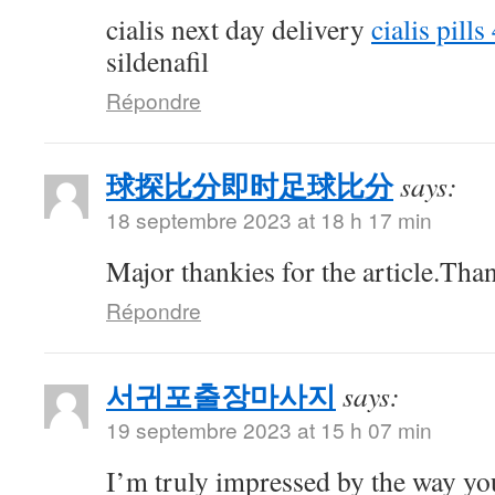
cialis next day delivery
cialis pill
sildenafil
Répondre
球探比分即时足球比分
says:
18 septembre 2023 at 18 h 17 min
Major thankies for the article.Tha
Répondre
서귀포출장마사지
says:
19 septembre 2023 at 15 h 07 min
I’m truly impressed by the way you 