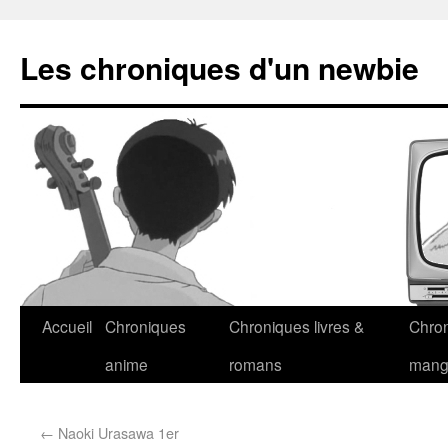
Les chroniques d'un newbie
Accueil
Chroniques
Chroniques livres &
Chro
anime
romans
man
←
Naoki Urasawa 1er