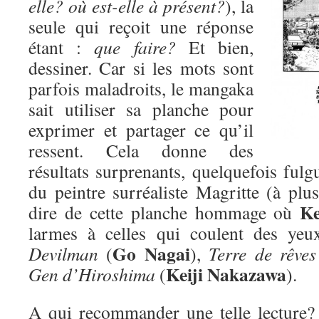
elle? où est-elle à présent?
), la
seule qui reçoit une réponse
étant :
que faire?
Et bien,
dessiner. Car si les mots sont
parfois maladroits, le mangaka
sait utiliser sa planche pour
exprimer et partager ce qu’il
ressent. Cela donne des
résultats surprenants, quelquefois fulgu
du peintre surréaliste Magritte (à plus
Ke
dire de cette planche hommage où
larmes à celles qui coulent des yeu
Go Nagai
Devilman
(
),
Terre de rêves
Keiji Nakazawa
Gen d’Hiroshima
(
).
A qui recommander une telle lecture? D