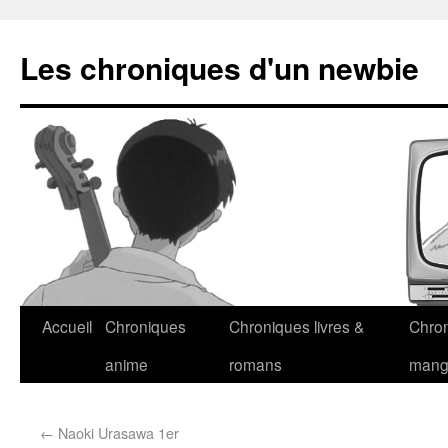
Les chroniques d'un newbie
Accueil
Chroniques
Chroniques livres &
Chro
anime
romans
man
←
Naoki Urasawa 1er