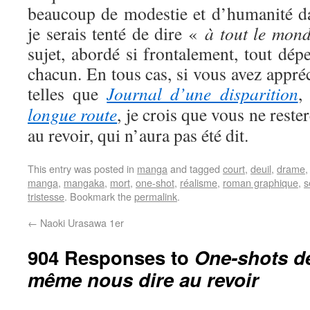
beaucoup de modestie et d’humanité dan
je serais tenté de dire «
à tout le mon
sujet, abordé si frontalement, tout dépe
chacun. En tous cas, si vous avez appré
telles que
Journal d’une disparition
longue route
, je crois que vous ne reste
au revoir, qui n’aura pas été dit.
This entry was posted in
manga
and tagged
court
,
deuil
,
drame
manga
,
mangaka
,
mort
,
one-shot
,
réalisme
,
roman graphique
,
s
tristesse
. Bookmark the
permalink
.
←
Naoki Urasawa 1er
904 Responses to
One-shots de
même nous dire au revoir