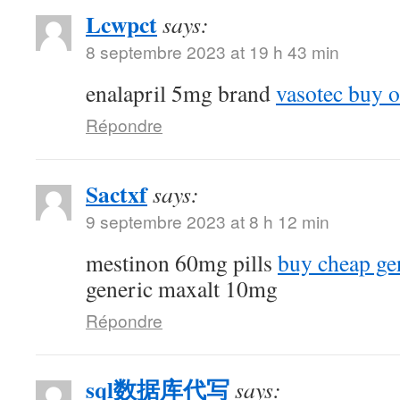
Lcwpct
says:
8 septembre 2023 at 19 h 43 min
enalapril 5mg brand
vasotec buy o
Répondre
Sactxf
says:
9 septembre 2023 at 8 h 12 min
mestinon 60mg pills
buy cheap ge
generic maxalt 10mg
Répondre
sql数据库代写
says: