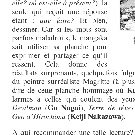
elle? où est-elle à présent?
), la
seule qui reçoit une réponse
étant :
que faire?
Et bien,
dessiner. Car si les mots sont
parfois maladroits, le mangaka
sait utiliser sa planche pour
exprimer et partager ce qu’il
ressent. Cela donne des
résultats surprenants, quelquefois fulgu
du peintre surréaliste Magritte (à plus
Ke
dire de cette planche hommage où
larmes à celles qui coulent des yeu
Go Nagai
Devilman
(
),
Terre de rêves
Keiji Nakazawa
Gen d’Hiroshima
(
).
A qui recommander une telle lecture? D