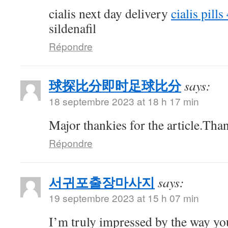
cialis next day delivery
cialis pill
sildenafil
Répondre
球探比分即时足球比分
says:
18 septembre 2023 at 18 h 17 min
Major thankies for the article.Tha
Répondre
서귀포출장마사지
says:
19 septembre 2023 at 15 h 07 min
I’m truly impressed by the way you 