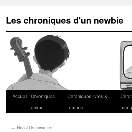
Les chroniques d'un newbie
Accueil
Chroniques
Chroniques livres &
Chro
anime
romans
man
←
Naoki Urasawa 1er