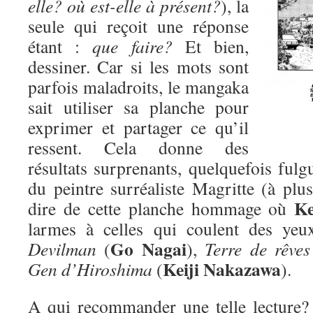
elle? où est-elle à présent?
), la
seule qui reçoit une réponse
étant :
que faire?
Et bien,
dessiner. Car si les mots sont
parfois maladroits, le mangaka
sait utiliser sa planche pour
exprimer et partager ce qu’il
ressent. Cela donne des
résultats surprenants, quelquefois fulgu
du peintre surréaliste Magritte (à plus
Ke
dire de cette planche hommage où
larmes à celles qui coulent des yeu
Go Nagai
Devilman
(
),
Terre de rêves
Keiji Nakazawa
Gen d’Hiroshima
(
).
A qui recommander une telle lecture? D