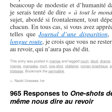
beaucoup de modestie et d’humanité dan
je serais tenté de dire «
à tout le mon
sujet, abordé si frontalement, tout dépe
chacun. En tous cas, si vous avez appré
telles que
Journal d’une disparition
longue route
, je crois que vous ne reste
au revoir, qui n’aura pas été dit.
This entry was posted in
manga
and tagged
court
,
deuil
,
drame
manga
,
mangaka
,
mort
,
one-shot
,
réalisme
,
roman graphique
,
s
tristesse
. Bookmark the
permalink
.
←
Naoki Urasawa 1er
965 Responses to
One-shots de
même nous dire au revoir