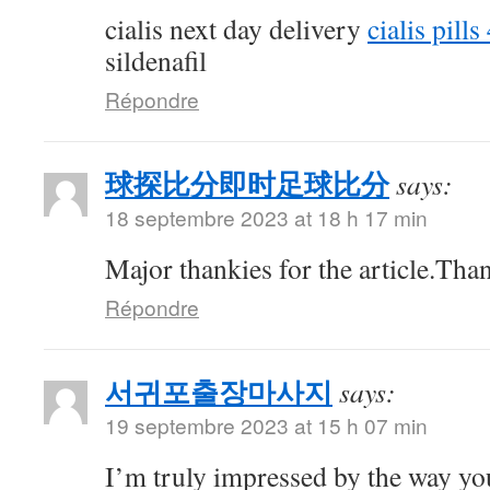
cialis next day delivery
cialis pill
sildenafil
Répondre
球探比分即时足球比分
says:
18 septembre 2023 at 18 h 17 min
Major thankies for the article.Tha
Répondre
서귀포출장마사지
says:
19 septembre 2023 at 15 h 07 min
I’m truly impressed by the way you 