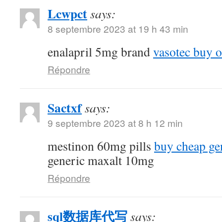
Lcwpct
says:
8 septembre 2023 at 19 h 43 min
enalapril 5mg brand
vasotec buy o
Répondre
Sactxf
says:
9 septembre 2023 at 8 h 12 min
mestinon 60mg pills
buy cheap ge
generic maxalt 10mg
Répondre
sql数据库代写
says: