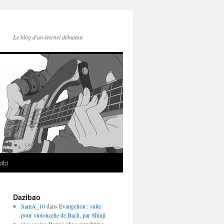
Le blog d'un éternel débutant
ibi
Dazibao
SamA_10
dans
Evangelion : suite
pour violoncelle de Bach, par Shinji