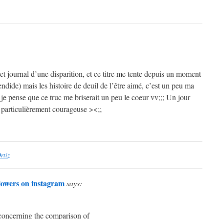
et journal d’une disparition, et ce titre me tente depuis un moment
endide) mais les histoire de deuil de l’être aimé, c’est un peu ma
je pense que ce truc me briserait un peu le coeur vv;;; Un jour
s particulièrement courageuse ><;;
rtiz
lowers on instagram
says:
y concerning the comparison of