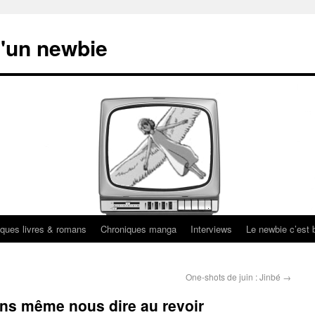
'un newbie
ques livres & romans
Chroniques manga
Interviews
Le newbie c’est b
One-shots de juin : Jinbé
→
ans même nous dire au revoir