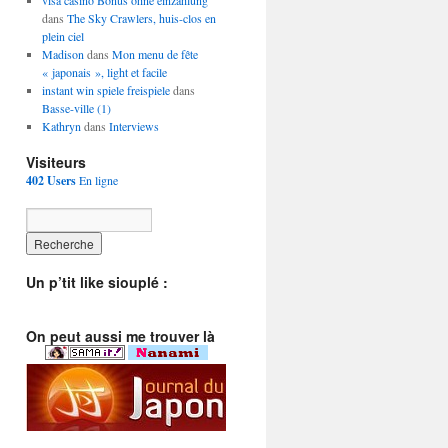
visa casino Bonus ohne einzahlung
dans
The Sky Crawlers, huis-clos en
plein ciel
Madison
dans
Mon menu de fête
« japonais », light et facile
instant win spiele freispiele
dans
Basse-ville (1)
Kathryn
dans
Interviews
Visiteurs
402 Users
En ligne
Un p’tit like siouplé :
On peut aussi me trouver là