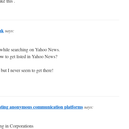
ike this .
uk
says:
t while searching on Yahoo News.
ow to get listed in Yahoo News?
 but I never seem to get there!
ating anonymous communication platforms
says:
ng in Corporations