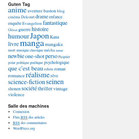
Guten Tag
anime
baston
aventure
blog
drame
enfance
cinéma
Delcourt
fantastique
enquête
Evangelion
histoire
guerre
Glénat
Japon
humour
Kana
manga
livre
mangaka
mécha
mort
musique classique
nanar
newbie
perso
one-shot
Picquier
psychologique
poétique
polar
politique
que c'est beau
roman
robots
réalisme
romance
rêve
seinen
science-fiction
société
thriller
vintage
shonen
violence
Salle des machines
Connexion
Flux
RSS
des articles
RSS
des commentaires
WordPress.org