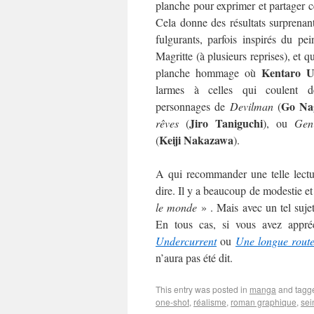
planche pour exprimer et partager ce
Cela donne des résultats surprenant
fulgurants, parfois inspirés du pein
Magritte (à plusieurs reprises), et q
Kentaro U
planche hommage où
larmes à celles qui coulent 
Go Na
personnages de
Devilman
(
Jiro Taniguchi
rêves
(
), ou
Gen 
Keiji Nakazawa
(
).
A qui recommander une telle lectur
dire. Il y a beaucoup de modestie et 
le monde
» . Mais avec un tel sujet
En tous cas, si vous avez appré
Undercurrent
ou
Une longue rout
n’aura pas été dit.
This entry was posted in
manga
and tag
one-shot
,
réalisme
,
roman graphique
,
sei