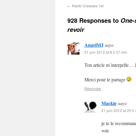
←
Naoki Urasawa 1er
928 Responses to
One-s
revoir
AngelMJ
says:
21 juin 2012 at 8 h 37 min
Ton article m’interpelle… J’
Merci pour le partage
Répondre
Mackie
says:
21 juin 2012 at 20 h
je te le recomman
voir.