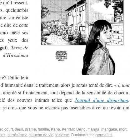
 qu’il ressent.
s, quelquefois
tre surréaliste
ue dire de cette
eno
mêle ses
des yeux des
gai
),
Terre de
d’Hiroshima
e? Difficile à
d’humanité dans le traitement, alors je serais tenté de dire «
à tout
, abordé si frontalement, tout dépend de la sensibilité de chacun.
cié des oeuvres intimes telles que
Journal d’une disparition
,
e
, je crois que vous ne resterez pas insensibles à cet au revoir, qui
ged
court
,
deuil
,
drame
,
famille
,
Kana
,
Kentaro Ueno
,
manga
,
mangaka
,
mort
,
nen
,
surréalisme
,
tranche de vie
,
tristesse
. Bookmark the
permalink
.