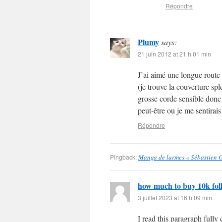
Répondre
Plumy
says:
21 juin 2012 at 21 h 01 min
J’ai aimé une longue route 
(je trouve la couverture spl
grosse corde sensible donc 
peut-être ou je me sentirai
Répondre
Pingback:
Manga de larmes « Sébastien O
how much to buy 10k fol
3 juillet 2023 at 16 h 09 min
I read this paragraph full