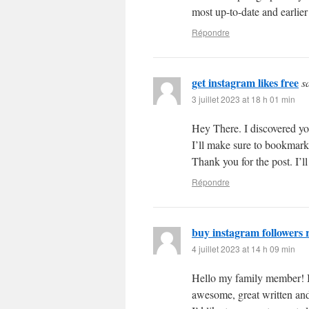
most up-to-date and earlier 
Répondre
get instagram likes free
s
3 juillet 2023 at 18 h 01 min
Hey There. I discovered you
I’ll make sure to bookmark i
Thank you for the post. I’l
Répondre
buy instagram followers r
4 juillet 2023 at 14 h 09 min
Hello my family member! I w
awesome, great written and 