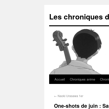
Les chroniques d
Accueil
Chroniques anime
Chroni
←
Naoki Urasawa 1er
One-shots de juin : S