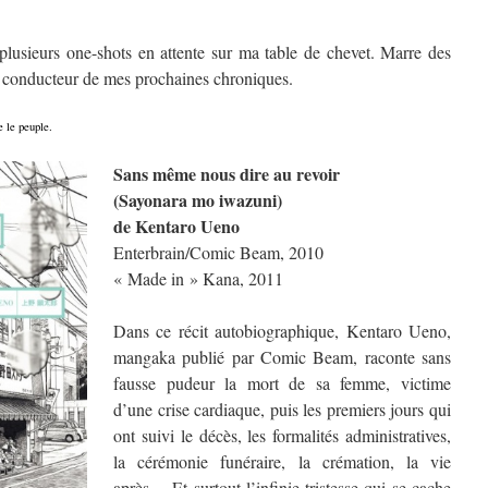
 plusieurs one-shots en attente sur ma table de chevet. Marre des
il conducteur de mes prochaines chroniques.
e le peuple.
Sans même nous dire au revoir
(Sayonara mo iwazuni)
de Kentaro Ueno
Enterbrain/Comic Beam, 2010
« Made in » Kana, 2011
Dans ce récit autobiographique, Kentaro Ueno,
mangaka publié par Comic Beam, raconte sans
fausse pudeur la mort de sa femme, victime
d’une crise cardiaque, puis les premiers jours qui
ont suivi le décès, les formalités administratives,
la cérémonie funéraire, la crémation, la vie
après… Et surtout l’infinie tristesse qui se cache