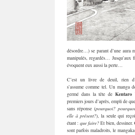
désordre…) se parant d’une aura my
manipulés, regardés… Jusqu’aux fi
évoquent eux aussi la perte…
C’est un livre de deuil, rien d’
s’assume comme tel. Un manga don
Kentaro
germé dans la tête de
premiers jours d’après, empli de qu
sans réponse (
pourquoi? pourquoi
elle à présent?
), la seule qui reço
étant :
que faire?
Et bien, dessiner. 
sont parfois maladroits, le mangaka s