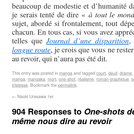
beaucoup de modestie et d’humanité dan
je serais tenté de dire «
à tout le mon
sujet, abordé si frontalement, tout dépe
chacun. En tous cas, si vous avez appré
telles que
Journal d’une disparition
longue route
, je crois que vous ne reste
au revoir, qui n’aura pas été dit.
This entry was posted in
manga
and tagged
court
,
deuil
,
drame
manga
,
mangaka
,
mort
,
one-shot
,
réalisme
,
roman graphique
,
s
tristesse
. Bookmark the
permalink
.
←
Naoki Urasawa 1er
904 Responses to
One-shots de
même nous dire au revoir