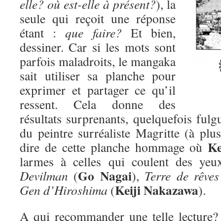
elle? où est-elle à présent?
), la
seule qui reçoit une réponse
étant :
que faire?
Et bien,
dessiner. Car si les mots sont
parfois maladroits, le mangaka
sait utiliser sa planche pour
exprimer et partager ce qu’il
ressent. Cela donne des
résultats surprenants, quelquefois fulgu
du peintre surréaliste Magritte (à plus
Ke
dire de cette planche hommage où
larmes à celles qui coulent des yeu
Go Nagai
Devilman
(
),
Terre de rêves
Keiji Nakazawa
Gen d’Hiroshima
(
).
A qui recommander une telle lecture? D