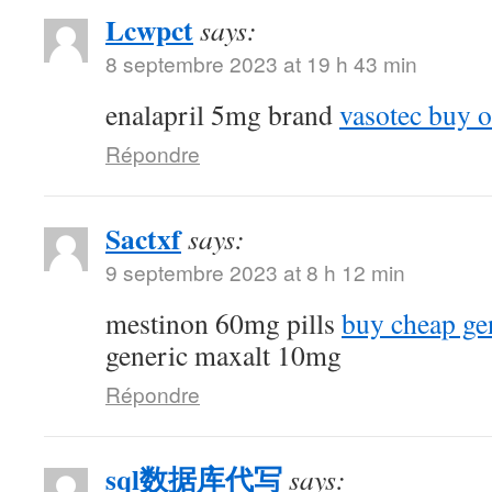
Lcwpct
says:
8 septembre 2023 at 19 h 43 min
enalapril 5mg brand
vasotec buy o
Répondre
Sactxf
says:
9 septembre 2023 at 8 h 12 min
mestinon 60mg pills
buy cheap ge
generic maxalt 10mg
Répondre
sql数据库代写
says: