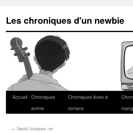
Les chroniques d'un newbie
Accueil
Chroniques
Chroniques livres &
Chro
anime
romans
man
←
Naoki Urasawa 1er