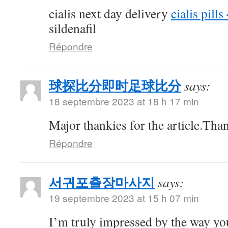
cialis next day delivery
cialis pill
sildenafil
Répondre
球探比分即时足球比分
says:
18 septembre 2023 at 18 h 17 min
Major thankies for the article.Tha
Répondre
서귀포출장마사지
says:
19 septembre 2023 at 15 h 07 min
I’m truly impressed by the way you 