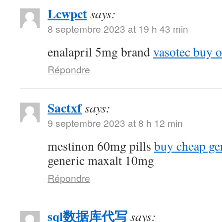
Lcwpct
says:
8 septembre 2023 at 19 h 43 min
enalapril 5mg brand
vasotec buy o
Répondre
Sactxf
says:
9 septembre 2023 at 8 h 12 min
mestinon 60mg pills
buy cheap ge
generic maxalt 10mg
Répondre
sql数据库代写
says: