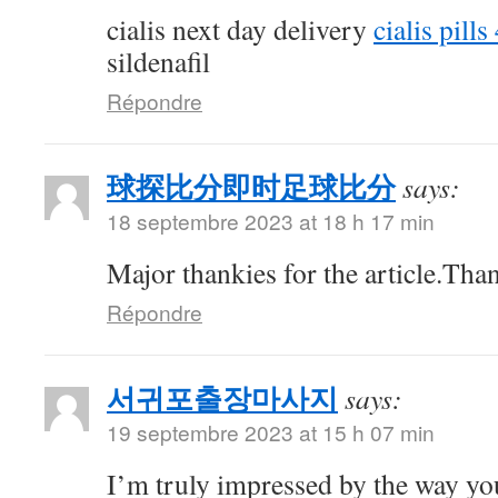
cialis next day delivery
cialis pill
sildenafil
Répondre
球探比分即时足球比分
says:
18 septembre 2023 at 18 h 17 min
Major thankies for the article.Tha
Répondre
서귀포출장마사지
says:
19 septembre 2023 at 15 h 07 min
I’m truly impressed by the way you 