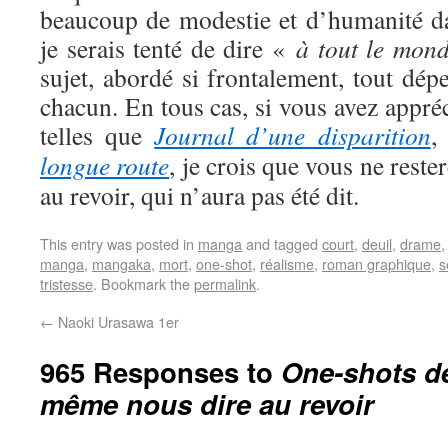
beaucoup de modestie et d’humanité dan
je serais tenté de dire «
à tout le mon
sujet, abordé si frontalement, tout dépe
chacun. En tous cas, si vous avez appré
telles que
Journal d’une disparition
longue route
, je crois que vous ne reste
au revoir, qui n’aura pas été dit.
This entry was posted in
manga
and tagged
court
,
deuil
,
drame
manga
,
mangaka
,
mort
,
one-shot
,
réalisme
,
roman graphique
,
s
tristesse
. Bookmark the
permalink
.
←
Naoki Urasawa 1er
965 Responses to
One-shots de
même nous dire au revoir