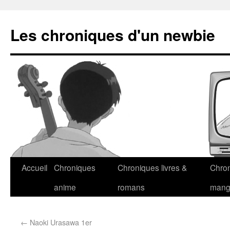
Les chroniques d'un newbie
Accueil
Chroniques
Chroniques livres &
Chro
anime
romans
man
←
Naoki Urasawa 1er