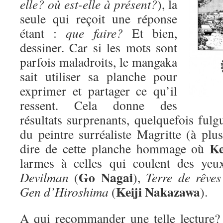
elle? où est-elle à présent?
), la
seule qui reçoit une réponse
étant :
que faire?
Et bien,
dessiner. Car si les mots sont
parfois maladroits, le mangaka
sait utiliser sa planche pour
exprimer et partager ce qu’il
ressent. Cela donne des
résultats surprenants, quelquefois fulgu
du peintre surréaliste Magritte (à plus
Ke
dire de cette planche hommage où
larmes à celles qui coulent des yeu
Go Nagai
Devilman
(
),
Terre de rêves
Keiji Nakazawa
Gen d’Hiroshima
(
).
A qui recommander une telle lecture? D