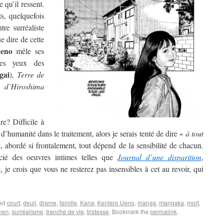
 qu’il ressent.
s, quelquefois
tre surréaliste
ue dire de cette
eno
mêle ses
des yeux des
gai
),
Terre de
d’Hiroshima
e? Difficile à
d’humanité dans le traitement, alors je serais tenté de dire «
à tout
, abordé si frontalement, tout dépend de la sensibilité de chacun.
cié des oeuvres intimes telles que
Journal d’une disparition
,
e
, je crois que vous ne resterez pas insensibles à cet au revoir, qui
ged
court
,
deuil
,
drame
,
famille
,
Kana
,
Kentaro Ueno
,
manga
,
mangaka
,
mort
,
nen
,
surréalisme
,
tranche de vie
,
tristesse
. Bookmark the
permalink
.