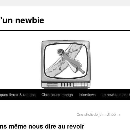
'un newbie
ques livres & romans
Chroniques manga
Interviews
Le newbie c’est b
One-shots de juin : Jinbé
→
ans même nous dire au revoir