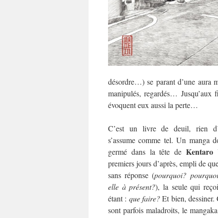
désordre…) se parant d’une aura my
manipulés, regardés… Jusqu’aux fi
évoquent eux aussi la perte…
C’est un livre de deuil, rien d’
s’assume comme tel. Un manga don
Kentaro
germé dans la tête de
premiers jours d’après, empli de qu
sans réponse (
pourquoi? pourquoi
elle à présent?
), la seule qui reço
étant :
que faire?
Et bien, dessiner. 
sont parfois maladroits, le mangaka s