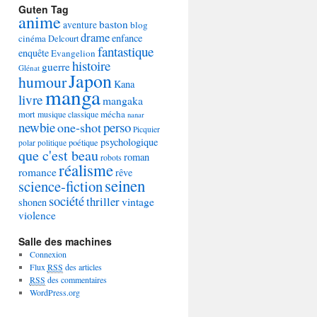
Guten Tag
anime
baston
aventure
blog
drame
enfance
cinéma
Delcourt
fantastique
enquête
Evangelion
histoire
guerre
Glénat
Japon
humour
Kana
manga
livre
mangaka
mécha
mort
musique classique
nanar
newbie
perso
one-shot
Picquier
psychologique
poétique
polar
politique
que c'est beau
roman
robots
réalisme
romance
rêve
seinen
science-fiction
société
thriller
vintage
shonen
violence
Salle des machines
Connexion
Flux
RSS
des articles
RSS
des commentaires
WordPress.org