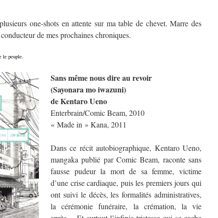
 plusieurs one-shots en attente sur ma table de chevet. Marre des
il conducteur de mes prochaines chroniques.
e le peuple.
Sans même nous dire au revoir
(Sayonara mo iwazuni)
de Kentaro Ueno
Enterbrain/Comic Beam, 2010
« Made in » Kana, 2011
Dans ce récit autobiographique, Kentaro Ueno,
mangaka publié par Comic Beam, raconte sans
fausse pudeur la mort de sa femme, victime
d’une crise cardiaque, puis les premiers jours qui
ont suivi le décès, les formalités administratives,
la cérémonie funéraire, la crémation, la vie
après… Et surtout l’infinie tristesse qui se cache