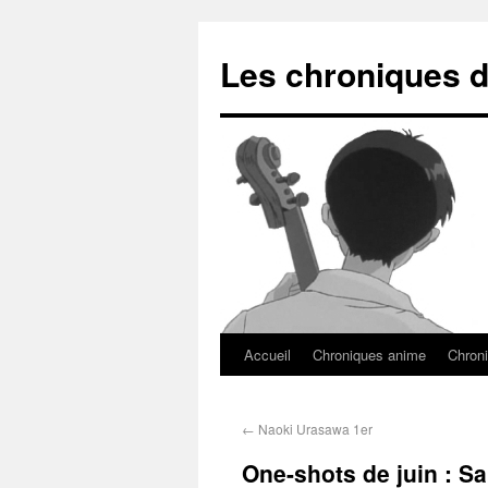
Les chroniques d
Accueil
Chroniques anime
Chroni
←
Naoki Urasawa 1er
One-shots de juin : S