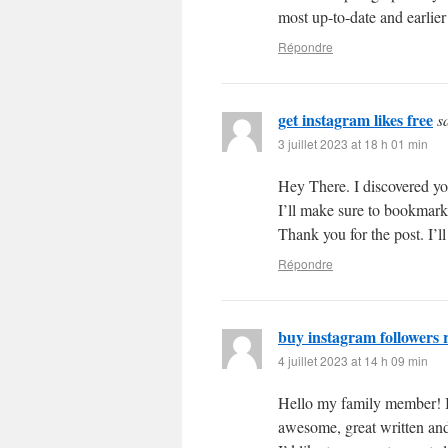
most up-to-date and earlier 
Répondre
get instagram likes free
s
3 juillet 2023 at 18 h 01 min
Hey There. I discovered you
I’ll make sure to bookmark i
Thank you for the post. I’l
Répondre
buy instagram followers r
4 juillet 2023 at 14 h 09 min
Hello my family member! I w
awesome, great written and 