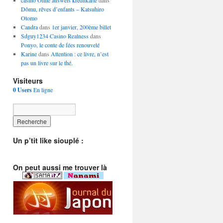
casino Ohne ausweis kreditkarte
dans
Dômu, rêves d’enfants – Katsuhiro
Otomo
Candra
dans
1er janvier, 200ème billet
Sdguy1234 Casino Realness
dans
Ponyo, le conte de fées renouvelé
Karine
dans
Attention : ce livre, n’est
pas un livre sur le thé.
Visiteurs
0 Users
En ligne
Un p’tit like siouplé :
On peut aussi me trouver là