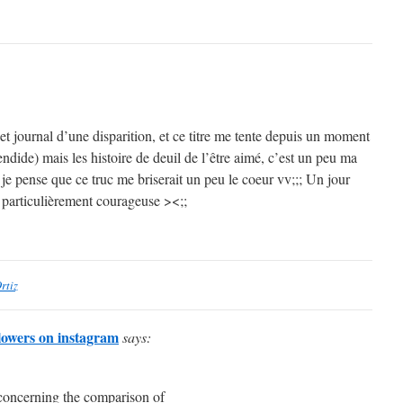
et journal d’une disparition, et ce titre me tente depuis un moment
endide) mais les histoire de deuil de l’être aimé, c’est un peu ma
je pense que ce truc me briserait un peu le coeur vv;;; Un jour
s particulièrement courageuse ><;;
rtiz
lowers on instagram
says:
y concerning the comparison of