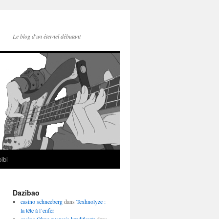
Le blog d'un éternel débutant
ibi
Dazibao
casino schneeberg
dans
Texhnolyze :
la tête à l’enfer