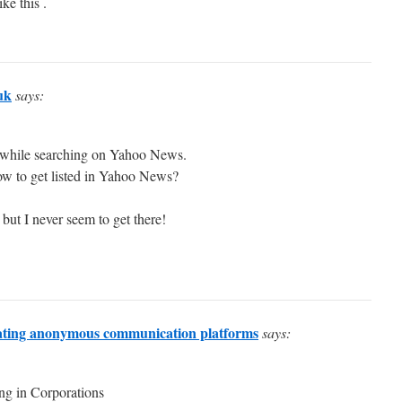
ike this .
uk
says:
t while searching on Yahoo News.
ow to get listed in Yahoo News?
 but I never seem to get there!
ating anonymous communication platforms
says:
ng in Corporations