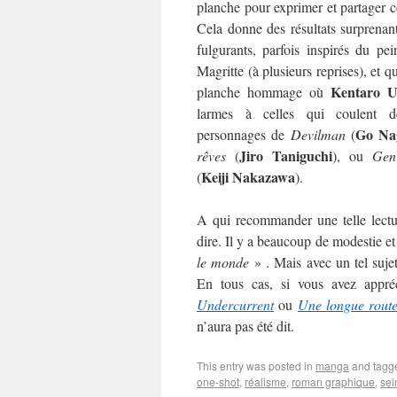
planche pour exprimer et partager ce
Cela donne des résultats surprenant
fulgurants, parfois inspirés du pein
Magritte (à plusieurs reprises), et q
Kentaro U
planche hommage où
larmes à celles qui coulent 
Go Na
personnages de
Devilman
(
Jiro Taniguchi
rêves
(
), ou
Gen 
Keiji Nakazawa
(
).
A qui recommander une telle lectur
dire. Il y a beaucoup de modestie et 
le monde
» . Mais avec un tel sujet
En tous cas, si vous avez appré
Undercurrent
ou
Une longue rout
n’aura pas été dit.
This entry was posted in
manga
and tag
one-shot
,
réalisme
,
roman graphique
,
sei