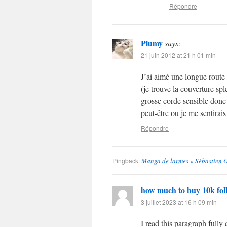
Répondre
Plumy
says:
21 juin 2012 at 21 h 01 min
J’ai aimé une longue route 
(je trouve la couverture spl
grosse corde sensible donc 
peut-être ou je me sentirai
Répondre
Pingback:
Manga de larmes « Sébastien O
how much to buy 10k fol
3 juillet 2023 at 16 h 09 min
I read this paragraph full