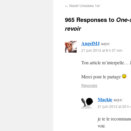
←
Naoki Urasawa 1er
965 Responses to
One-s
revoir
AngelMJ
says:
21 juin 2012 at 8 h 37 min
Ton article m’interpelle… J’
Merci pour le partage
Répondre
Mackie
says:
21 juin 2012 at 20 h
je te le recomman
voir.