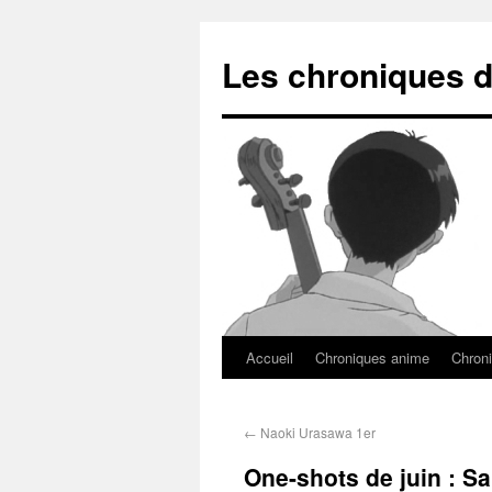
Les chroniques d
Accueil
Chroniques anime
Chroni
←
Naoki Urasawa 1er
One-shots de juin : S