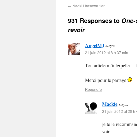
←
Naoki Urasawa 1er
931 Responses to
One-s
revoir
AngelMJ
says:
21 juin 2012 at 8 h 37 min
Ton article m’interpelle… J’
Merci pour le partage
Répondre
Mackie
says:
21 juin 2012 at 20 h
je te le recomman
voir.