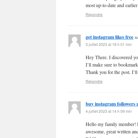
most up-to-date and earlier 
Répondre
get instagram likes free
s
3 juillet 2023 at 18 h 01 min
Hey There. I discovered you
I’ll make sure to bookmark i
Thank you for the post. I’l
Répondre
buy instagram followers r
4 juillet 2023 at 14 h 09 min
Hello my family member! I w
awesome, great written and 