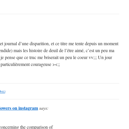
et journal d’une disparition, et ce titre me tente depuis un moment
endide) mais les histoire de deuil de l’être aimé, c’est un peu ma
je pense que ce truc me briserait un peu le coeur vv;;; Un jour
s particulièrement courageuse ><;;
rtiz
lowers on instagram
says:
y concerning the comparison of