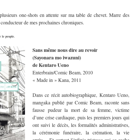
 plusieurs one-shots en attente sur ma table de chevet. Marre des
il conducteur de mes prochaines chroniques.
e le peuple.
Sans même nous dire au revoir
(Sayonara mo iwazuni)
de Kentaro Ueno
Enterbrain/Comic Beam, 2010
« Made in » Kana, 2011
Dans ce récit autobiographique, Kentaro Ueno,
mangaka publié par Comic Beam, raconte sans
fausse pudeur la mort de sa femme, victime
d’une crise cardiaque, puis les premiers jours qui
ont suivi le décès, les formalités administratives,
la cérémonie funéraire, la crémation, la vie
après… Et surtout l’infinie tristesse qui se cache