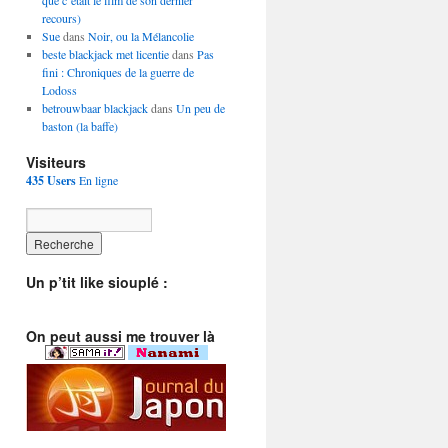
que c’était le film de son dernier
recours)
Sue
dans
Noir, ou la Mélancolie
beste blackjack met licentie
dans
Pas
fini : Chroniques de la guerre de
Lodoss
betrouwbaar blackjack
dans
Un peu de
baston (la baffe)
Visiteurs
435 Users
En ligne
Un p’tit like siouplé :
On peut aussi me trouver là