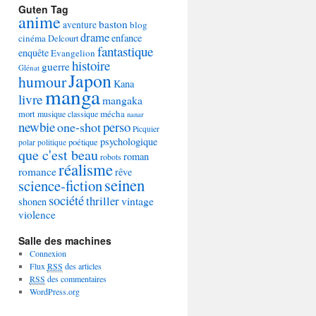
Guten Tag
anime
baston
aventure
blog
drame
enfance
cinéma
Delcourt
fantastique
enquête
Evangelion
histoire
guerre
Glénat
Japon
humour
Kana
manga
livre
mangaka
mécha
mort
musique classique
nanar
newbie
perso
one-shot
Picquier
psychologique
poétique
polar
politique
que c'est beau
roman
robots
réalisme
romance
rêve
seinen
science-fiction
société
thriller
vintage
shonen
violence
Salle des machines
Connexion
Flux
RSS
des articles
RSS
des commentaires
WordPress.org