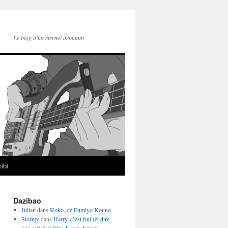
Le blog d'un éternel débutant
ibi
Dazibao
Julian
dans
Koko, de Fumiyo Kouno
Stormy
dans
Harry, c’est fini (et dire