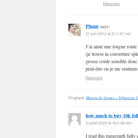
Répondre
Plumy
says:
21 juin 2012 at 21 h 01 min
J’ai aimé une longue route 
(je trouve la couverture spl
grosse corde sensible donc 
peut-être ou je me sentirai
Répondre
Pingback:
Manga de larmes « Sébastien O
how much to buy 10k fol
3 juillet 2023 at 16 h 09 min
I read this paragraph full