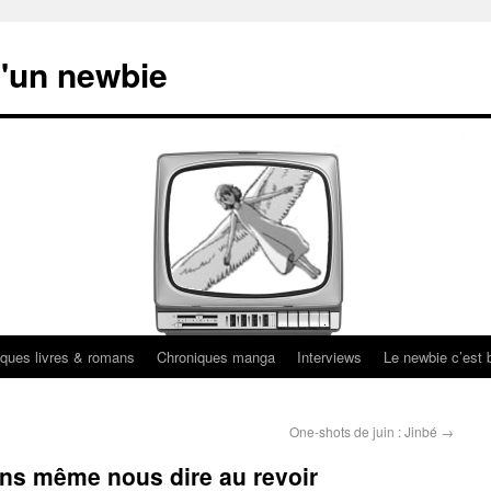
'un newbie
ques livres & romans
Chroniques manga
Interviews
Le newbie c’est b
One-shots de juin : Jinbé
→
ans même nous dire au revoir