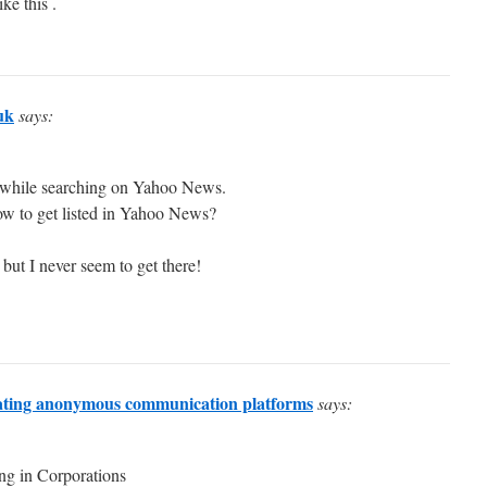
ike this .
uk
says:
t while searching on Yahoo News.
ow to get listed in Yahoo News?
 but I never seem to get there!
ating anonymous communication platforms
says:
ng in Corporations