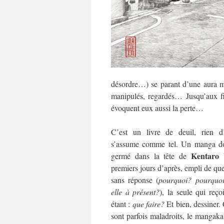
désordre…) se parant d’une aura my
manipulés, regardés… Jusqu’aux fi
évoquent eux aussi la perte…
C’est un livre de deuil, rien d’
s’assume comme tel. Un manga don
Kentaro
germé dans la tête de
premiers jours d’après, empli de qu
sans réponse (
pourquoi? pourquoi
elle à présent?
), la seule qui reço
étant :
que faire?
Et bien, dessiner. 
sont parfois maladroits, le mangaka s