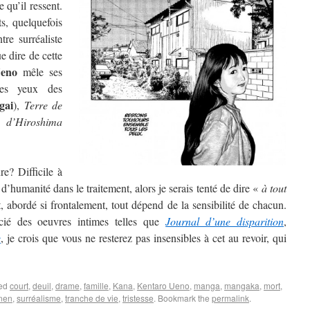
 qu’il ressent.
s, quelquefois
tre surréaliste
ue dire de cette
eno
mêle ses
des yeux des
gai
),
Terre de
d’Hiroshima
e? Difficile à
d’humanité dans le traitement, alors je serais tenté de dire «
à tout
, abordé si frontalement, tout dépend de la sensibilité de chacun.
cié des oeuvres intimes telles que
Journal d’une disparition
,
e
, je crois que vous ne resterez pas insensibles à cet au revoir, qui
ged
court
,
deuil
,
drame
,
famille
,
Kana
,
Kentaro Ueno
,
manga
,
mangaka
,
mort
,
nen
,
surréalisme
,
tranche de vie
,
tristesse
. Bookmark the
permalink
.