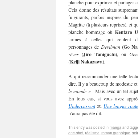
planche pour exprimer et partager ce
Cela donne des résultats surprenant
fulgurants, parfois inspirés du pein
Magritte (à plusieurs reprises), et q
Kentaro U
planche hommage où
larmes à celles qui coulent 
Go Na
personnages de
Devilman
(
Jiro Taniguchi
rêves
(
), ou
Gen 
Keiji Nakazawa
(
).
A qui recommander une telle lectur
dire. Il y a beaucoup de modestie et 
le monde
» . Mais avec un tel sujet
En tous cas, si vous avez appré
Undercurrent
ou
Une longue rout
n’aura pas été dit.
This entry was posted in
manga
and tag
one-shot
,
réalisme
,
roman graphique
,
sei