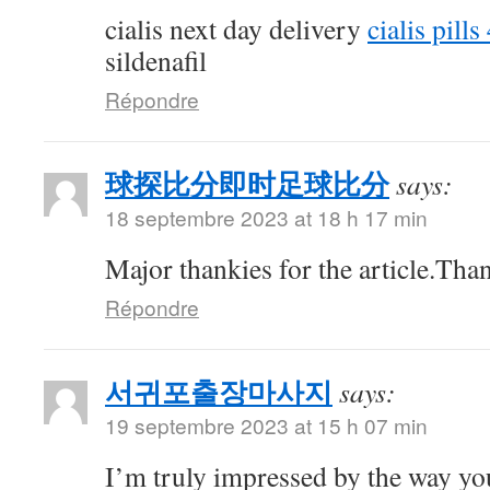
cialis next day delivery
cialis pill
sildenafil
Répondre
球探比分即时足球比分
says:
18 septembre 2023 at 18 h 17 min
Major thankies for the article.Tha
Répondre
서귀포출장마사지
says:
19 septembre 2023 at 15 h 07 min
I’m truly impressed by the way you 