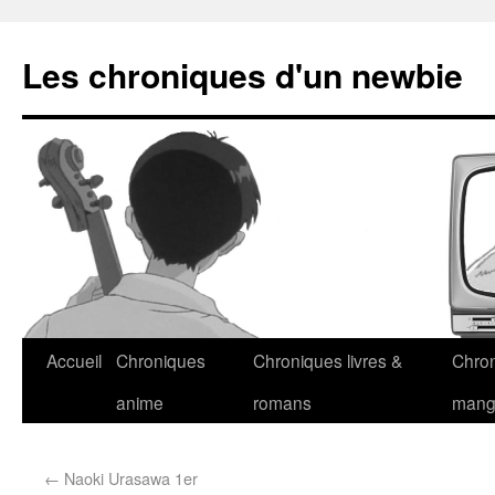
Les chroniques d'un newbie
Accueil
Chroniques
Chroniques livres &
Chro
anime
romans
man
←
Naoki Urasawa 1er