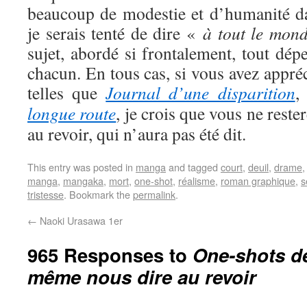
beaucoup de modestie et d’humanité dan
je serais tenté de dire «
à tout le mon
sujet, abordé si frontalement, tout dépe
chacun. En tous cas, si vous avez appré
telles que
Journal d’une disparition
longue route
, je crois que vous ne reste
au revoir, qui n’aura pas été dit.
This entry was posted in
manga
and tagged
court
,
deuil
,
drame
manga
,
mangaka
,
mort
,
one-shot
,
réalisme
,
roman graphique
,
s
tristesse
. Bookmark the
permalink
.
←
Naoki Urasawa 1er
965 Responses to
One-shots de
même nous dire au revoir