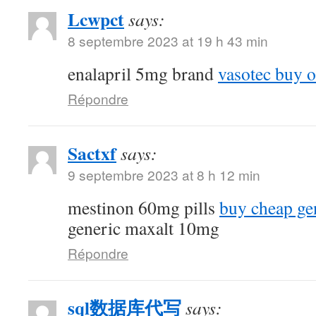
Lcwpct
says:
8 septembre 2023 at 19 h 43 min
enalapril 5mg brand
vasotec buy o
Répondre
Sactxf
says:
9 septembre 2023 at 8 h 12 min
mestinon 60mg pills
buy cheap ge
generic maxalt 10mg
Répondre
sql数据库代写
says: