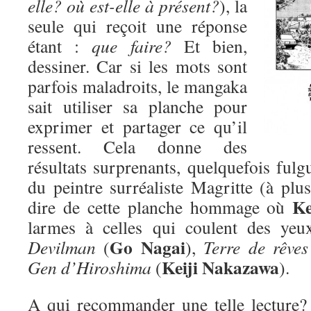
elle? où est-elle à présent?
), la
seule qui reçoit une réponse
étant :
que faire?
Et bien,
dessiner. Car si les mots sont
parfois maladroits, le mangaka
sait utiliser sa planche pour
exprimer et partager ce qu’il
ressent. Cela donne des
résultats surprenants, quelquefois fulgu
du peintre surréaliste Magritte (à plus
Ke
dire de cette planche hommage où
larmes à celles qui coulent des yeu
Go Nagai
Devilman
(
),
Terre de rêves
Keiji Nakazawa
Gen d’Hiroshima
(
).
A qui recommander une telle lecture? D