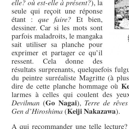
elle? où est-elle à présent?
), la
seule qui reçoit une réponse
étant :
que faire?
Et bien,
dessiner. Car si les mots sont
parfois maladroits, le mangaka
sait utiliser sa planche pour
exprimer et partager ce qu’il
ressent. Cela donne des
résultats surprenants, quelquefois fulgu
du peintre surréaliste Magritte (à plus
Ke
dire de cette planche hommage où
larmes à celles qui coulent des yeu
Go Nagai
Devilman
(
),
Terre de rêves
Keiji Nakazawa
Gen d’Hiroshima
(
).
A qui recommander une telle lecture? D