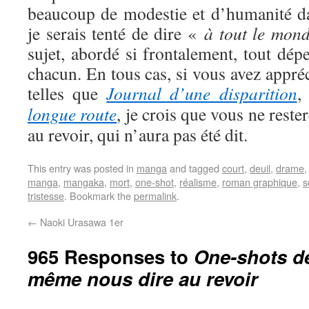
beaucoup de modestie et d’humanité dan
je serais tenté de dire «
à tout le mon
sujet, abordé si frontalement, tout dépe
chacun. En tous cas, si vous avez appré
telles que
Journal d’une disparition
longue route
, je crois que vous ne reste
au revoir, qui n’aura pas été dit.
This entry was posted in
manga
and tagged
court
,
deuil
,
drame
manga
,
mangaka
,
mort
,
one-shot
,
réalisme
,
roman graphique
,
s
tristesse
. Bookmark the
permalink
.
←
Naoki Urasawa 1er
965 Responses to
One-shots de
même nous dire au revoir