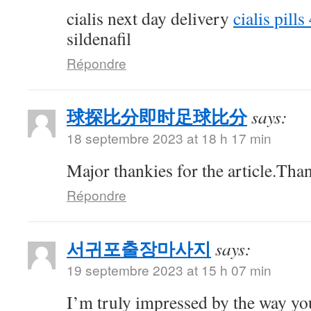
cialis next day delivery
cialis pill
sildenafil
Répondre
球探比分即时足球比分
says:
18 septembre 2023 at 18 h 17 min
Major thankies for the article.Tha
Répondre
서귀포출장마사지
says:
19 septembre 2023 at 15 h 07 min
I’m truly impressed by the way you 