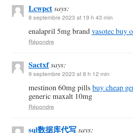
Lcwpct
says:
8 septembre 2023 at 19 h 43 min
enalapril 5mg brand
vasotec buy o
Répondre
Sactxf
says:
9 septembre 2023 at 8 h 12 min
mestinon 60mg pills
buy cheap ge
generic maxalt 10mg
Répondre
sql数据库代写
says: