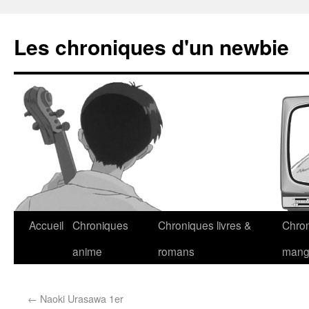
Les chroniques d'un newbie
Accueil
Chroniques
Chroniques livres &
Chro
anime
romans
man
←
Naoki Urasawa 1er