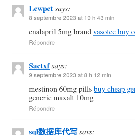
Lcwpct
says:
8 septembre 2023 at 19 h 43 min
enalapril 5mg brand
vasotec buy o
Répondre
Sactxf
says:
9 septembre 2023 at 8 h 12 min
mestinon 60mg pills
buy cheap ge
generic maxalt 10mg
Répondre
sql数据库代写
says: