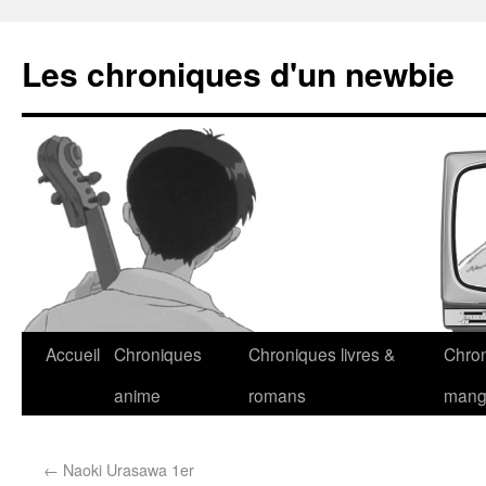
Les chroniques d'un newbie
Accueil
Chroniques
Chroniques livres &
Chro
anime
romans
man
←
Naoki Urasawa 1er