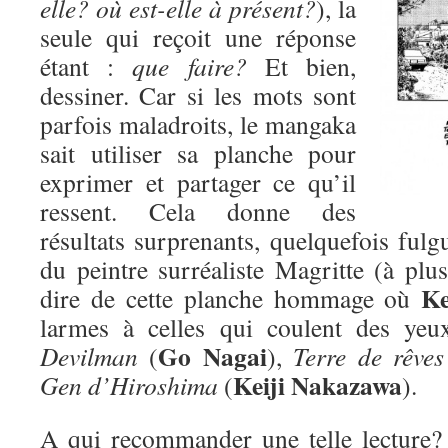
elle? où est-elle à présent?
), la
seule qui reçoit une réponse
étant :
que faire?
Et bien,
dessiner. Car si les mots sont
parfois maladroits, le mangaka
sait utiliser sa planche pour
exprimer et partager ce qu’il
ressent. Cela donne des
résultats surprenants, quelquefois fulgu
du peintre surréaliste Magritte (à plus
Ke
dire de cette planche hommage où
larmes à celles qui coulent des yeu
Go Nagai
Devilman
(
),
Terre de rêves
Keiji Nakazawa
Gen d’Hiroshima
(
).
A qui recommander une telle lecture? D