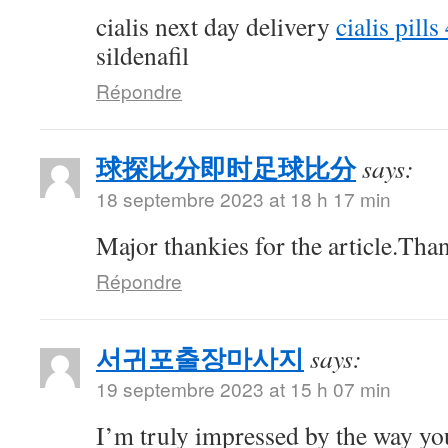
cialis next day delivery
cialis pill
sildenafil
Répondre
球探比分即时足球比分
says:
18 septembre 2023 at 18 h 17 min
Major thankies for the article.Tha
Répondre
서귀포출장마사지
says:
19 septembre 2023 at 15 h 07 min
I’m truly impressed by the way you 