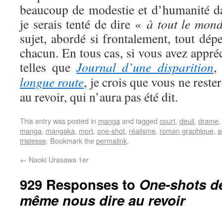
beaucoup de modestie et d’humanité dan
je serais tenté de dire «
à tout le mon
sujet, abordé si frontalement, tout dépe
chacun. En tous cas, si vous avez appré
telles que
Journal d’une disparition
longue route
, je crois que vous ne reste
au revoir, qui n’aura pas été dit.
This entry was posted in
manga
and tagged
court
,
deuil
,
drame
manga
,
mangaka
,
mort
,
one-shot
,
réalisme
,
roman graphique
,
s
tristesse
. Bookmark the
permalink
.
←
Naoki Urasawa 1er
929 Responses to
One-shots de
même nous dire au revoir