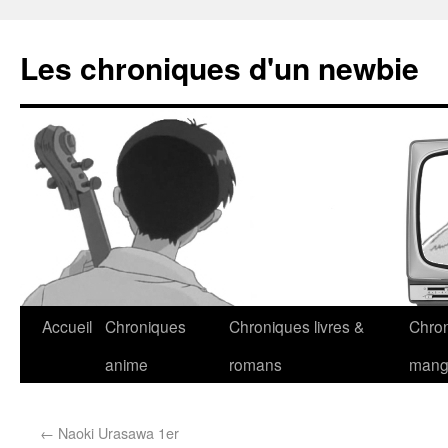
Les chroniques d'un newbie
Accueil
Chroniques
Chroniques livres &
Chro
anime
romans
man
←
Naoki Urasawa 1er