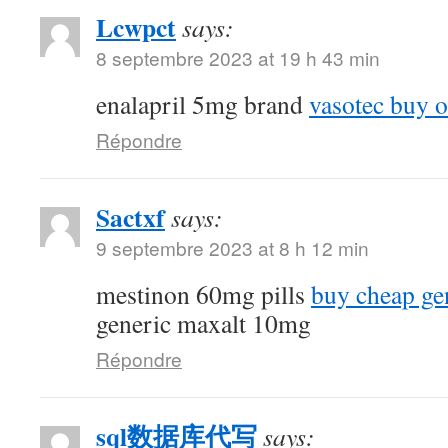
Lcwpct
says:
8 septembre 2023 at 19 h 43 min
enalapril 5mg brand
vasotec buy o
Répondre
Sactxf
says:
9 septembre 2023 at 8 h 12 min
mestinon 60mg pills
buy cheap ge
generic maxalt 10mg
Répondre
sql数据库代写
says: