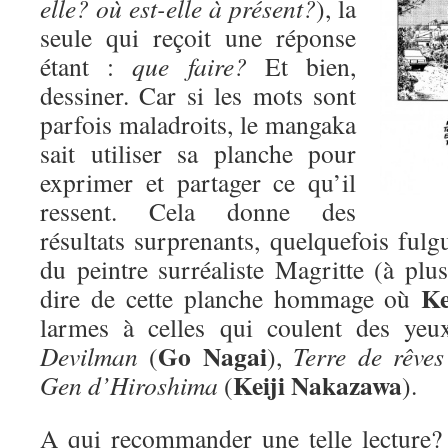
elle? où est-elle à présent?
), la
seule qui reçoit une réponse
étant :
que faire?
Et bien,
dessiner. Car si les mots sont
parfois maladroits, le mangaka
sait utiliser sa planche pour
exprimer et partager ce qu’il
ressent. Cela donne des
résultats surprenants, quelquefois fulgu
du peintre surréaliste Magritte (à plus
Ke
dire de cette planche hommage où
larmes à celles qui coulent des yeu
Go Nagai
Devilman
(
),
Terre de rêves
Keiji Nakazawa
Gen d’Hiroshima
(
).
A qui recommander une telle lecture? D