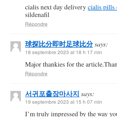
cialis next day delivery
cialis pill
sildenafil
Répondre
球探比分即时足球比分
says:
18 septembre 2023 at 18 h 17 min
Major thankies for the article.Tha
Répondre
서귀포출장마사지
says:
19 septembre 2023 at 15 h 07 min
I’m truly impressed by the way you 