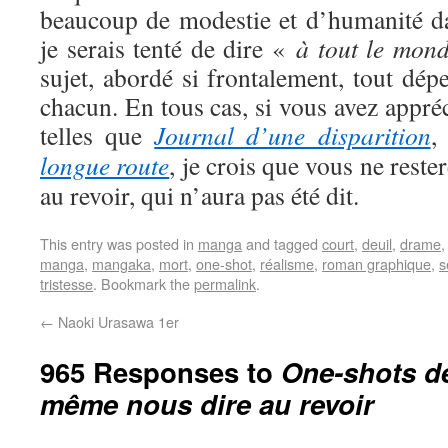
beaucoup de modestie et d’humanité dan
je serais tenté de dire «
à tout le mon
sujet, abordé si frontalement, tout dépe
chacun. En tous cas, si vous avez appré
telles que
Journal d’une disparition
longue route
, je crois que vous ne reste
au revoir, qui n’aura pas été dit.
This entry was posted in
manga
and tagged
court
,
deuil
,
drame
manga
,
mangaka
,
mort
,
one-shot
,
réalisme
,
roman graphique
,
s
tristesse
. Bookmark the
permalink
.
←
Naoki Urasawa 1er
965 Responses to
One-shots de
même nous dire au revoir