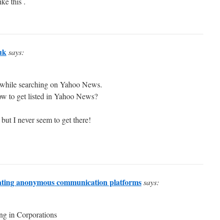
ike this .
uk
says:
t while searching on Yahoo News.
ow to get listed in Yahoo News?
 but I never seem to get there!
ating anonymous communication platforms
says:
ng in Corporations