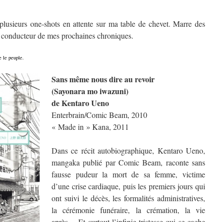
 plusieurs one-shots en attente sur ma table de chevet. Marre des
il conducteur de mes prochaines chroniques.
e le peuple.
Sans même nous dire au revoir
(Sayonara mo iwazuni)
de Kentaro Ueno
Enterbrain/Comic Beam, 2010
« Made in » Kana, 2011
Dans ce récit autobiographique, Kentaro Ueno,
mangaka publié par Comic Beam, raconte sans
fausse pudeur la mort de sa femme, victime
d’une crise cardiaque, puis les premiers jours qui
ont suivi le décès, les formalités administratives,
la cérémonie funéraire, la crémation, la vie
après… Et surtout l’infinie tristesse qui se cache