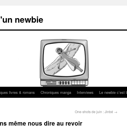
'un newbie
ques livres & romans
Chroniques manga
Interviews
Le newbie c’est b
One-shots de juin : Jinbé
→
ans même nous dire au revoir