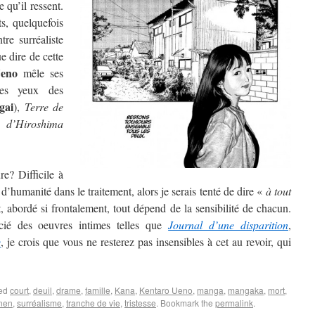
 qu’il ressent.
s, quelquefois
tre surréaliste
ue dire de cette
eno
mêle ses
des yeux des
gai
),
Terre de
d’Hiroshima
e? Difficile à
d’humanité dans le traitement, alors je serais tenté de dire «
à tout
, abordé si frontalement, tout dépend de la sensibilité de chacun.
cié des oeuvres intimes telles que
Journal d’une disparition
,
e
, je crois que vous ne resterez pas insensibles à cet au revoir, qui
ged
court
,
deuil
,
drame
,
famille
,
Kana
,
Kentaro Ueno
,
manga
,
mangaka
,
mort
,
nen
,
surréalisme
,
tranche de vie
,
tristesse
. Bookmark the
permalink
.