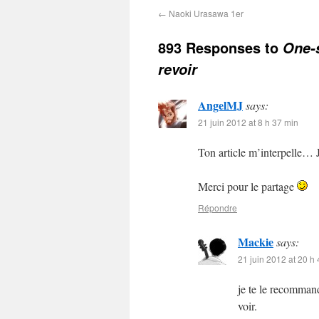
←
Naoki Urasawa 1er
893 Responses to
One-s
revoir
AngelMJ
says:
21 juin 2012 at 8 h 37 min
Ton article m’interpelle… J’
Merci pour le partage
Répondre
Mackie
says:
21 juin 2012 at 20 h
je te le recomman
voir.