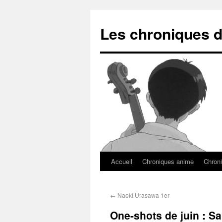
Les chroniques d
Accueil
Chroniques anime
Chroni
←
Naoki Urasawa 1er
One-shots de juin : S