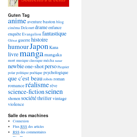
Guten Tag
anime
baston
aventure
blog
drame
enfance
cinéma
Delcourt
fantastique
enquête
Evangelion
histoire
guerre
Glénat
Japon
humour
Kana
manga
livre
mangaka
mécha
mort
musique classique
nanar
newbie
perso
one-shot
Picquier
psychologique
poétique
polar
politique
que c'est beau
roman
robots
réalisme
romance
rêve
seinen
science-fiction
société
thriller
vintage
shonen
violence
Salle des machines
Connexion
Flux
RSS
des articles
RSS
des commentaires