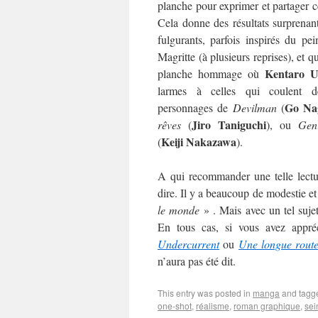
planche pour exprimer et partager ce
Cela donne des résultats surprenant
fulgurants, parfois inspirés du pein
Magritte (à plusieurs reprises), et q
Kentaro U
planche hommage où
larmes à celles qui coulent 
Go Na
personnages de
Devilman
(
Jiro Taniguchi
rêves
(
), ou
Gen 
Keiji Nakazawa
(
).
A qui recommander une telle lectur
dire. Il y a beaucoup de modestie et 
le monde
» . Mais avec un tel sujet
En tous cas, si vous avez appré
Undercurrent
ou
Une longue rout
n’aura pas été dit.
This entry was posted in
manga
and tag
one-shot
,
réalisme
,
roman graphique
,
sei