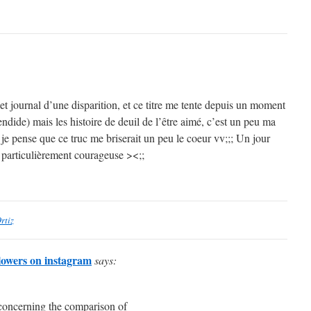
et journal d’une disparition, et ce titre me tente depuis un moment
endide) mais les histoire de deuil de l’être aimé, c’est un peu ma
je pense que ce truc me briserait un peu le coeur vv;;; Un jour
s particulièrement courageuse ><;;
rtiz
lowers on instagram
says:
y concerning the comparison of