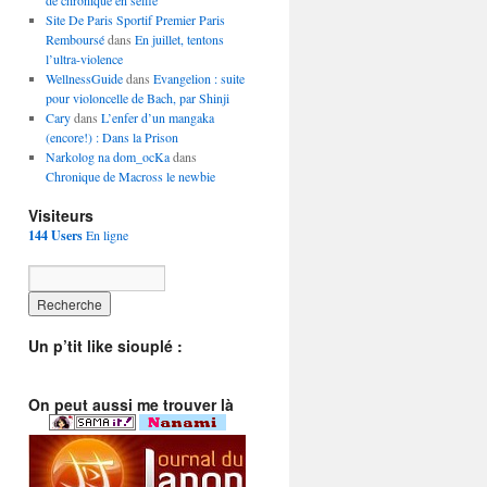
de chronique en selfie
Site De Paris Sportif Premier Paris
Remboursé
dans
En juillet, tentons
l’ultra-violence
WellnessGuide
dans
Evangelion : suite
pour violoncelle de Bach, par Shinji
Cary
dans
L’enfer d’un mangaka
(encore!) : Dans la Prison
Narkolog na dom_ocKa
dans
Chronique de Macross le newbie
Visiteurs
144 Users
En ligne
Un p’tit like siouplé :
On peut aussi me trouver là