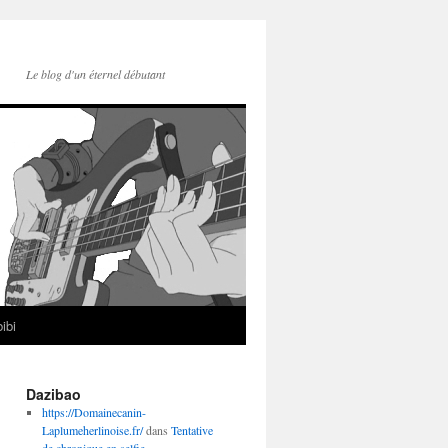
Le blog d'un éternel débutant
ibi
Dazibao
https://Domainecanin-
Laplumeherlinoise.fr/
dans
Tentative