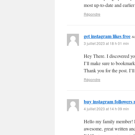
most up-to-date and earlier 
Répondre
get instagram likes free
s
3 juillet 2023 at 18 h 01 min
Hey There. I discovered you
I’ll make sure to bookmark i
Thank you for the post. I’l
Répondre
buy instagram followers r
4 juillet 2023 at 14 h 09 min
Hello my family member! I w
awesome, great written and 