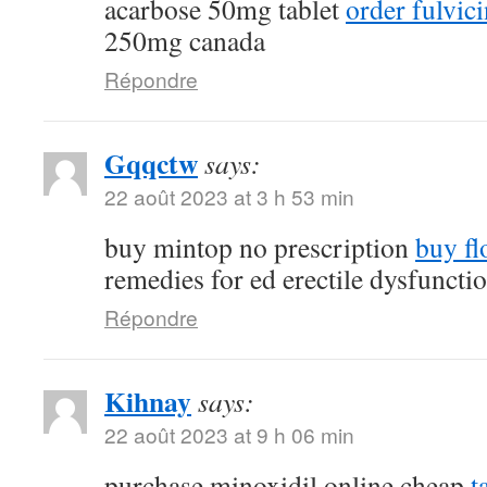
acarbose 50mg tablet
order fulvi
250mg canada
Répondre
Gqqctw
says:
22 août 2023 at 3 h 53 min
buy mintop no prescription
buy fl
remedies for ed erectile dysfuncti
Répondre
Kihnay
says:
22 août 2023 at 9 h 06 min
purchase minoxidil online cheap
t