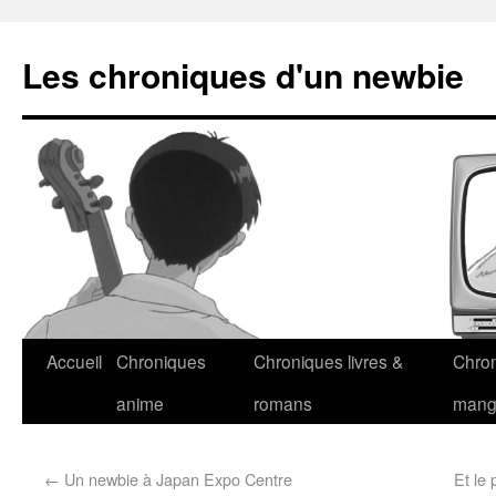
Les chroniques d'un newbie
Accueil
Chroniques
Chroniques livres &
Chro
anime
romans
man
←
Un newbie à Japan Expo Centre
Et le 