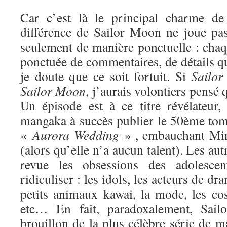
Car c’est là le principal charme de 
différence de Sailor Moon ne joue pa
seulement de manière ponctuelle : chaq
ponctuée de commentaires, de détails qui
je doute que ce soit fortuit. Si
Sailor
Sa
ilor Moon
, j’aurais volontiers pensé q
Un épisode est à ce titre révélateur
mangaka à succès publier le 50ème tome
«
Aurora Wedding
» , embauchant Min
(alors qu’elle n’a aucun talent). Les au
revue les obsessions des adolesce
ridiculiser : les idols, les acteurs de dr
petits animaux kawai, la mode, les cos
etc… En fait, paradoxalement, Sai
brouillon de la plus célèbre série de ma