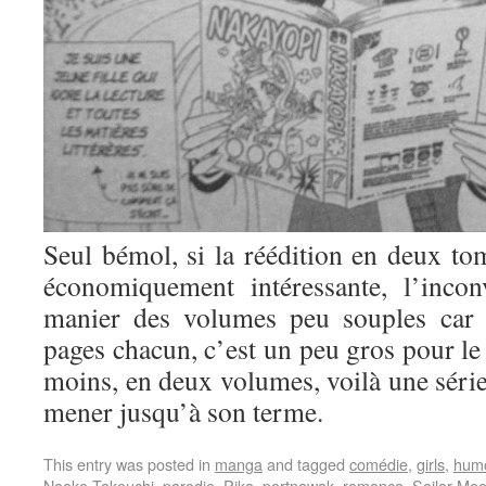
Seul bémol, si la réédition en deux tom
économiquement intéressante, l’incon
manier des volumes peu souples car 
pages chacun, c’est un peu gros pour le 
moins, en deux volumes, voilà une série
mener jusqu’à son terme.
This entry was posted in
manga
and tagged
comédie
,
girls
,
hum
Naoko Takeuchi
,
parodie
,
Pika
,
portnawak
,
romance
,
Sailor Mo