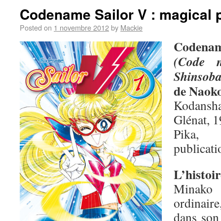
Codename Sailor V : magical 
Posted on
1 novembre 2012
by
Mackie
Codenam
(Code 
Shinsob
de Naok
Kodansha
Glénat, 1
Pika,
publicati
L’histoir
Minako 
ordinair
dans son 