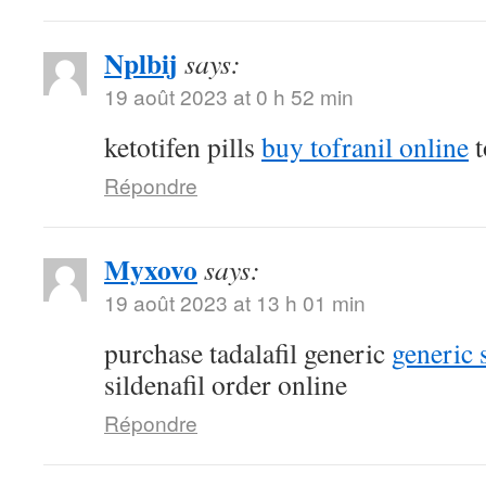
Nplbij
says:
19 août 2023 at 0 h 52 min
ketotifen pills
buy tofranil online
t
Répondre
Myxovo
says:
19 août 2023 at 13 h 01 min
purchase tadalafil generic
generic 
sildenafil order online
Répondre