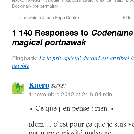
Bookmark the
permalink
.
←
Un newbie à Japan Expo Centre
Et le 
1 140 Responses to
Codename S
magical portnawak
Pingback:
Et le prix spécial du yuri est attribué
newbie
Kaeru
says:
1 novembre 2012 at 21 h 04 min
« Ce que j’en pense : rien »
idem… c’est pour ça que je suis ve
par pure curiosité malsaine.