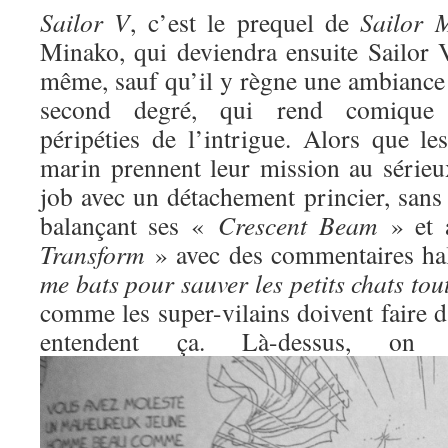
Sailor V
, c’est le prequel de
Sailor 
Minako, qui deviendra ensuite Sailor V
même, sauf qu’il y règne une ambiance 
second degré, qui rend comique l
péripéties de l’intrigue. Alors que l
marin prennent leur mission au sérieux
job avec un détachement princier, sans
balançant ses «
Crescent Beam
» et 
Transform
» avec des commentaires ha
me bats pour sauver les petits chats to
comme les super-vilains doivent faire d
entendent ça. Là-dessus, o