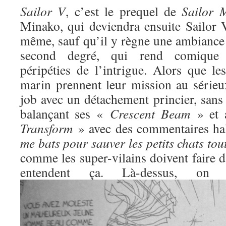
Sailor V
, c’est le prequel de
Sailor 
Minako, qui deviendra ensuite Sailor V
même, sauf qu’il y règne une ambiance 
second degré, qui rend comique l
péripéties de l’intrigue. Alors que l
marin prennent leur mission au sérieux
job avec un détachement princier, sans
balançant ses «
Crescent Beam
» et 
Transform
» avec des commentaires ha
me bats pour sauver les petits chats to
comme les super-vilains doivent faire d
entendent ça. Là-dessus, o