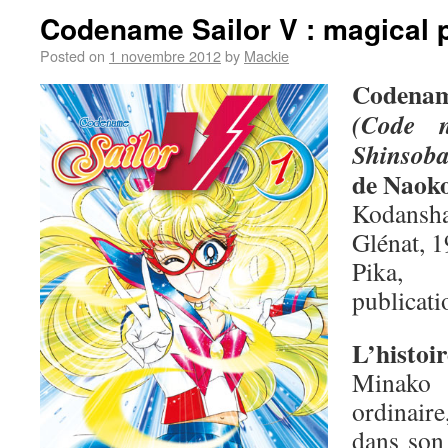
Codename Sailor V : magical 
Posted on
1 novembre 2012
by
Mackie
Codenam
(Code 
Shinsob
de Naok
Kodansha
Glénat, 1
Pika,
publicati
L’histoir
Minako 
ordinair
dans son 