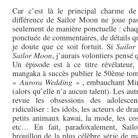
Car c’est là le principal charme de 
différence de Sailor Moon ne joue pa
seulement de manière ponctuelle : chaq
ponctuée de commentaires, de détails qui
je doute que ce soit fortuit. Si
Sailor
Sa
ilor Moon
, j’aurais volontiers pensé q
Un épisode est à ce titre révélateur
mangaka à succès publier le 50ème tome
«
Aurora Wedding
» , embauchant Min
(alors qu’elle n’a aucun talent). Les au
revue les obsessions des adolesce
ridiculiser : les idols, les acteurs de dr
petits animaux kawai, la mode, les cos
etc… En fait, paradoxalement, Sai
brouillon de la plus célèbre série de ma