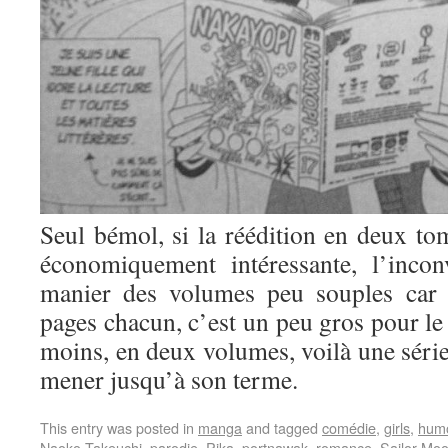
Seul bémol, si la réédition en deux tom
économiquement intéressante, l’incon
manier des volumes peu souples car 
pages chacun, c’est un peu gros pour le 
moins, en deux volumes, voilà une série
mener jusqu’à son terme.
This entry was posted in
manga
and tagged
comédie
,
girls
,
hum
Naoko Takeuchi
,
parodie
,
Pika
,
portnawak
,
romance
,
Sailor Mo