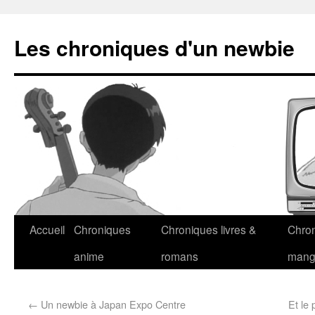
Les chroniques d'un newbie
Accueil
Chroniques
Chroniques livres &
Chro
anime
romans
man
←
Un newbie à Japan Expo Centre
Et le 