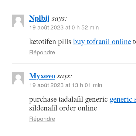
Nplbij
says:
19 août 2023 at 0 h 52 min
ketotifen pills
buy tofranil online
t
Répondre
Myxovo
says:
19 août 2023 at 13 h 01 min
purchase tadalafil generic
generic 
sildenafil order online
Répondre