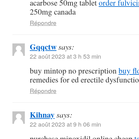
acarbose 50mg tablet
order fulvi
250mg canada
Répondre
Gqqctw
says:
22 août 2023 at 3 h 53 min
buy mintop no prescription
buy fl
remedies for ed erectile dysfuncti
Répondre
Kihnay
says:
22 août 2023 at 9 h 06 min
purchase minoxidil online cheap
t