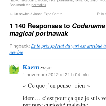
Bookmark the
permalink
.
←
Un newbie à Japan Expo Centre
Et le 
1 140 Responses to
Codename S
magical portnawak
Pingback:
Et le prix spécial du yuri est attribué
newbie
Kaeru
says:
1 novembre 2012 at 21 h 04 min
« Ce que j’en pense : rien »
idem… c’est pour ça que je suis ve
par pure curiosité malsaine.