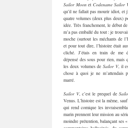
Sailor Moon
et
Codename Sailor 
qu’il ne fallait pas mourir idiot, et
quatre volumes (deux plus deux) p
idée. Très franchement, le début d
m’a pas emballé du tout : je trouvais
moche (surtout les méchants de l’his
et pour tout dire, l’histoire était au
cliché. J’étais en train de me d
dépensé des sous pour rien, mais q
les deux volumes de
Sailor V
, il 
chose à quoi je ne m’attendais p
marré.
Sailor V
, c’est le prequel de
Sail
Venus. L’histoire est la même, sauf
qui rend comique les invraisemblab
marin prennent leur mission au série
moindre prétention, balançant ses 
commentaires hallucinés, du gen