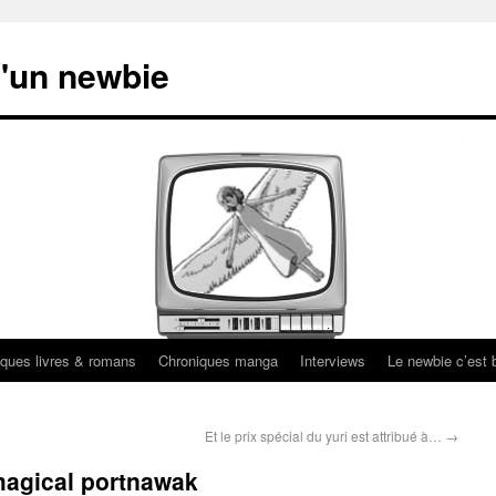
'un newbie
ques livres & romans
Chroniques manga
Interviews
Le newbie c’est b
Et le prix spécial du yuri est attribué à…
→
magical portnawak