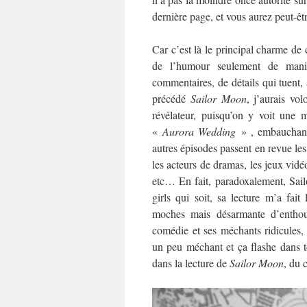
dernière page, et vous aurez peut-ê
Car c’est là le principal charme de 
de l’humour seulement de mani
commentaires, de détails qui tuent, 
précédé
Sa
ilor Moon
, j’aurais vol
révélateur, puisqu’on y voit une
«
Aurora Wedding
» , embauchant 
autres épisodes passent en revue les 
les acteurs de dramas, les jeux vidé
etc… En fait, paradoxalement, Sail
girls qui soit, sa lecture m’a fai
moches mais désarmante d’enthousi
comédie et ses méchants ridicules,
un peu méchant et ça flashe dans t
dans la lecture de
Sailor Moon
, du 