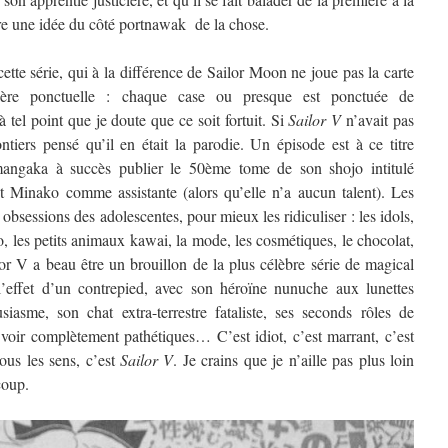
tre une idée du côté portnawak de la chose.
cette série, qui à la différence de Sailor Moon ne joue pas la carte
ère ponctuelle : chaque case ou presque est ponctuée de
à tel point que je doute que ce soit fortuit. Si
Sailor V
n’avait pas
ontiers pensé qu’il en était la parodie. Un épisode est à ce titre
 mangaka à succès publier le 50ème tome de son shojo intitulé
Minako comme assistante (alors qu’elle n’a aucun talent). Les
obsessions des adolescentes, pour mieux les ridiculiser : les idols,
o, les petits animaux kawai, la mode, les cosmétiques, le chocolat,
or V a beau être un brouillon de la plus célèbre série de magical
t l’effet d’un contrepied, avec son héroïne nunuche aux lunettes
asme, son chat extra-terrestre fataliste, ses seconds rôles de
 voir complètement pathétiques… C’est idiot, c’est marrant, c’est
ous les sens, c’est
Sailor V
. Je crains que je n’aille pas plus loin
coup.