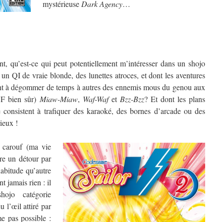
mystérieuse
Dark Agency
…
, qu’est-ce qui peut potentiellement m’intéresser dans un shojo
un QI de vraie blonde, des lunettes atroces, et dont les aventures
ment à dégommer de temps à autres des ennemis mous du genou aux
VF bien sûr)
Miaw-Miaw
,
Waf-Waf
et
Bzz-Bzz
? Et dont les plans
 consistent à trafiquer des karaoké, des bornes d’arcade ou des
ieux !
 carouf (ma vie
ire un détour par
abitude qu’autre
 jamais rien : il
ojo catégorie
u l’œil attiré par
e pas possible :