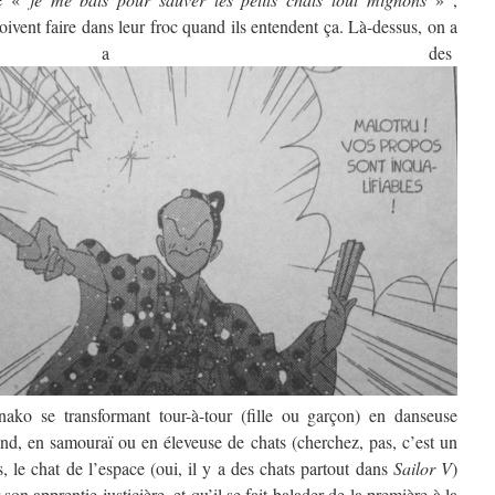
ivent faire dans leur froc quand ils entendent ça. Là-dessus, on a
it a des
ako se transformant tour-à-tour (fille ou garçon) en danseuse
d, en samouraï ou en éleveuse de chats (cherchez, pas, c’est un
, le chat de l’espace (oui, il y a des chats partout dans
Sailor V
)
son apprentie justicière, et qu’il se fait balader de la première à la