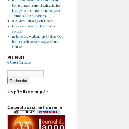
https://piskovaninavse.cz/srovnani-
bonusu-mezi-ruznymi-zahranicnimi-
kasiny/
dans
L’enfer d’un mangaka :
Journal d’une disparition
Kirk
dans
Du sang sur la toile
Clark
dans
Alors Belka… tu lis
encore?
nederlandse wedden top 10
dans
Oui,
bon, j’ai acheté Saint Seiya Edition
Deluxe.
Visiteurs
0 Users
En ligne
Un p’tit like siouplé :
On peut aussi me trouver là