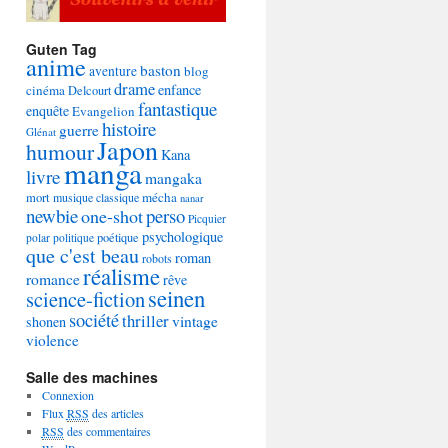
Guten Tag
anime
baston
aventure
blog
drame
enfance
cinéma
Delcourt
fantastique
enquête
Evangelion
histoire
guerre
Glénat
Japon
humour
Kana
manga
livre
mangaka
mécha
mort
musique classique
nanar
newbie
perso
one-shot
Picquier
psychologique
poétique
polar
politique
que c'est beau
roman
robots
réalisme
romance
rêve
seinen
science-fiction
société
thriller
vintage
shonen
violence
Salle des machines
Connexion
Flux
RSS
des articles
RSS
des commentaires