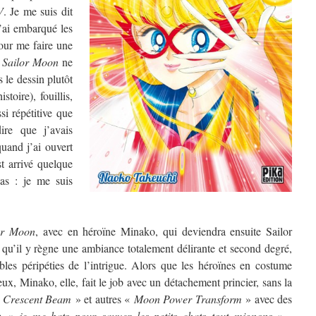
V
. Je me suis dit
 j’ai embarqué les
our me faire une
e
Sailor Moon
ne
 le dessin plutôt
toire), fouillis,
ssi répétitive que
ire que j’avais
uand j’ai ouvert
est arrivé quelque
as : je me suis
or Moon
, avec en héroïne Minako, qui deviendra ensuite Sailor
 qu’il y règne une ambiance totalement délirante et second degré,
les péripéties de l’intrigue. Alors que les héroïnes en costume
ux, Minako, elle, fait le job avec un détachement princier, sans la
«
Crescent Beam
» et autres «
Moon Power Transform
» avec des
re «
je me bats pour sauver les petits chats tout mignons
» ,