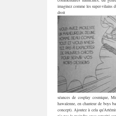
imaginez comme les super-vilains do
dro
séances de cosplay cosmique, Min
hawaïenne, en chanteur de boys ban
concept). Ajoutez à cela qu’Artémis
n’a pas la moindre once autorité sur 