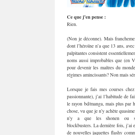
Ce que j’en pense :
Rien.
(Non je déconne). Mais franchement
dont l’héroïne n’a que 13 ans, avec 
palpitantes consistent essentielle
noms aussi improbables que (en 
pour devenir les maîtres du monde
régimes amincissants? Non mais sér
Lorsque je fais mes courses chez
passionnante), j’ai l’habitude de fa
le rayon bd/manga, mais plus par h
chose, vu que je n’y achète quasiment
n’y a que les shonen ou sh
blockbusters. La dernière fois, j’ai e
de nouvelles jaquettes flashy comm