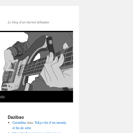
Le blog d'un éternel débutant
ibi
Dazibao
Geraldine
dans
Tokyo fin d’un monde,
et fin de série