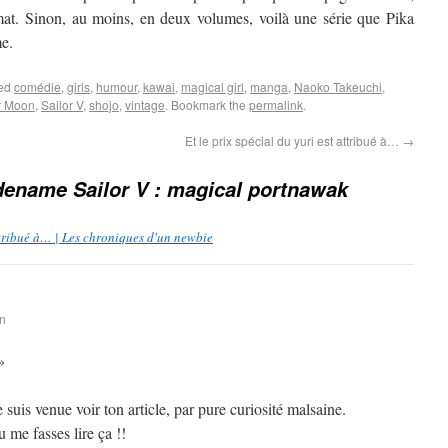
rmat. Sinon, au moins, en deux volumes, voilà une série que Pika
me.
ged
comédie
,
girls
,
humour
,
kawai
,
magical girl
,
manga
,
Naoko Takeuchi
,
r Moon
,
Sailor V
,
shojo
,
vintage
. Bookmark the
permalink
.
Et le prix spécial du yuri est attribué à…
→
ename Sailor V : magical portnawak
attribué à… | Les chroniques d'un newbie
in
»
suis venue voir ton article, par pure curiosité malsaine.
 me fasses lire ça !!