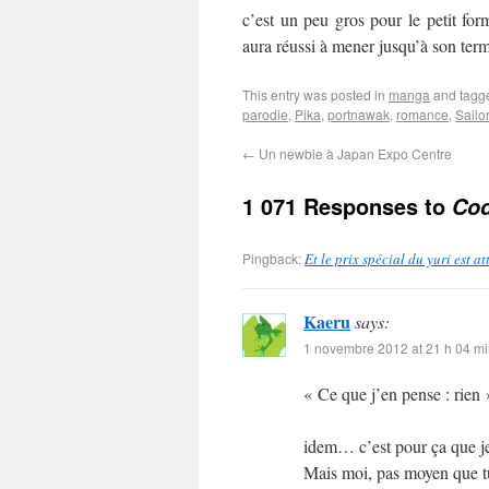
c’est un peu gros pour le petit fo
aura réussi à mener jusqu’à son ter
This entry was posted in
manga
and tag
parodie
,
Pika
,
portnawak
,
romance
,
Sailo
←
Un newbie à Japan Expo Centre
1 071 Responses to
Cod
Pingback:
Et le prix spécial du yuri est 
Kaeru
says:
1 novembre 2012 at 21 h 04 m
« Ce que j’en pense : rien 
idem… c’est pour ça que je 
Mais moi, pas moyen que tu