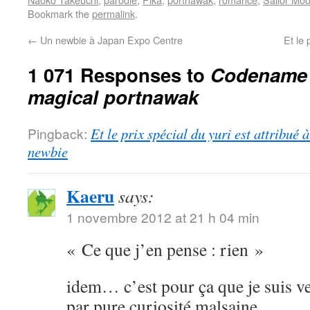
Bookmark the
permalink
.
←
Un newbie à Japan Expo Centre
Et le 
1 071 Responses to
Codename S
magical portnawak
Pingback:
Et le prix spécial du yuri est attribué
newbie
Kaeru
says:
1 novembre 2012 at 21 h 04 min
« Ce que j’en pense : rien »
idem… c’est pour ça que je suis ve
par pure curiosité malsaine.