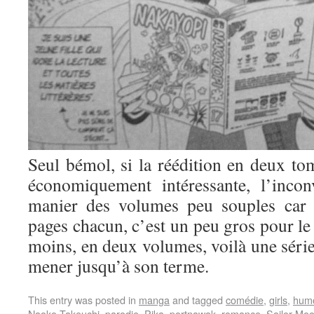
Seul bémol, si la réédition en deux tom
économiquement intéressante, l’incon
manier des volumes peu souples car 
pages chacun, c’est un peu gros pour le 
moins, en deux volumes, voilà une série
mener jusqu’à son terme.
This entry was posted in
manga
and tagged
comédie
,
girls
,
hum
Naoko Takeuchi
,
parodie
,
Pika
,
portnawak
,
romance
,
Sailor Mo