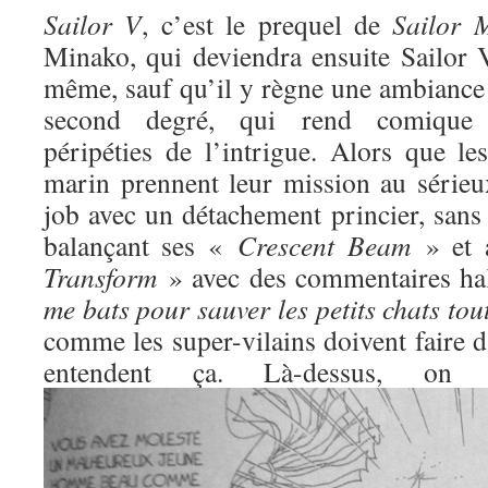
Sailor V
, c’est le prequel de
Sailor 
Minako, qui deviendra ensuite Sailor V
même, sauf qu’il y règne une ambiance 
second degré, qui rend comique l
péripéties de l’intrigue. Alors que l
marin prennent leur mission au sérieux
job avec un détachement princier, sans
balançant ses «
Crescent Beam
» et 
Transform
» avec des commentaires ha
me bats pour sauver les petits chats to
comme les super-vilains doivent faire d
entendent ça. Là-dessus, o