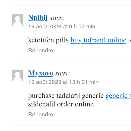
Nplbij
says:
19 août 2023 at 0 h 52 min
ketotifen pills
buy tofranil online
t
Répondre
Myxovo
says:
19 août 2023 at 13 h 01 min
purchase tadalafil generic
generic 
sildenafil order online
Répondre