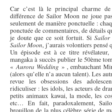
Car c’est là le principal charme de 
différence de Sailor Moon ne joue pa
seulement de manière ponctuelle : chaq
ponctuée de commentaires, de détails qui
je doute que ce soit fortuit. Si
Sailor
Sa
ilor Moon
, j’aurais volontiers pensé q
Un épisode est à ce titre révélateur
mangaka à succès publier le 50ème tome
«
Aurora Wedding
» , embauchant Min
(alors qu’elle n’a aucun talent). Les au
revue les obsessions des adolesce
ridiculiser : les idols, les acteurs de dr
petits animaux kawai, la mode, les cos
etc… En fait, paradoxalement, Sai
brouillon de la plus célèbre série de ma