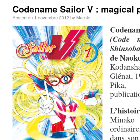
Codename Sailor V : magical 
Posted on
1 novembre 2012
by
Mackie
Codenam
(Code 
Shinsob
de Naok
Kodansha
Glénat, 1
Pika,
publicati
L’histoir
Minako 
ordinair
dans son 