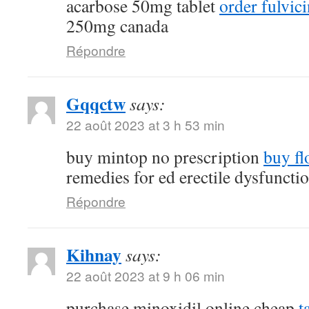
acarbose 50mg tablet
order fulvi
250mg canada
Répondre
Gqqctw
says:
22 août 2023 at 3 h 53 min
buy mintop no prescription
buy fl
remedies for ed erectile dysfuncti
Répondre
Kihnay
says:
22 août 2023 at 9 h 06 min
purchase minoxidil online cheap
t