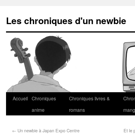
Les chroniques d'un newbie
Accueil
Chroniques
Chroniques livres &
Chro
anime
romans
man
←
Un newbie à Japan Expo Centre
Et le 