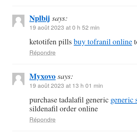
Nplbij
says:
19 août 2023 at 0 h 52 min
ketotifen pills
buy tofranil online
t
Répondre
Myxovo
says:
19 août 2023 at 13 h 01 min
purchase tadalafil generic
generic 
sildenafil order online
Répondre