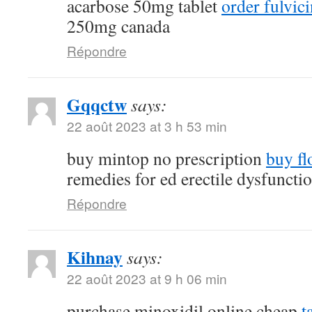
acarbose 50mg tablet
order fulvi
250mg canada
Répondre
Gqqctw
says:
22 août 2023 at 3 h 53 min
buy mintop no prescription
buy fl
remedies for ed erectile dysfuncti
Répondre
Kihnay
says:
22 août 2023 at 9 h 06 min
purchase minoxidil online cheap
t