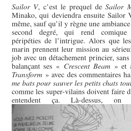
Sailor V
, c’est le prequel de
Sailor 
Minako, qui deviendra ensuite Sailor V
même, sauf qu’il y règne une ambiance 
second degré, qui rend comique l
péripéties de l’intrigue. Alors que l
marin prennent leur mission au sérieux
job avec un détachement princier, sans
balançant ses «
Crescent Beam
» et 
Transform
» avec des commentaires ha
me bats pour sauver les petits chats to
comme les super-vilains doivent faire d
entendent ça. Là-dessus, o