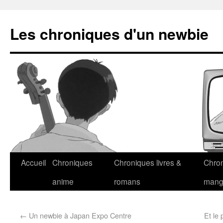
Les chroniques d'un newbie
Accueil
Chroniques
Chroniques livres &
Chro
anime
romans
man
←
Un newbie à Japan Expo Centre
Et le 