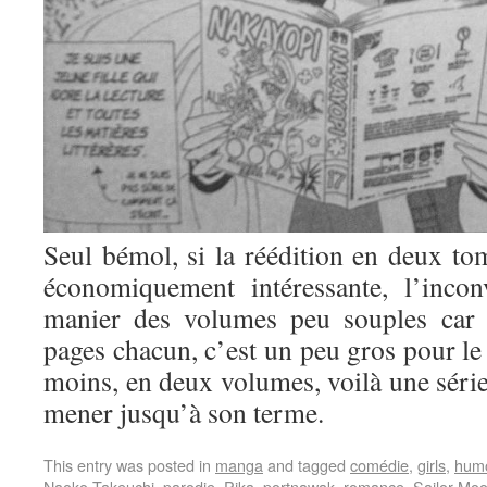
Seul bémol, si la réédition en deux tom
économiquement intéressante, l’incon
manier des volumes peu souples car 
pages chacun, c’est un peu gros pour le 
moins, en deux volumes, voilà une série
mener jusqu’à son terme.
This entry was posted in
manga
and tagged
comédie
,
girls
,
hum
Naoko Takeuchi
,
parodie
,
Pika
,
portnawak
,
romance
,
Sailor Mo