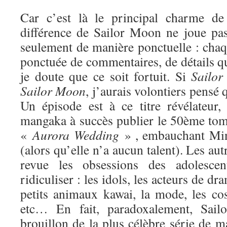
Car c’est là le principal charme de 
différence de Sailor Moon ne joue pa
seulement de manière ponctuelle : chaq
ponctuée de commentaires, de détails qui
je doute que ce soit fortuit. Si
Sailor
Sa
ilor Moon
, j’aurais volontiers pensé q
Un épisode est à ce titre révélateur
mangaka à succès publier le 50ème tome
«
Aurora Wedding
» , embauchant Min
(alors qu’elle n’a aucun talent). Les au
revue les obsessions des adolesce
ridiculiser : les idols, les acteurs de dr
petits animaux kawai, la mode, les cos
etc… En fait, paradoxalement, Sai
brouillon de la plus célèbre série de ma