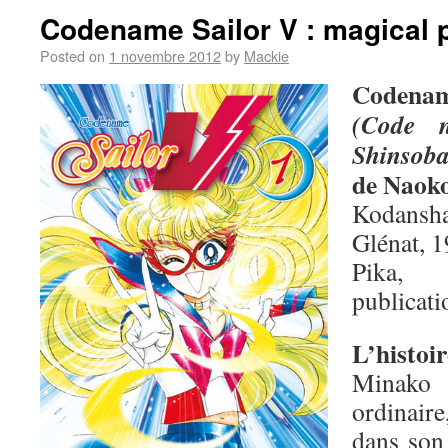
Codename Sailor V : magical 
Posted on
1 novembre 2012
by
Mackie
Codenam
(Code 
Shinsob
de Naok
Kodansha
Glénat, 1
Pika,
publicati
L’histoir
Minako 
ordinair
dans son 