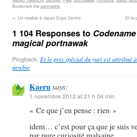
Bookmark the
permalink
.
←
Un newbie à Japan Expo Centre
Et le 
1 104 Responses to
Codename S
magical portnawak
Pingback:
Et le prix spécial du yuri est attribué
newbie
Kaeru
says:
1 novembre 2012 at 21 h 04 min
« Ce que j’en pense : rien »
idem… c’est pour ça que je suis ve
par pure curiosité malsaine.