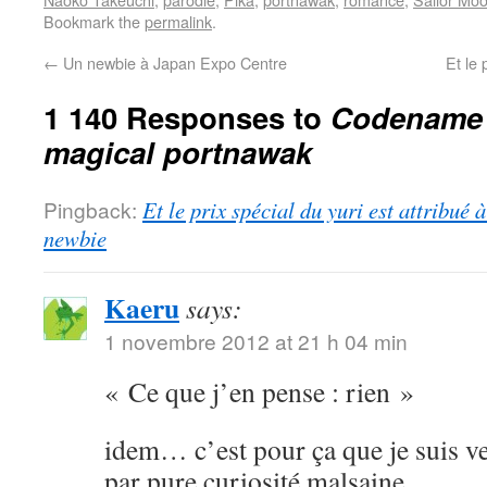
Bookmark the
permalink
.
←
Un newbie à Japan Expo Centre
Et le 
1 140 Responses to
Codename S
magical portnawak
Pingback:
Et le prix spécial du yuri est attribué
newbie
Kaeru
says:
1 novembre 2012 at 21 h 04 min
« Ce que j’en pense : rien »
idem… c’est pour ça que je suis ve
par pure curiosité malsaine.