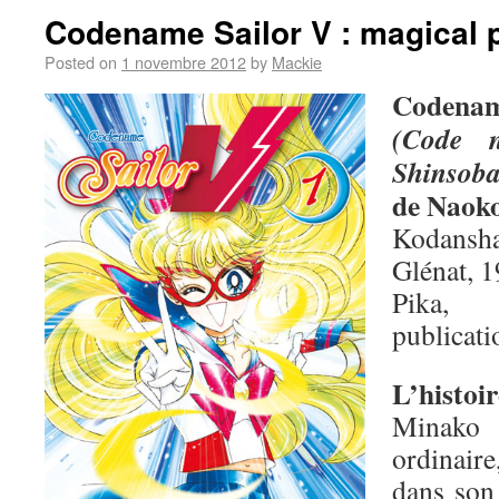
Codename Sailor V : magical 
Posted on
1 novembre 2012
by
Mackie
Codenam
(Code 
Shinsob
de Naok
Kodansha
Glénat, 1
Pika,
publicati
L’histoir
Minako 
ordinair
dans son 