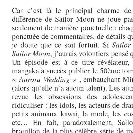
Car c’est là le principal charme de 
différence de Sailor Moon ne joue pa
seulement de manière ponctuelle : chaq
ponctuée de commentaires, de détails qui
je doute que ce soit fortuit. Si
Sailor
Sa
ilor Moon
, j’aurais volontiers pensé q
Un épisode est à ce titre révélateur
mangaka à succès publier le 50ème tome
«
Aurora Wedding
» , embauchant Min
(alors qu’elle n’a aucun talent). Les au
revue les obsessions des adolesce
ridiculiser : les idols, les acteurs de dr
petits animaux kawai, la mode, les cos
etc… En fait, paradoxalement, Sai
brouillon de la plus célèbre série de ma