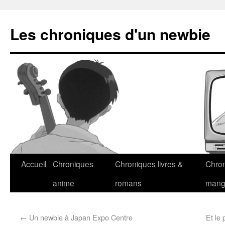
Les chroniques d'un newbie
Accueil
Chroniques
Chroniques livres &
Chro
anime
romans
man
←
Un newbie à Japan Expo Centre
Et le 