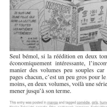
Seul bémol, si la réédition en deux tom
économiquement intéressante, l’incon
manier des volumes peu souples car 
pages chacun, c’est un peu gros pour le 
moins, en deux volumes, voilà une série
mener jusqu’à son terme.
This entry was posted in
manga
and tagged
comédie
,
girls
,
hum
Naoko Takeuchi
,
parodie
,
Pika
,
portnawak
,
romance
,
Sailor Mo