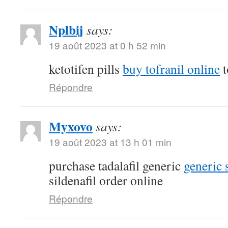
Nplbij
says:
19 août 2023 at 0 h 52 min
ketotifen pills
buy tofranil online
t
Répondre
Myxovo
says:
19 août 2023 at 13 h 01 min
purchase tadalafil generic
generic 
sildenafil order online
Répondre