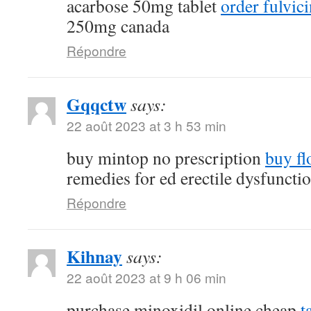
acarbose 50mg tablet
order fulvi
250mg canada
Répondre
Gqqctw
says:
22 août 2023 at 3 h 53 min
buy mintop no prescription
buy fl
remedies for ed erectile dysfuncti
Répondre
Kihnay
says:
22 août 2023 at 9 h 06 min
purchase minoxidil online cheap
t