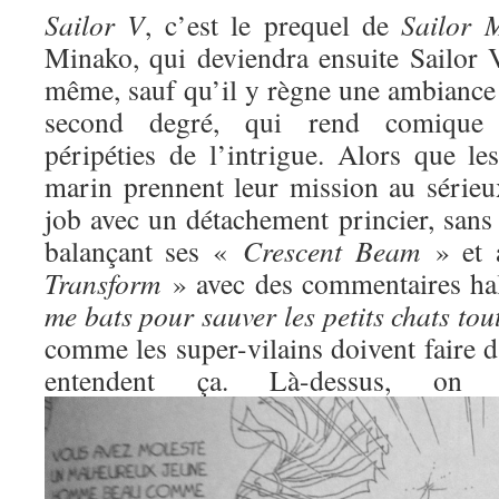
Sailor V
, c’est le prequel de
Sailor 
Minako, qui deviendra ensuite Sailor V
même, sauf qu’il y règne une ambiance 
second degré, qui rend comique l
péripéties de l’intrigue. Alors que l
marin prennent leur mission au sérieux
job avec un détachement princier, sans
balançant ses «
Crescent Beam
» et 
Transform
» avec des commentaires ha
me bats pour sauver les petits chats to
comme les super-vilains doivent faire d
entendent ça. Là-dessus, o