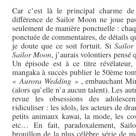
Car c’est là le principal charme de 
différence de Sailor Moon ne joue pa
seulement de manière ponctuelle : chaq
ponctuée de commentaires, de détails qui
je doute que ce soit fortuit. Si
Sailor
Sa
ilor Moon
, j’aurais volontiers pensé q
Un épisode est à ce titre révélateur
mangaka à succès publier le 50ème tome
«
Aurora Wedding
» , embauchant Min
(alors qu’elle n’a aucun talent). Les au
revue les obsessions des adolesce
ridiculiser : les idols, les acteurs de dr
petits animaux kawai, la mode, les cos
etc… En fait, paradoxalement, Sai
brouillon de la plus célèbre série de ma