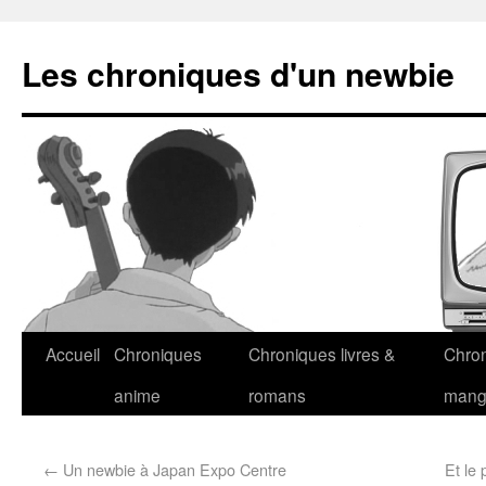
Les chroniques d'un newbie
Accueil
Chroniques
Chroniques livres &
Chro
anime
romans
man
←
Un newbie à Japan Expo Centre
Et le 