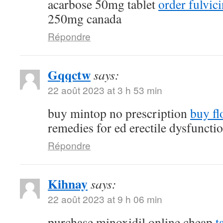
acarbose 50mg tablet
order fulvi
250mg canada
Répondre
Gqqctw
says:
22 août 2023 at 3 h 53 min
buy mintop no prescription
buy fl
remedies for ed erectile dysfuncti
Répondre
Kihnay
says:
22 août 2023 at 9 h 06 min
purchase minoxidil online cheap
t