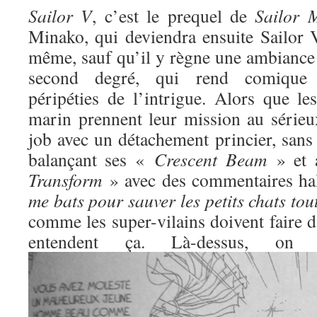
Sailor V
, c’est le prequel de
Sailor 
Minako, qui deviendra ensuite Sailor V
même, sauf qu’il y règne une ambiance 
second degré, qui rend comique l
péripéties de l’intrigue. Alors que l
marin prennent leur mission au sérieux
job avec un détachement princier, sans
balançant ses «
Crescent Beam
» et 
Transform
» avec des commentaires ha
me bats pour sauver les petits chats to
comme les super-vilains doivent faire d
entendent ça. Là-dessus, o