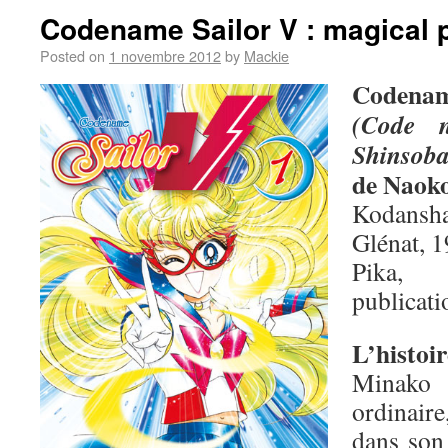
Codename Sailor V : magical 
Posted on
1 novembre 2012
by
Mackie
Codenam
(Code 
Shinsob
de Naok
Kodansha
Glénat, 1
Pika,
publicati
L’histoir
Minako 
ordinair
dans son 