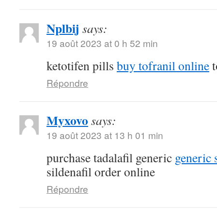
Nplbij
says:
19 août 2023 at 0 h 52 min
ketotifen pills
buy tofranil online
t
Répondre
Myxovo
says:
19 août 2023 at 13 h 01 min
purchase tadalafil generic
generic 
sildenafil order online
Répondre