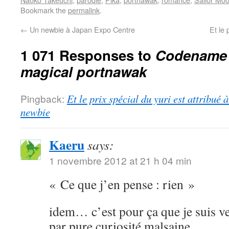
Bookmark the
permalink
.
←
Un newbie à Japan Expo Centre
Et le 
1 071 Responses to
Codename S
magical portnawak
Pingback:
Et le prix spécial du yuri est attribué
newbie
Kaeru
says:
1 novembre 2012 at 21 h 04 min
« Ce que j’en pense : rien »
idem… c’est pour ça que je suis ve
par pure curiosité malsaine.