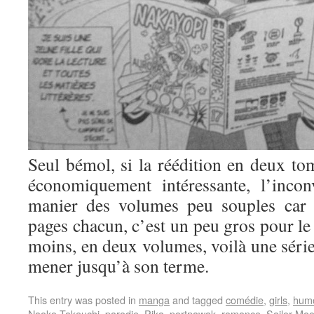
Seul bémol, si la réédition en deux tom
économiquement intéressante, l’incon
manier des volumes peu souples car 
pages chacun, c’est un peu gros pour le 
moins, en deux volumes, voilà une série
mener jusqu’à son terme.
This entry was posted in
manga
and tagged
comédie
,
girls
,
hum
Naoko Takeuchi
,
parodie
,
Pika
,
portnawak
,
romance
,
Sailor Mo