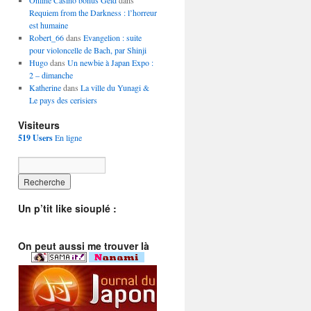
Online Casino bonus Geld
dans
Requiem from the Darkness : l’horreur
est humaine
Robert_66
dans
Evangelion : suite
pour violoncelle de Bach, par Shinji
Hugo
dans
Un newbie à Japan Expo :
2 – dimanche
Katherine
dans
La ville du Yunagi &
Le pays des cerisiers
Visiteurs
519 Users
En ligne
Un p’tit like siouplé :
On peut aussi me trouver là