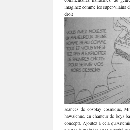
imaginez comme les super-vilains do
dro
séances de cosplay cosmique, Min
hawaïenne, en chanteur de boys ban
concept). Ajoutez à cela qu’Artémis
n’a pas la moindre once autorité sur 