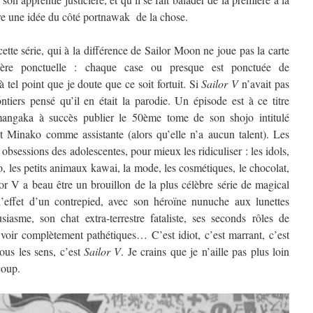
tre une idée du côté portnawak de la chose.
cette série, qui à la différence de Sailor Moon ne joue pas la carte
ère ponctuelle : chaque case ou presque est ponctuée de
à tel point que je doute que ce soit fortuit. Si
Sailor V
n’avait pas
ontiers pensé qu’il en était la parodie. Un épisode est à ce titre
 mangaka à succès publier le 50ème tome de son shojo intitulé
Minako comme assistante (alors qu’elle n’a aucun talent). Les
obsessions des adolescentes, pour mieux les ridiculiser : les idols,
o, les petits animaux kawai, la mode, les cosmétiques, le chocolat,
or V a beau être un brouillon de la plus célèbre série de magical
t l’effet d’un contrepied, avec son héroïne nunuche aux lunettes
asme, son chat extra-terrestre fataliste, ses seconds rôles de
 voir complètement pathétiques… C’est idiot, c’est marrant, c’est
ous les sens, c’est
Sailor V
. Je crains que je n’aille pas plus loin
coup.