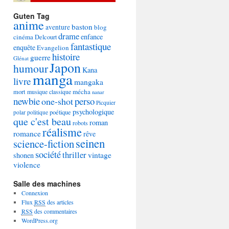
Guten Tag
anime
baston
aventure
blog
drame
enfance
cinéma
Delcourt
fantastique
enquête
Evangelion
histoire
guerre
Glénat
Japon
humour
Kana
manga
livre
mangaka
mécha
mort
musique classique
nanar
newbie
perso
one-shot
Picquier
psychologique
poétique
polar
politique
que c'est beau
roman
robots
réalisme
romance
rêve
seinen
science-fiction
société
thriller
vintage
shonen
violence
Salle des machines
Connexion
Flux
RSS
des articles
RSS
des commentaires
WordPress.org