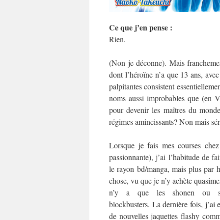
Ce que j’en pense :
Rien.
(Non je déconne). Mais franchement
dont l’héroïne n’a que 13 ans, avec 
palpitantes consistent essentielle
noms aussi improbables que (en 
pour devenir les maîtres du monde
régimes amincissants? Non mais sér
Lorsque je fais mes courses chez
passionnante), j’ai l’habitude de fa
le rayon bd/manga, mais plus par h
chose, vu que je n’y achète quasiment
n’y a que les shonen ou sh
blockbusters. La dernière fois, j’ai e
de nouvelles jaquettes flashy comm