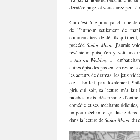
dernière page, et vous aurez peut-ê
Car c’est là le principal charme de 
de l’humour seulement de mani
commentaires, de détails qui tuent, 
précédé
Sa
ilor Moon
, j’aurais vol
révélateur, puisqu’on y voit une
«
Aurora Wedding
» , embauchant 
autres épisodes passent en revue les 
les acteurs de dramas, les jeux vidé
etc… En fait, paradoxalement, Sail
girls qui soit, sa lecture m’a fai
moches mais désarmante d’enthousi
comédie et ses méchants ridicules,
un peu méchant et ça flashe dans t
dans la lecture de
Sailor Moon
, du 