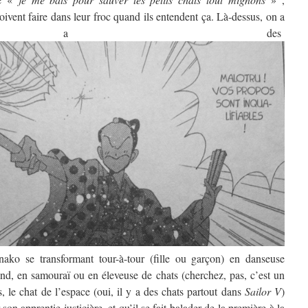
ivent faire dans leur froc quand ils entendent ça. Là-dessus, on a
it a des
ako se transformant tour-à-tour (fille ou garçon) en danseuse
d, en samouraï ou en éleveuse de chats (cherchez, pas, c’est un
, le chat de l’espace (oui, il y a des chats partout dans
Sailor V
)
son apprentie justicière, et qu’il se fait balader de la première à la