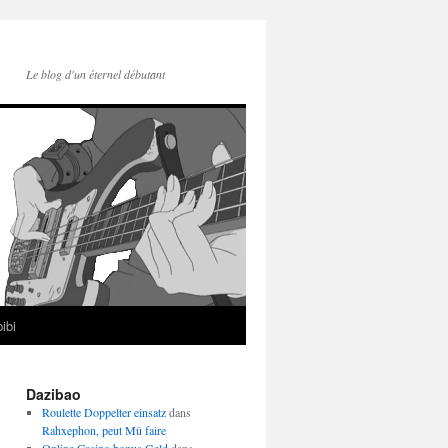
Le blog d'un éternel débutant
ibi
Dazibao
Roulette Doppelter einsatz
dans
Rahxephon, peut Mû faire