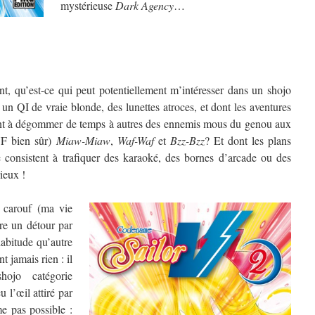
mystérieuse
Dark Agency
…
, qu’est-ce qui peut potentiellement m’intéresser dans un shojo
un QI de vraie blonde, des lunettes atroces, et dont les aventures
ment à dégommer de temps à autres des ennemis mous du genou aux
VF bien sûr)
Miaw-Miaw
,
Waf-Waf
et
Bzz-Bzz
? Et dont les plans
 consistent à trafiquer des karaoké, des bornes d’arcade ou des
ieux !
 carouf (ma vie
ire un détour par
abitude qu’autre
 jamais rien : il
ojo catégorie
u l’œil attiré par
e pas possible :