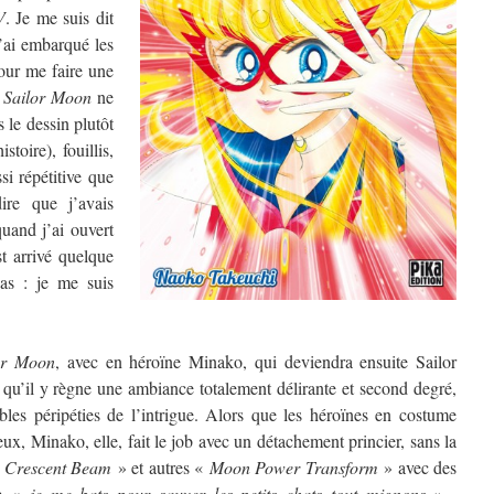
V
. Je me suis dit
 j’ai embarqué les
our me faire une
e
Sailor Moon
ne
 le dessin plutôt
toire), fouillis,
ssi répétitive que
ire que j’avais
uand j’ai ouvert
est arrivé quelque
as : je me suis
or Moon
, avec en héroïne Minako, qui deviendra ensuite Sailor
 qu’il y règne une ambiance totalement délirante et second degré,
les péripéties de l’intrigue. Alors que les héroïnes en costume
ux, Minako, elle, fait le job avec un détachement princier, sans la
«
Crescent Beam
» et autres «
Moon Power Transform
» avec des
re «
je me bats pour sauver les petits chats tout mignons
» ,