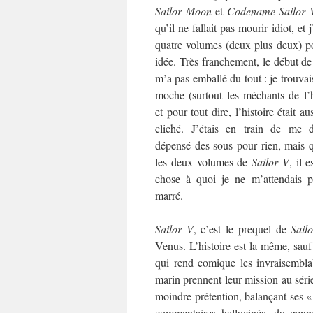
Sailor Moon
et
Codename Sailor 
qu’il ne fallait pas mourir idiot, et
quatre volumes (deux plus deux) p
idée. Très franchement, le début d
m’a pas emballé du tout : je trouvais
moche (surtout les méchants de l’his
et pour tout dire, l’histoire était au
cliché. J’étais en train de me d
dépensé des sous pour rien, mais q
les deux volumes de
Sailor V
, il 
chose à quoi je ne m’attendais p
marré.
Sailor V
, c’est le prequel de
Sail
Venus. L’histoire est la même, sauf
qui rend comique les invraisemblab
marin prennent leur mission au série
moindre prétention, balançant ses 
commentaires hallucinés, du gen