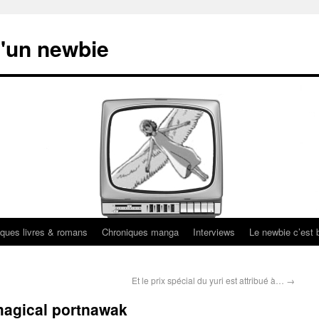
'un newbie
ques livres & romans
Chroniques manga
Interviews
Le newbie c’est b
Et le prix spécial du yuri est attribué à…
→
magical portnawak