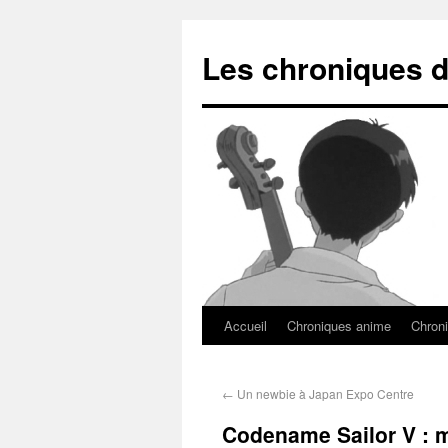
Les chroniques d
Accueil
Chroniques anime
Chroni
←
Un newbie à Japan Expo Centre
Codename Sailor V : 