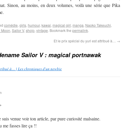
rmat. Sinon, au moins, en deux volumes, voilà une série que Pika
me.
ged
comédie
,
girls
,
humour
,
kawai
,
magical girl
,
manga
,
Naoko Takeuchi
,
r Moon
,
Sailor V
,
shojo
,
vintage
. Bookmark the
permalink
.
Et le prix spécial du yuri est attribué à…
→
ename Sailor V : magical portnawak
attribué à… | Les chroniques d'un newbie
in
»
suis venue voir ton article, par pure curiosité malsaine.
 me fasses lire ça !!