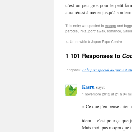
c’est un peu gros pour le petit fo
aura réussi à mener jusqu’à son ter
This entry was posted in
manga
and tag
parodie
,
Pika
,
portnawak
,
romance
,
Sailo
←
Un newbie à Japan Expo Centre
1 101 Responses to
Cod
Pingback:
Et le prix spécial du yuri est 
Kaeru
says:
1 novembre 2012 at 21 h 04 m
« Ce que j’en pense : rien 
idem… c’est pour ça que je 
Mais moi, pas moyen que tu