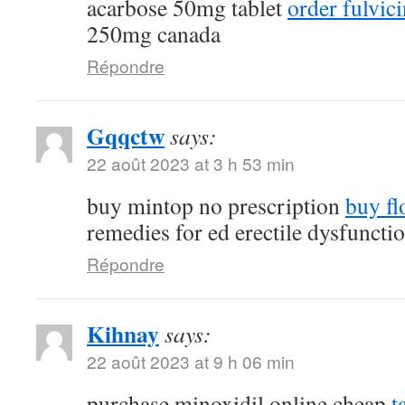
acarbose 50mg tablet
order fulvi
250mg canada
Répondre
Gqqctw
says:
22 août 2023 at 3 h 53 min
buy mintop no prescription
buy fl
remedies for ed erectile dysfuncti
Répondre
Kihnay
says:
22 août 2023 at 9 h 06 min
purchase minoxidil online cheap
t