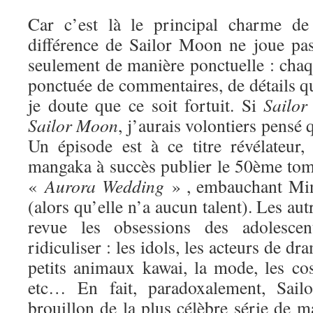
Car c’est là le principal charme de 
différence de Sailor Moon ne joue pa
seulement de manière ponctuelle : chaq
ponctuée de commentaires, de détails qui
je doute que ce soit fortuit. Si
Sailor
Sa
ilor Moon
, j’aurais volontiers pensé q
Un épisode est à ce titre révélateur
mangaka à succès publier le 50ème tome
«
Aurora Wedding
» , embauchant Min
(alors qu’elle n’a aucun talent). Les au
revue les obsessions des adolesce
ridiculiser : les idols, les acteurs de dr
petits animaux kawai, la mode, les cos
etc… En fait, paradoxalement, Sai
brouillon de la plus célèbre série de ma