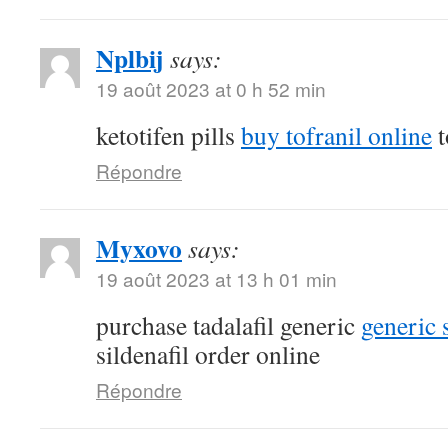
Nplbij
says:
19 août 2023 at 0 h 52 min
ketotifen pills
buy tofranil online
t
Répondre
Myxovo
says:
19 août 2023 at 13 h 01 min
purchase tadalafil generic
generic 
sildenafil order online
Répondre