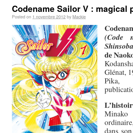
Codename Sailor V : magical 
Posted on
1 novembre 2012
by
Mackie
Codenam
(Code 
Shinsob
de Naok
Kodansha
Glénat, 1
Pika,
publicati
L’histoir
Minako 
ordinair
dans son 