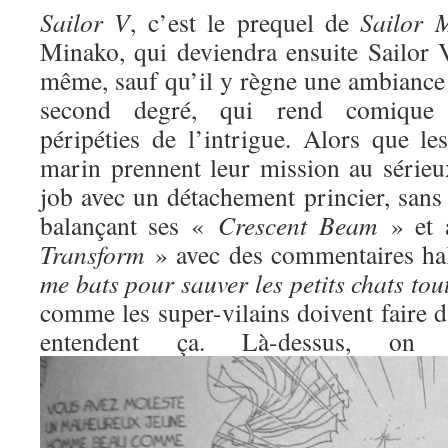
Sailor V
, c’est le prequel de
Sailor 
Minako, qui deviendra ensuite Sailor V
même, sauf qu’il y règne une ambiance 
second degré, qui rend comique l
péripéties de l’intrigue. Alors que l
marin prennent leur mission au sérieux
job avec un détachement princier, sans
balançant ses «
Crescent Beam
» et 
Transform
» avec des commentaires ha
me bats pour sauver les petits chats to
comme les super-vilains doivent faire d
entendent ça. Là-dessus, o