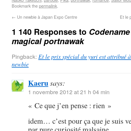
Bookmark the
permalink
.
←
Un newbie à Japan Expo Centre
Et le 
1 140 Responses to
Codename S
magical portnawak
Pingback:
Et le prix spécial du yuri est attribué
newbie
Kaeru
says:
1 novembre 2012 at 21 h 04 min
« Ce que j’en pense : rien »
idem… c’est pour ça que je suis ve
par pure curiosité malsaine.