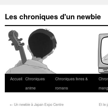
Les chroniques d'un newbie
Accueil
Chroniques
Chroniques livres &
Chro
anime
romans
man
←
Un newbie à Japan Expo Centre
Et le 