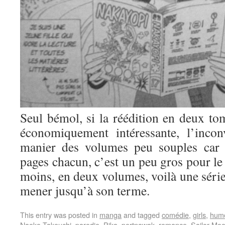
Seul bémol, si la réédition en deux tom
économiquement intéressante, l’incon
manier des volumes peu souples car 
pages chacun, c’est un peu gros pour le 
moins, en deux volumes, voilà une série
mener jusqu’à son terme.
This entry was posted in
manga
and tagged
comédie
,
girls
,
hum
Naoko Takeuchi
,
parodie
,
Pika
,
portnawak
,
romance
,
Sailor Mo