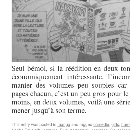
Seul bémol, si la réédition en deux tom
économiquement intéressante, l’incon
manier des volumes peu souples car 
pages chacun, c’est un peu gros pour le 
moins, en deux volumes, voilà une série
mener jusqu’à son terme.
This entry was posted in
manga
and tagged
comédie
,
girls
,
hum
Naoko Takeuchi
,
parodie
,
Pika
,
portnawak
,
romance
,
Sailor Mo