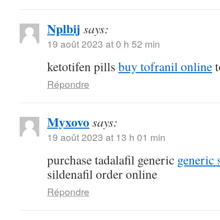
Nplbij
says:
19 août 2023 at 0 h 52 min
ketotifen pills
buy tofranil online
t
Répondre
Myxovo
says:
19 août 2023 at 13 h 01 min
purchase tadalafil generic
generic 
sildenafil order online
Répondre