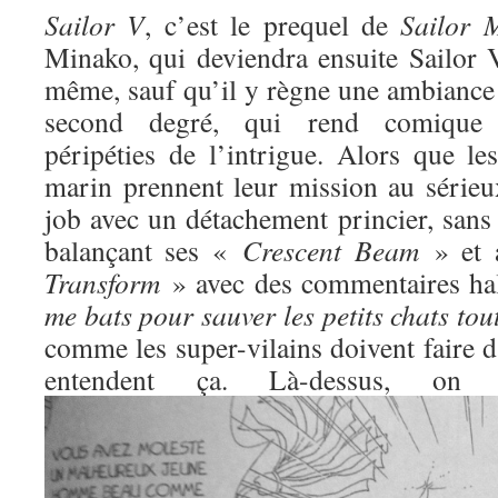
Sailor V
, c’est le prequel de
Sailor 
Minako, qui deviendra ensuite Sailor V
même, sauf qu’il y règne une ambiance 
second degré, qui rend comique l
péripéties de l’intrigue. Alors que l
marin prennent leur mission au sérieux
job avec un détachement princier, sans
balançant ses «
Crescent Beam
» et 
Transform
» avec des commentaires ha
me bats pour sauver les petits chats to
comme les super-vilains doivent faire d
entendent ça. Là-dessus, o