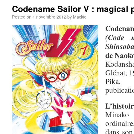
Codename Sailor V : magical 
Posted on
1 novembre 2012
by
Mackie
Codenam
(Code 
Shinsob
de Naok
Kodansha
Glénat, 1
Pika,
publicati
L’histoir
Minako 
ordinair
dans son 