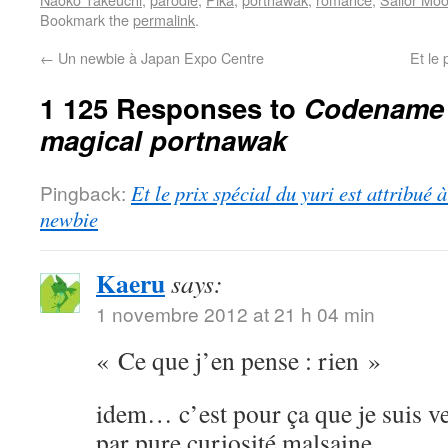
Bookmark the
permalink
.
←
Un newbie à Japan Expo Centre
Et le 
1 125 Responses to
Codename S
magical portnawak
Pingback:
Et le prix spécial du yuri est attribué
newbie
Kaeru
says:
1 novembre 2012 at 21 h 04 min
« Ce que j’en pense : rien »
idem… c’est pour ça que je suis ve
par pure curiosité malsaine.