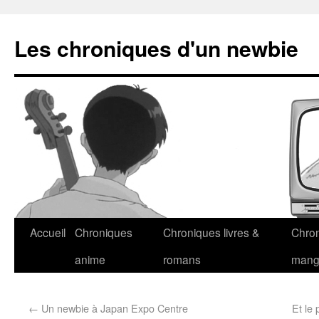
Les chroniques d'un newbie
Accueil
Chroniques
Chroniques livres &
Chro
anime
romans
man
←
Un newbie à Japan Expo Centre
Et le 