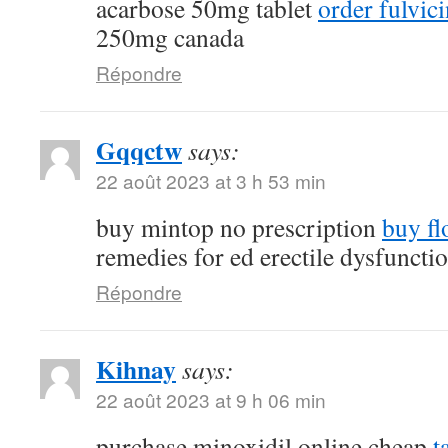
acarbose 50mg tablet
order fulvi
250mg canada
Répondre
Gqqctw
says:
22 août 2023 at 3 h 53 min
buy mintop no prescription
buy fl
remedies for ed erectile dysfuncti
Répondre
Kihnay
says:
22 août 2023 at 9 h 06 min
purchase minoxidil online cheap
t