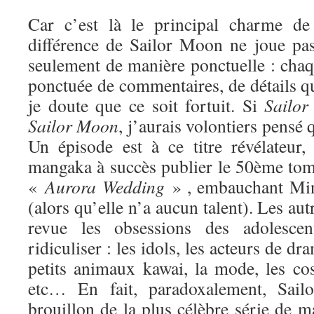
Car c’est là le principal charme de 
différence de Sailor Moon ne joue pa
seulement de manière ponctuelle : chaq
ponctuée de commentaires, de détails qui
je doute que ce soit fortuit. Si
Sailor
Sa
ilor Moon
, j’aurais volontiers pensé q
Un épisode est à ce titre révélateur
mangaka à succès publier le 50ème tome
«
Aurora Wedding
» , embauchant Min
(alors qu’elle n’a aucun talent). Les au
revue les obsessions des adolesce
ridiculiser : les idols, les acteurs de dr
petits animaux kawai, la mode, les cos
etc… En fait, paradoxalement, Sai
brouillon de la plus célèbre série de ma