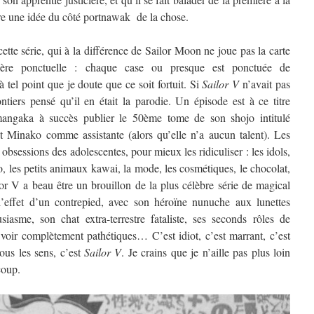
tre une idée du côté portnawak de la chose.
cette série, qui à la différence de Sailor Moon ne joue pas la carte
ère ponctuelle : chaque case ou presque est ponctuée de
à tel point que je doute que ce soit fortuit. Si
Sailor V
n’avait pas
ontiers pensé qu’il en était la parodie. Un épisode est à ce titre
 mangaka à succès publier le 50ème tome de son shojo intitulé
Minako comme assistante (alors qu’elle n’a aucun talent). Les
obsessions des adolescentes, pour mieux les ridiculiser : les idols,
o, les petits animaux kawai, la mode, les cosmétiques, le chocolat,
or V a beau être un brouillon de la plus célèbre série de magical
t l’effet d’un contrepied, avec son héroïne nunuche aux lunettes
asme, son chat extra-terrestre fataliste, ses seconds rôles de
 voir complètement pathétiques… C’est idiot, c’est marrant, c’est
ous les sens, c’est
Sailor V
. Je crains que je n’aille pas plus loin
coup.