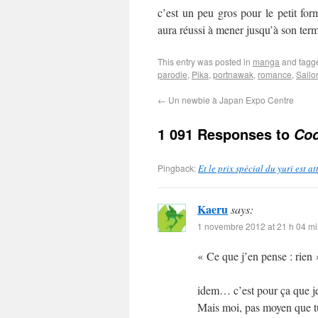
c’est un peu gros pour le petit fo
aura réussi à mener jusqu’à son ter
This entry was posted in
manga
and tag
parodie
,
Pika
,
portnawak
,
romance
,
Sailo
←
Un newbie à Japan Expo Centre
1 091 Responses to
Cod
Pingback:
Et le prix spécial du yuri est 
Kaeru
says:
1 novembre 2012 at 21 h 04 m
« Ce que j’en pense : rien 
idem… c’est pour ça que je 
Mais moi, pas moyen que tu