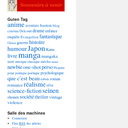
Guten Tag
anime
baston
aventure
blog
drame
enfance
cinéma
Delcourt
fantastique
enquête
Evangelion
histoire
guerre
Glénat
Japon
humour
Kana
manga
livre
mangaka
mécha
mort
musique classique
nanar
newbie
perso
one-shot
Picquier
psychologique
poétique
polar
politique
que c'est beau
roman
robots
réalisme
romance
rêve
seinen
science-fiction
société
thriller
vintage
shonen
violence
Salle des machines
Connexion
Flux
RSS
des articles