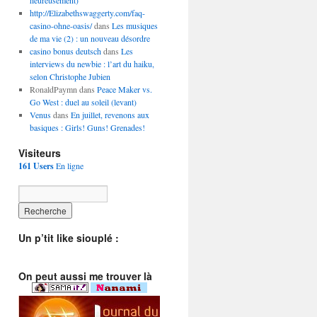
heureusement)
http://Elizabethswaggerty.com/faq-
casino-ohne-oasis/
dans
Les musiques
de ma vie (2) : un nouveau désordre
casino bonus deutsch
dans
Les
interviews du newbie : l’art du haiku,
selon Christophe Jubien
RonaldPaymn dans
Peace Maker vs.
Go West : duel au soleil (levant)
Venus
dans
En juillet, revenons aux
basiques : Girls! Guns! Grenades!
Visiteurs
161 Users
En ligne
Un p’tit like siouplé :
On peut aussi me trouver là