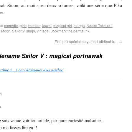
rmat. Sinon, au moins, en deux volumes, voilà une série que Pika
me.
ged
comédie
,
girls
,
humour
,
kawai
,
magical girl
,
manga
,
Naoko Takeuchi
,
r Moon
,
Sailor V
,
shojo
,
vintage
. Bookmark the
permalink
.
Et le prix spécial du yuri est attribué à…
→
ename Sailor V : magical portnawak
attribué à… | Les chroniques d'un newbie
in
»
suis venue voir ton article, par pure curiosité malsaine.
 me fasses lire ça !!