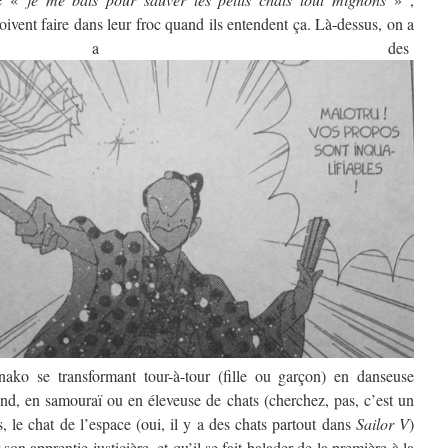
ivent faire dans leur froc quand ils entendent ça. Là-dessus, on a
it a des
ako se transformant tour-à-tour (fille ou garçon) en danseuse
d, en samouraï ou en éleveuse de chats (cherchez, pas, c’est un
, le chat de l’espace (oui, il y a des chats partout dans
Sailor V
)
son apprentie justicière, et qu’il se fait balader de la première à la