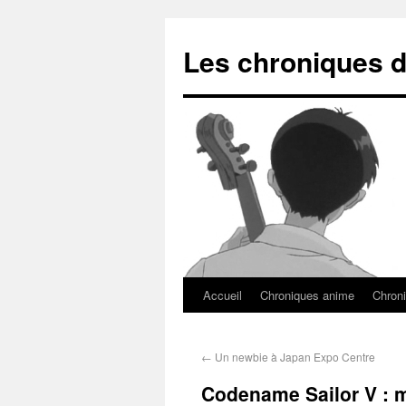
Les chroniques d
Accueil
Chroniques anime
Chroni
←
Un newbie à Japan Expo Centre
Codename Sailor V : 