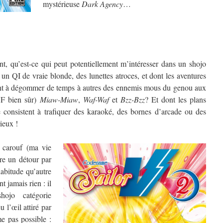
mystérieuse
Dark Agency
…
, qu’est-ce qui peut potentiellement m’intéresser dans un shojo
un QI de vraie blonde, des lunettes atroces, et dont les aventures
ment à dégommer de temps à autres des ennemis mous du genou aux
VF bien sûr)
Miaw-Miaw
,
Waf-Waf
et
Bzz-Bzz
? Et dont les plans
 consistent à trafiquer des karaoké, des bornes d’arcade ou des
ieux !
 carouf (ma vie
ire un détour par
abitude qu’autre
 jamais rien : il
ojo catégorie
u l’œil attiré par
e pas possible :