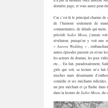
dernière page, et vous aurez peut-ê
Car c’est là le principal charme de 
de l’humour seulement de mani
commentaires, de détails qui tuent, 
précédé
Sa
ilor Moon
, j’aurais vol
révélateur, puisqu’on y voit une
«
Aurora Wedding
» , embauchant 
autres épisodes passent en revue les 
les acteurs de dramas, les jeux vidé
etc… En fait, paradoxalement, Sail
girls qui soit, sa lecture m’a fai
moches mais désarmante d’enthousi
comédie et ses méchants ridicules,
un peu méchant et ça flashe dans t
dans la lecture de
Sailor Moon
, du 