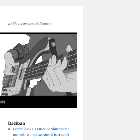
Le blog d'un éternel débutant
ibi
Dazibao
Gerard
dans
La Fusée de Shitamachi :
ma petite entreprise connaît la crise (et