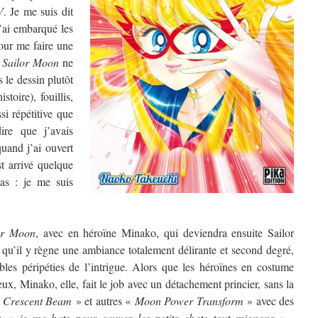
V
. Je me suis dit
 j’ai embarqué les
our me faire une
e
Sailor Moon
ne
 le dessin plutôt
toire), fouillis,
ssi répétitive que
ire que j’avais
uand j’ai ouvert
est arrivé quelque
as : je me suis
or Moon
, avec en héroïne Minako, qui deviendra ensuite Sailor
 qu’il y règne une ambiance totalement délirante et second degré,
les péripéties de l’intrigue. Alors que les héroïnes en costume
ux, Minako, elle, fait le job avec un détachement princier, sans la
«
Crescent Beam
» et autres «
Moon Power Transform
» avec des
re «
je me bats pour sauver les petits chats tout mignons
» ,