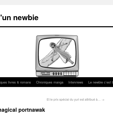
'un newbie
ques livres & romans
Chroniques manga
Interviews
Le newbie c’est b
Et le prix spécial du yuri est attribué à…
→
magical portnawak