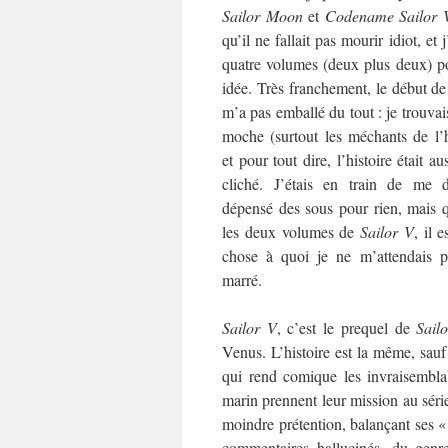
Sailor Moon
et
Codename Sailor 
qu’il ne fallait pas mourir idiot, et
quatre volumes (deux plus deux) p
idée. Très franchement, le début d
m’a pas emballé du tout : je trouvais
moche (surtout les méchants de l’his
et pour tout dire, l’histoire était au
cliché. J’étais en train de me d
dépensé des sous pour rien, mais q
les deux volumes de
Sailor V
, il 
chose à quoi je ne m’attendais p
marré.
Sailor V
, c’est le prequel de
Sail
Venus. L’histoire est la même, sauf
qui rend comique les invraisemblab
marin prennent leur mission au série
moindre prétention, balançant ses 
commentaires hallucinés, du gen