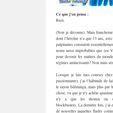
Ce que j’en pense :
Rien.
(Non je déconne). Mais franchement
dont l’héroïne n’a que 13 ans, avec 
palpitantes consistent essentielle
noms aussi improbables que (en 
pour devenir les maîtres du monde
régimes amincissants? Non mais sér
Lorsque je fais mes courses chez
passionnante), j’ai l’habitude de fa
le rayon bd/manga, mais plus par h
chose, vu que je n’y achète quasiment
n’y a que les shonen ou sh
blockbusters. La dernière fois, j’ai e
de nouvelles jaquettes flashy comm