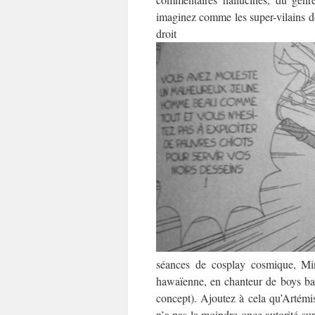
imaginez comme les super-vilains do
dro
séances de cosplay cosmique, Min
hawaïenne, en chanteur de boys ban
concept). Ajoutez à cela qu’Artémis
n’a pas la moindre once autorité sur 