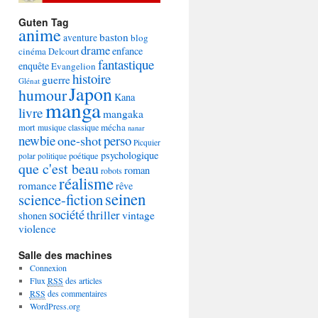
Guten Tag
anime
baston
aventure
blog
drame
enfance
cinéma
Delcourt
fantastique
enquête
Evangelion
histoire
guerre
Glénat
Japon
humour
Kana
manga
livre
mangaka
mécha
mort
musique classique
nanar
newbie
perso
one-shot
Picquier
psychologique
poétique
polar
politique
que c'est beau
roman
robots
réalisme
romance
rêve
seinen
science-fiction
société
thriller
vintage
shonen
violence
Salle des machines
Connexion
Flux
RSS
des articles
RSS
des commentaires
WordPress.org