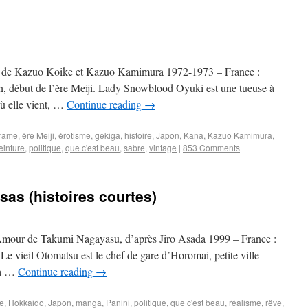
 de Kazuo Koike et Kazuo Kamimura 1972-1973 – France :
n, début de l’ère Meiji. Lady Snowblood Oyuki est une tueuse à
où elle vient, …
Continue reading
→
rame
,
ère Meiji
,
érotisme
,
gekiga
,
histoire
,
Japon
,
Kana
,
Kazuo Kamimura
,
einture
,
politique
,
que c'est beau
,
sabre
,
vintage
|
853 Comments
sas (histoires courtes)
’Amour de Takumi Nagayasu, d’après Jiro Asada 1999 – France :
 vieil Otomatsu est le chef de gare d’Horomai, petite ville
sa …
Continue reading
→
e
,
Hokkaido
,
Japon
,
manga
,
Panini
,
politique
,
que c'est beau
,
réalisme
,
rêve
,