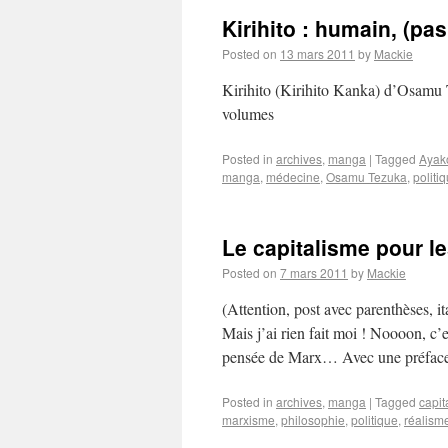
Kirihito : humain, (pa
Posted on
13 mars 2011
by
Mackie
Kirihito (Kirihito Kanka) d’Osam
volumes
Posted in
archives
,
manga
|
Tagged
Ayak
manga
,
médecine
,
Osamu Tezuka
,
politi
Le capitalisme pour l
Posted on
7 mars 2011
by
Mackie
(Attention, post avec parenthèses, it
Mais j’ai rien fait moi ! Noooon, c
pensée de Marx… Avec une préfac
Posted in
archives
,
manga
|
Tagged
capit
marxisme
,
philosophie
,
politique
,
réalism