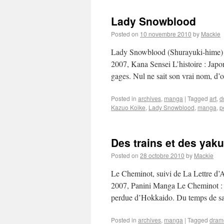
Lady Snowblood
Posted on
10 novembre 2010
by
Mackie
Lady Snowblood (Shurayuki-hime)
2007, Kana Sensei L’histoire : Japo
gages. Nul ne sait son vrai nom, d’
Posted in
archives
,
manga
|
Tagged
art
,
d
Kazuo Koike
,
Lady Snowblood
,
manga
,
p
Des trains et des yaku
Posted on
28 octobre 2010
by
Mackie
Le Cheminot, suivi de La Lettre d
2007, Panini Manga Le Cheminot : Le
perdue d’Hokkaido. Du temps de 
Posted in
archives
,
manga
|
Tagged
dram