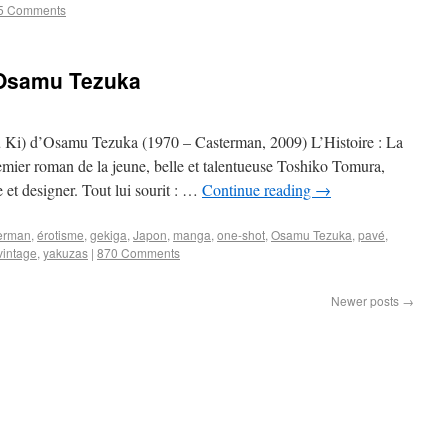
5 Comments
’Osamu Tezuka
Ki) d’Osamu Tezuka (1970 – Casterman, 2009) L’Histoire : La
remier roman de la jeune, belle et talentueuse Toshiko Tomura,
t designer. Tout lui sourit : …
Continue reading
→
erman
,
érotisme
,
gekiga
,
Japon
,
manga
,
one-shot
,
Osamu Tezuka
,
pavé
,
vintage
,
yakuzas
|
870 Comments
Newer posts
→