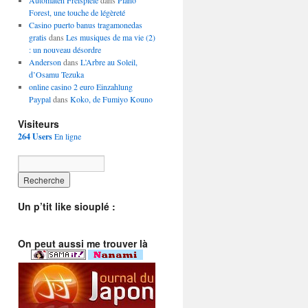
Automaten Freispiele
dans
Piano
Forest, une touche de légèreté
Casino puerto banus tragamonedas
gratis
dans
Les musiques de ma vie (2)
: un nouveau désordre
Anderson
dans
L’Arbre au Soleil,
d’Osamu Tezuka
online casino 2 euro Einzahlung
Paypal
dans
Koko, de Fumiyo Kouno
Visiteurs
264 Users
En ligne
Un p’tit like siouplé :
On peut aussi me trouver là