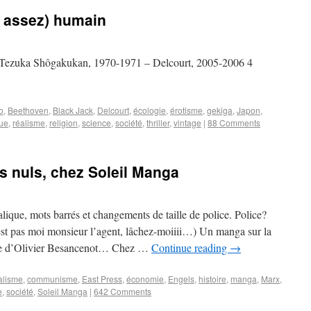
s assez) humain
u Tezuka Shôgakukan, 1970-1971 – Delcourt, 2005-2006 4
o
,
Beethoven
,
Black Jack
,
Delcourt
,
écologie
,
érotisme
,
gekiga
,
Japon
,
que
,
réalisme
,
religion
,
science
,
société
,
thriller
,
vintage
|
88 Comments
es nuls, chez Soleil Manga
alique, mots barrés et changements de taille de police. Police?
’est pas moi monsieur l’agent, lâchez-moiiii…) Un manga sur la
e d’Olivier Besancenot… Chez …
Continue reading
→
alisme
,
communisme
,
East Press
,
économie
,
Engels
,
histoire
,
manga
,
Marx
,
e
,
société
,
Soleil Manga
|
642 Comments