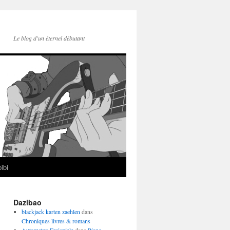
Le blog d'un éternel débutant
ibi
Dazibao
blackjack karten zaehlen
dans
Chroniques livres & romans