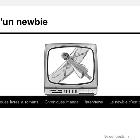
'un newbie
ques livres & romans
Chroniques manga
Interviews
Le newbie c’est b
Newer posts
→