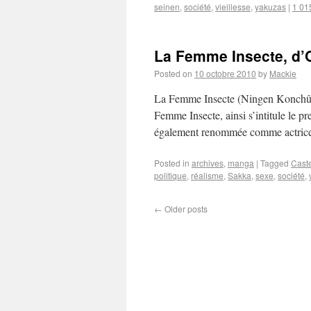
seinen
,
société
,
vieillesse
,
yakuzas
|
1 01
La Femme Insecte, d
Posted on
10 octobre 2010
by
Mackie
La Femme Insecte (Ningen Konchû 
Femme Insecte, ainsi s’intitule le p
également renommée comme actrice e
Posted in
archives
,
manga
|
Tagged
Cast
politique
,
réalisme
,
Sakka
,
sexe
,
société
,
←
Older posts