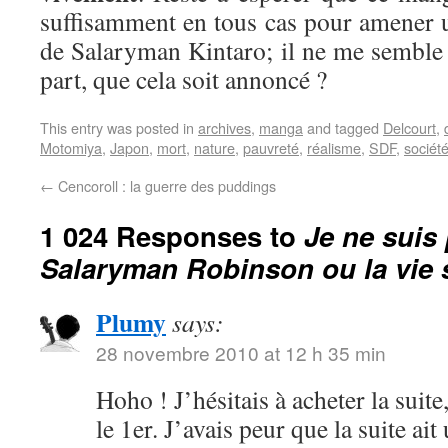
suffisamment en tous cas pour amener 
de Salaryman Kintaro; il ne me semble 
part, que cela soit annoncé ?
This entry was posted in
archives
,
manga
and tagged
Delcourt
,
Motomiya
,
Japon
,
mort
,
nature
,
pauvreté
,
réalisme
,
SDF
,
sociét
←
Cencoroll : la guerre des puddings
1 024 Responses to
Je ne suis 
Salaryman Robinson ou la vie
Plumy
says:
28 novembre 2010 at 12 h 35 min
Hoho ! J’hésitais à acheter la suit
le 1er. J’avais peur que la suite ait