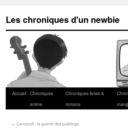
Les chroniques d'un newbie
Accueil
Chroniques
Chroniques livres &
Chro
anime
romans
man
←
Cencoroll : la guerre des puddings