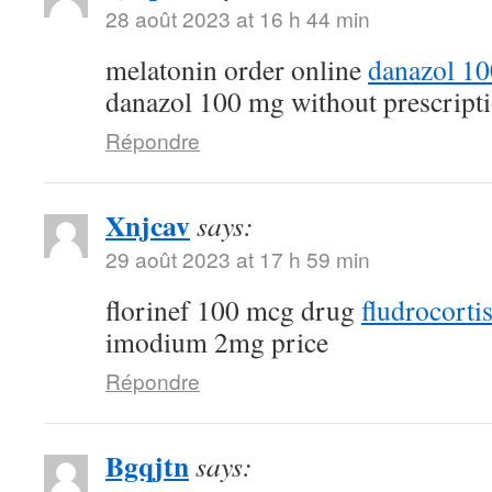
28 août 2023 at 16 h 44 min
melatonin order online
danazol 1
danazol 100 mg without prescript
Répondre
Xnjcav
says:
29 août 2023 at 17 h 59 min
florinef 100 mcg drug
fludrocorti
imodium 2mg price
Répondre
Bgqjtn
says: