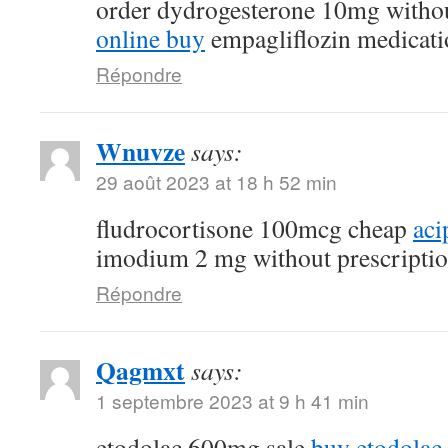
order dydrogesterone 10mg withou
online buy
empagliflozin medicati
Répondre
Wnuvze
says:
29 août 2023 at 18 h 52 min
fludrocortisone 100mcg cheap
aci
imodium 2 mg without prescripti
Répondre
Qagmxt
says:
1 septembre 2023 at 9 h 41 min
etodolac 600mg sale
buy etodolac