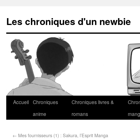
Les chroniques d'un newbie
Accueil
Chroniques
Chroniques livres &
Chro
anime
romans
man
←
Mes fournisseurs (1) : Sakura, l’Esprit Manga