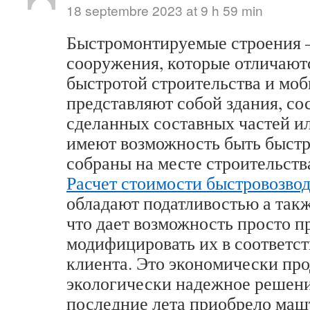
18 septembre 2023 at 9 h 59 min
Быстромонтируемые строения –
сооружения, которые отличают
быстротой строительства и мо
представляют собой здания, со
сделанных составных частей ил
имеют возможность быть быст
собраны на месте строительств
Расчет стоимости быстровозво
обладают податливостью а так
что дает возможность просто п
модифицировать их в соответст
клиента. Это экономически про
экологически надежное решени
последние лета приобрело маш