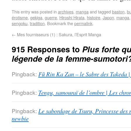
This entry was posted in
archives
,
manga
and tagged
baston
,
b
érotisme
,
gekiga
,
guerre
,
Hiroshi Hirata
,
histoire
,
Japon
,
manga
sengoku
,
tradition
. Bookmark the
permalink
.
←
Mes fournisseurs (1) : Sakura, l’Esprit Manga
915 Responses to
Plus forte qu
légende de la femme-sumotori
Pingback:
Fû Rin Ka Zan – le Sabre des Takeda |
Pingback:
Tengu, samouraï de l’ombre | Les chro
Pingback:
Le sabordage de Tsuru, Princesse des 
newbie