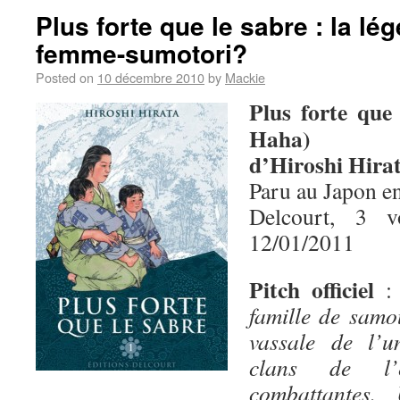
Plus forte que le sabre : la lé
femme-sumotori?
Posted on
10 décembre 2010
by
Mackie
Plus forte que
Haha)
d’Hiroshi Hira
Paru au Japon e
Delcourt, 3 
12/01/2011
Pitch officiel
famille de samo
vassale de l’u
clans de l’
combattantes.