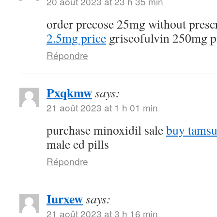
20 août 2023 at 23 h 35 min
order precose 25mg without presc
2.5mg price
griseofulvin 250mg pi
Répondre
Pxqkmw
says:
21 août 2023 at 1 h 01 min
purchase minoxidil sale
buy tamsu
male ed pills
Répondre
Iurxew
says:
21 août 2023 at 3 h 16 min