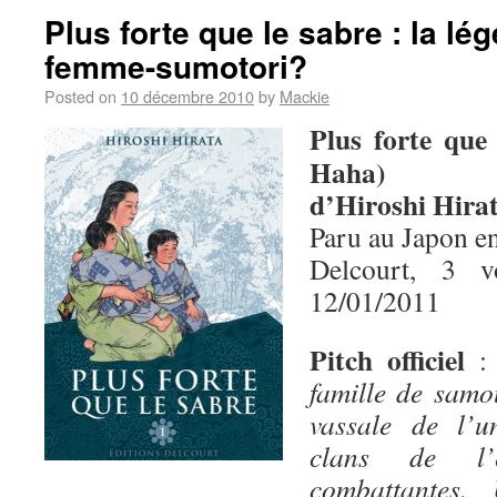
Plus forte que le sabre : la lé
femme-sumotori?
Posted on
10 décembre 2010
by
Mackie
Plus forte que
Haha)
d’Hiroshi Hira
Paru au Japon e
Delcourt, 3 
12/01/2011
Pitch officiel
famille de samo
vassale de l’u
clans de l’
combattantes.