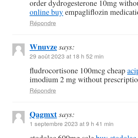
order dydrogesterone 10mg withou
online buy
empagliflozin medicati
Répondre
Wnuvze
says:
29 août 2023 at 18 h 52 min
fludrocortisone 100mcg cheap
aci
imodium 2 mg without prescripti
Répondre
Qagmxt
says:
1 septembre 2023 at 9 h 41 min
etodolac 600mg sale
buy etodolac