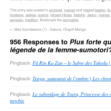
This entry was posted in
archives
,
manga
and tagged
baston
,
b
érotisme
,
gekiga
,
guerre
,
Hiroshi Hirata
,
histoire
,
Japon
,
manga
sengoku
,
tradition
. Bookmark the
permalink
.
←
Mes fournisseurs (1) : Sakura, l’Esprit Manga
956 Responses to
Plus forte qu
légende de la femme-sumotori
Pingback:
Fû Rin Ka Zan – le Sabre des Takeda |
Pingback:
Tengu, samouraï de l’ombre | Les chro
Pingback:
Le sabordage de Tsuru, Princesse des 
newbie