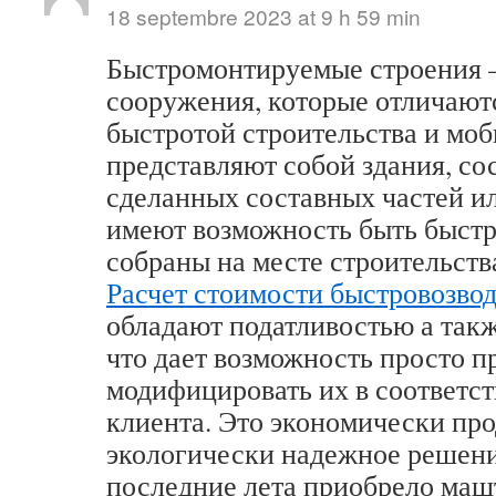
18 septembre 2023 at 9 h 59 min
Быстромонтируемые строения –
сооружения, которые отличают
быстротой строительства и мо
представляют собой здания, со
сделанных составных частей ил
имеют возможность быть быст
собраны на месте строительств
Расчет стоимости быстровозво
обладают податливостью а так
что дает возможность просто п
модифицировать их в соответст
клиента. Это экономически про
экологически надежное решени
последние лета приобрело маш