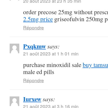
20 août 2023 at 23 h 35 min
order precose 25mg without presc
2.5mg price
griseofulvin 250mg pi
Répondre
Pxqkmw
says:
21 août 2023 at 1 h 01 min
purchase minoxidil sale
buy tamsu
male ed pills
Répondre
Iurxew
says:
21 août 2023 at 3 h 16 min