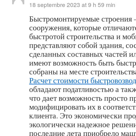
18 septembre 2023 at 9 h 59 min
Быстромонтируемые строения –
сооружения, которые отличают
быстротой строительства и мо
представляют собой здания, со
сделанных составных частей ил
имеют возможность быть быст
собраны на месте строительств
Расчет стоимости быстровозво
обладают податливостью а так
что дает возможность просто п
модифицировать их в соответст
клиента. Это экономически про
экологически надежное решени
последние лета приобрело маш