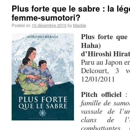
Plus forte que le sabre : la lé
femme-sumotori?
Posted on
10 décembre 2010
by
Mackie
Plus forte que
Haha)
d’Hiroshi Hira
Paru au Japon e
Delcourt, 3 
12/01/2011
Pitch officiel
famille de samo
vassale de l’u
clans de l’
combattantes.