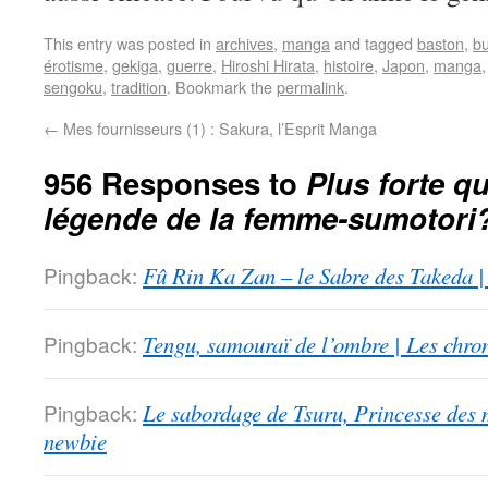
This entry was posted in
archives
,
manga
and tagged
baston
,
b
érotisme
,
gekiga
,
guerre
,
Hiroshi Hirata
,
histoire
,
Japon
,
manga
sengoku
,
tradition
. Bookmark the
permalink
.
←
Mes fournisseurs (1) : Sakura, l’Esprit Manga
956 Responses to
Plus forte qu
légende de la femme-sumotori
Pingback:
Fû Rin Ka Zan – le Sabre des Takeda |
Pingback:
Tengu, samouraï de l’ombre | Les chro
Pingback:
Le sabordage de Tsuru, Princesse des 
newbie