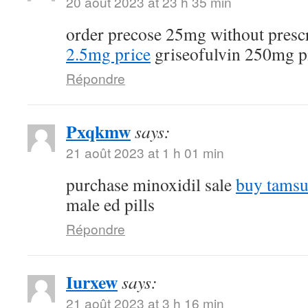
20 août 2023 at 23 h 35 min
order precose 25mg without presc
2.5mg price
griseofulvin 250mg pi
Répondre
Pxqkmw
says:
21 août 2023 at 1 h 01 min
purchase minoxidil sale
buy tamsu
male ed pills
Répondre
Iurxew
says:
21 août 2023 at 3 h 16 min