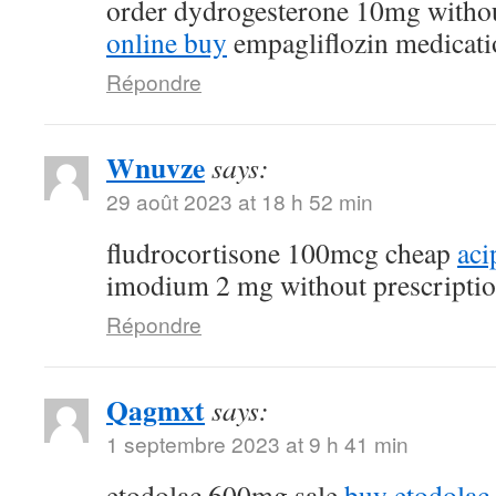
order dydrogesterone 10mg withou
online buy
empagliflozin medicati
Répondre
Wnuvze
says:
29 août 2023 at 18 h 52 min
fludrocortisone 100mcg cheap
aci
imodium 2 mg without prescripti
Répondre
Qagmxt
says:
1 septembre 2023 at 9 h 41 min
etodolac 600mg sale
buy etodolac