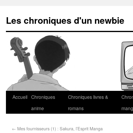
Les chroniques d'un newbie
Accueil
Chroniques
Chroniques livres &
Chro
anime
romans
man
←
Mes fournisseurs (1) : Sakura, l’Esprit Manga