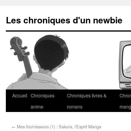
Les chroniques d'un newbie
Accueil
Chroniques
Chroniques livres &
Chro
anime
romans
man
←
Mes fournisseurs (1) : Sakura, l’Esprit Manga