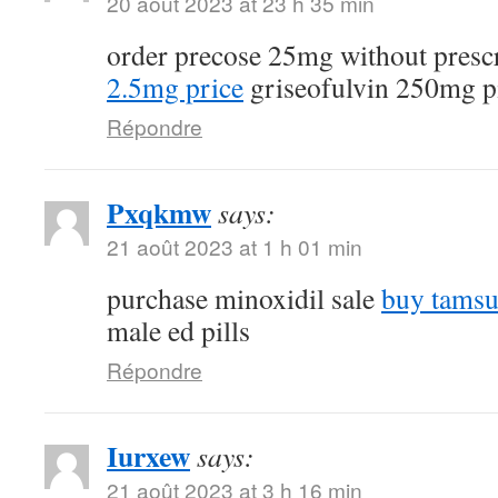
20 août 2023 at 23 h 35 min
order precose 25mg without presc
2.5mg price
griseofulvin 250mg pi
Répondre
Pxqkmw
says:
21 août 2023 at 1 h 01 min
purchase minoxidil sale
buy tamsu
male ed pills
Répondre
Iurxew
says:
21 août 2023 at 3 h 16 min