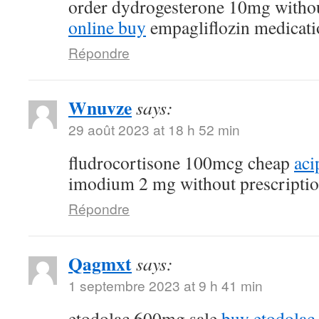
order dydrogesterone 10mg withou
online buy
empagliflozin medicati
Répondre
Wnuvze
says:
29 août 2023 at 18 h 52 min
fludrocortisone 100mcg cheap
aci
imodium 2 mg without prescripti
Répondre
Qagmxt
says:
1 septembre 2023 at 9 h 41 min
etodolac 600mg sale
buy etodolac