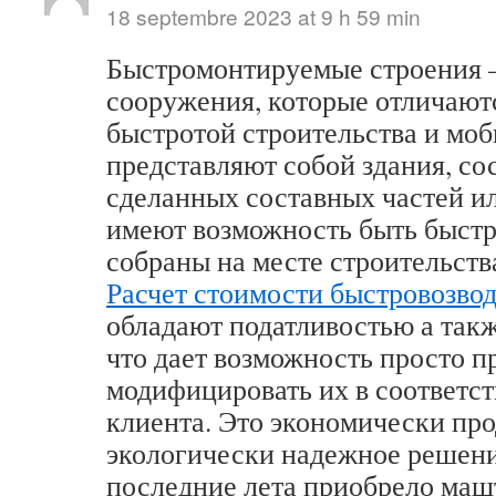
18 septembre 2023 at 9 h 59 min
Быстромонтируемые строения –
сооружения, которые отличают
быстротой строительства и мо
представляют собой здания, со
сделанных составных частей ил
имеют возможность быть быст
собраны на месте строительств
Расчет стоимости быстровозво
обладают податливостью а так
что дает возможность просто п
модифицировать их в соответст
клиента. Это экономически про
экологически надежное решени
последние лета приобрело маш