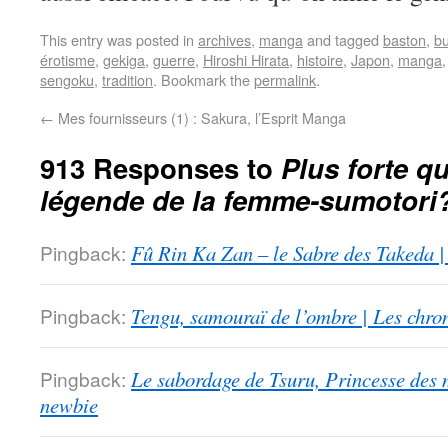
This entry was posted in
archives
,
manga
and tagged
baston
,
b
érotisme
,
gekiga
,
guerre
,
Hiroshi Hirata
,
histoire
,
Japon
,
manga
sengoku
,
tradition
. Bookmark the
permalink
.
←
Mes fournisseurs (1) : Sakura, l’Esprit Manga
913 Responses to
Plus forte qu
légende de la femme-sumotori
Pingback:
Fû Rin Ka Zan – le Sabre des Takeda |
Pingback:
Tengu, samouraï de l’ombre | Les chro
Pingback:
Le sabordage de Tsuru, Princesse des 
newbie