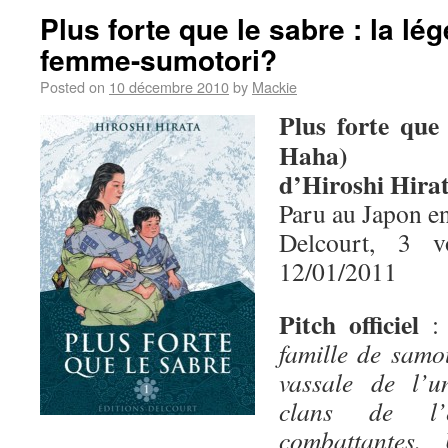
Plus forte que le sabre : la lé
femme-sumotori?
Posted on
10 décembre 2010
by
Mackie
Plus forte que
Haha)
d’Hiroshi Hira
Paru au Japon e
Delcourt, 3 
12/01/2011
Pitch officiel
famille de samo
vassale de l’u
clans de l’
combattantes.