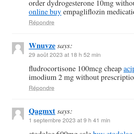
order dydrogesterone 10mg withou
online buy
empagliflozin medicati
Répondre
Wnuvze
says:
29 août 2023 at 18 h 52 min
fludrocortisone 100mcg cheap
aci
imodium 2 mg without prescripti
Répondre
Qagmxt
says:
1 septembre 2023 at 9 h 41 min
etodolac 600mg sale
buy etodolac