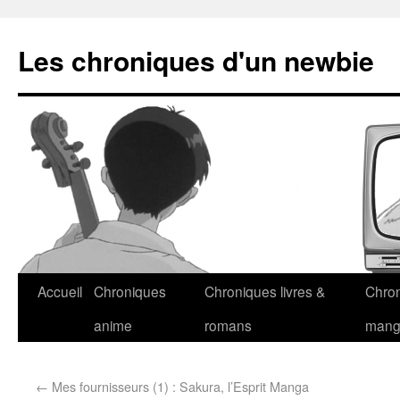
Les chroniques d'un newbie
Accueil
Chroniques
Chroniques livres &
Chro
anime
romans
man
←
Mes fournisseurs (1) : Sakura, l’Esprit Manga