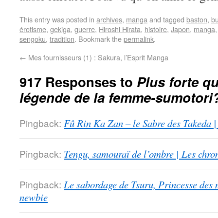
This entry was posted in
archives
,
manga
and tagged
baston
,
b
érotisme
,
gekiga
,
guerre
,
Hiroshi Hirata
,
histoire
,
Japon
,
manga
sengoku
,
tradition
. Bookmark the
permalink
.
←
Mes fournisseurs (1) : Sakura, l’Esprit Manga
917 Responses to
Plus forte qu
légende de la femme-sumotori
Pingback:
Fû Rin Ka Zan – le Sabre des Takeda |
Pingback:
Tengu, samouraï de l’ombre | Les chro
Pingback:
Le sabordage de Tsuru, Princesse des 
newbie