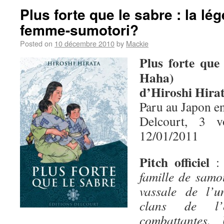
Plus forte que le sabre : la lé
femme-sumotori?
Posted on
10 décembre 2010
by
Mackie
Plus forte que
Haha)
d’Hiroshi Hira
Paru au Japon e
Delcourt, 3 
12/01/2011
Pitch officiel
famille de samo
vassale de l’u
clans de l’
combattantes.