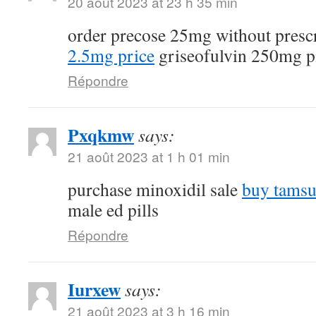
20 août 2023 at 23 h 35 min
order precose 25mg without presc
2.5mg price
griseofulvin 250mg pi
Répondre
Pxqkmw
says:
21 août 2023 at 1 h 01 min
purchase minoxidil sale
buy tamsu
male ed pills
Répondre
Iurxew
says:
21 août 2023 at 3 h 16 min