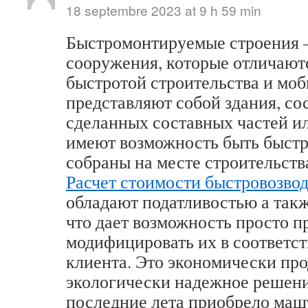
18 septembre 2023 at 9 h 59 min
Быстромонтируемые строения –
сооружения, которые отличают
быстротой строительства и мо
представляют собой здания, со
сделанных составных частей ил
имеют возможность быть быст
собраны на месте строительств
Расчет стоимости быстровозво
обладают податливостью а так
что дает возможность просто п
модифицировать их в соответст
клиента. Это экономически про
экологически надежное решени
последние лета приобрело маш