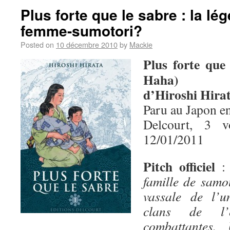
Plus forte que le sabre : la lé
femme-sumotori?
Posted on
10 décembre 2010
by
Mackie
Plus forte que
Haha)
d’Hiroshi Hira
Paru au Japon e
Delcourt, 3 
12/01/2011
Pitch officiel
famille de samo
vassale de l’u
clans de l’
combattantes.