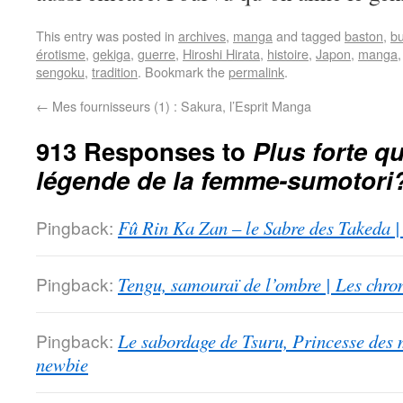
This entry was posted in
archives
,
manga
and tagged
baston
,
b
érotisme
,
gekiga
,
guerre
,
Hiroshi Hirata
,
histoire
,
Japon
,
manga
sengoku
,
tradition
. Bookmark the
permalink
.
←
Mes fournisseurs (1) : Sakura, l’Esprit Manga
913 Responses to
Plus forte qu
légende de la femme-sumotori
Pingback:
Fû Rin Ka Zan – le Sabre des Takeda |
Pingback:
Tengu, samouraï de l’ombre | Les chro
Pingback:
Le sabordage de Tsuru, Princesse des 
newbie