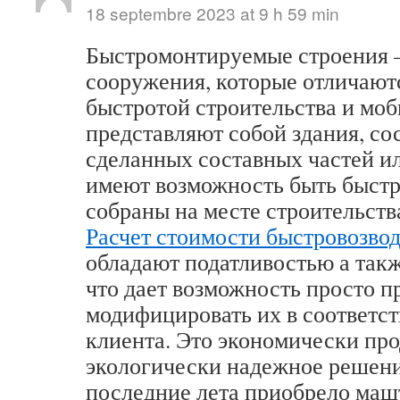
18 septembre 2023 at 9 h 59 min
Быстромонтируемые строения –
сооружения, которые отличают
быстротой строительства и мо
представляют собой здания, со
сделанных составных частей ил
имеют возможность быть быст
собраны на месте строительств
Расчет стоимости быстровозво
обладают податливостью а так
что дает возможность просто п
модифицировать их в соответст
клиента. Это экономически про
экологически надежное решени
последние лета приобрело маш