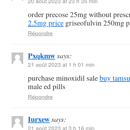
20 août 2023 at 23 h 35 min
order precose 25mg without presc
2.5mg price
griseofulvin 250mg pi
Répondre
Pxqkmw
says:
21 août 2023 at 1 h 01 min
purchase minoxidil sale
buy tamsu
male ed pills
Répondre
Iurxew
says:
21 août 2023 at 3 h 16 min