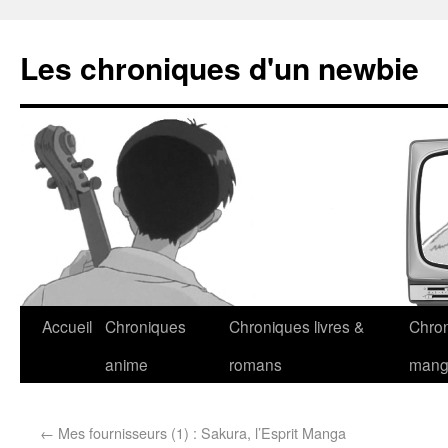
Les chroniques d'un newbie
Accueil
Chroniques
Chroniques livres &
Chro
anime
romans
man
←
Mes fournisseurs (1) : Sakura, l’Esprit Manga