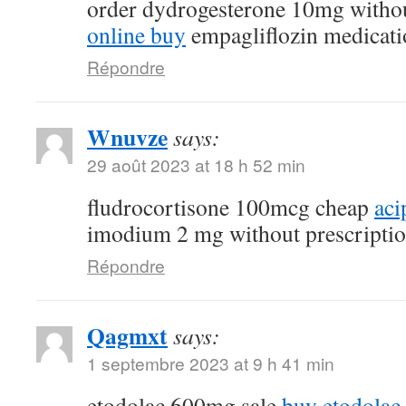
order dydrogesterone 10mg withou
online buy
empagliflozin medicati
Répondre
Wnuvze
says:
29 août 2023 at 18 h 52 min
fludrocortisone 100mcg cheap
aci
imodium 2 mg without prescripti
Répondre
Qagmxt
says:
1 septembre 2023 at 9 h 41 min
etodolac 600mg sale
buy etodolac