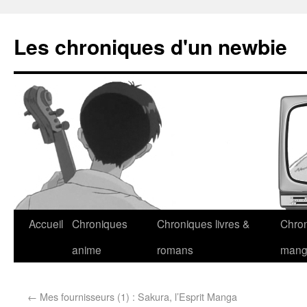
Les chroniques d'un newbie
Accueil
Chroniques
Chroniques livres &
Chro
anime
romans
man
←
Mes fournisseurs (1) : Sakura, l’Esprit Manga