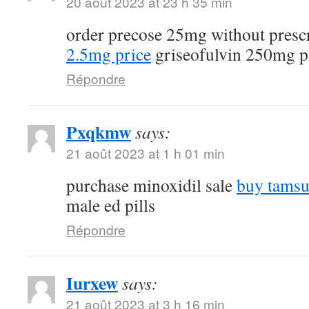
20 août 2023 at 23 h 35 min
order precose 25mg without presc
2.5mg price
griseofulvin 250mg pi
Répondre
Pxqkmw
says:
21 août 2023 at 1 h 01 min
purchase minoxidil sale
buy tamsu
male ed pills
Répondre
Iurxew
says:
21 août 2023 at 3 h 16 min