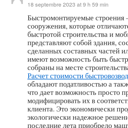
18 septembre 2023 at 9 h 59 min
Быстромонтируемые строения –
сооружения, которые отличают
быстротой строительства и мо
представляют собой здания, со
сделанных составных частей ил
имеют возможность быть быст
собраны на месте строительств
Расчет стоимости быстровозво
обладают податливостью а так
что дает возможность просто п
модифицировать их в соответст
клиента. Это экономически про
экологически надежное решени
последние лета приобрело маш