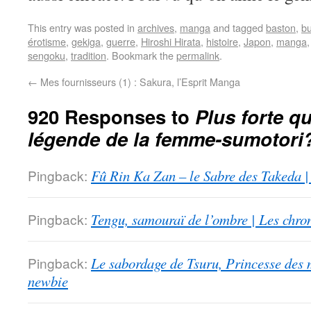
This entry was posted in
archives
,
manga
and tagged
baston
,
b
érotisme
,
gekiga
,
guerre
,
Hiroshi Hirata
,
histoire
,
Japon
,
manga
sengoku
,
tradition
. Bookmark the
permalink
.
←
Mes fournisseurs (1) : Sakura, l’Esprit Manga
920 Responses to
Plus forte qu
légende de la femme-sumotori
Pingback:
Fû Rin Ka Zan – le Sabre des Takeda |
Pingback:
Tengu, samouraï de l’ombre | Les chro
Pingback:
Le sabordage de Tsuru, Princesse des 
newbie