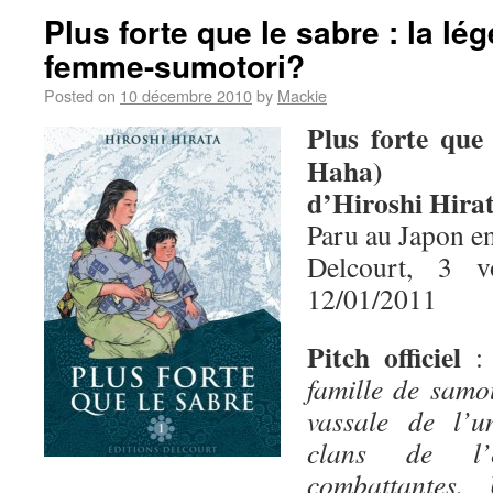
Plus forte que le sabre : la lé
femme-sumotori?
Posted on
10 décembre 2010
by
Mackie
Plus forte que
Haha)
d’Hiroshi Hira
Paru au Japon e
Delcourt, 3 
12/01/2011
Pitch officiel
famille de samo
vassale de l’u
clans de l’
combattantes.