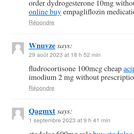
order dydrogesterone 10mg withou
online buy
empagliflozin medicati
Répondre
Wnuvze
says:
29 août 2023 at 18 h 52 min
fludrocortisone 100mcg cheap
aci
imodium 2 mg without prescripti
Répondre
Qagmxt
says:
1 septembre 2023 at 9 h 41 min
etodolac 600mg sale
buy etodolac