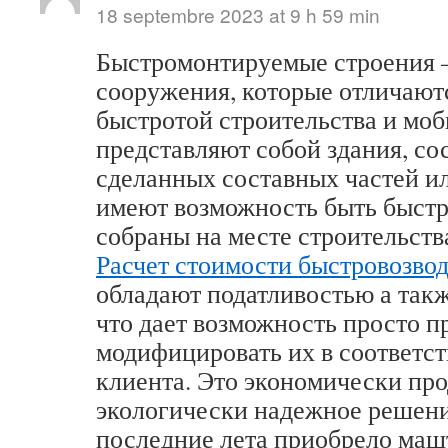
18 septembre 2023 at 9 h 59 min
Быстромонтируемые строения –
сооружения, которые отличают
быстротой строительства и мо
представляют собой здания, со
сделанных составных частей ил
имеют возможность быть быст
собраны на месте строительств
Расчет стоимости быстровозво
обладают податливостью а так
что дает возможность просто п
модифицировать их в соответст
клиента. Это экономически про
экологически надежное решени
последние лета приобрело маш