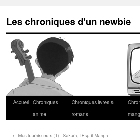
Les chroniques d'un newbie
Accueil
Chroniques
Chroniques livres &
Chro
anime
romans
man
←
Mes fournisseurs (1) : Sakura, l’Esprit Manga