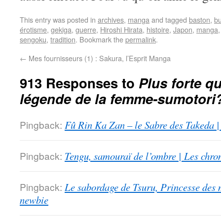
This entry was posted in
archives
,
manga
and tagged
baston
,
b
érotisme
,
gekiga
,
guerre
,
Hiroshi Hirata
,
histoire
,
Japon
,
manga
sengoku
,
tradition
. Bookmark the
permalink
.
←
Mes fournisseurs (1) : Sakura, l’Esprit Manga
913 Responses to
Plus forte qu
légende de la femme-sumotori
Pingback:
Fû Rin Ka Zan – le Sabre des Takeda |
Pingback:
Tengu, samouraï de l’ombre | Les chro
Pingback:
Le sabordage de Tsuru, Princesse des 
newbie