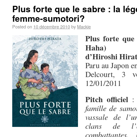
Plus forte que le sabre : la lé
femme-sumotori?
Posted on
10 décembre 2010
by
Mackie
Plus forte que
Haha)
d’Hiroshi Hira
Paru au Japon e
Delcourt, 3 
12/01/2011
Pitch officiel
famille de samo
vassale de l’u
clans de l’
combattantes.