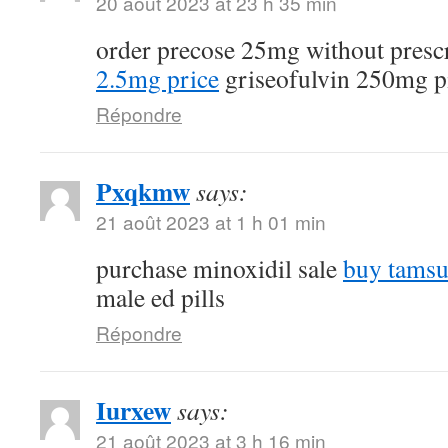
20 août 2023 at 23 h 35 min
order precose 25mg without presc
2.5mg price
griseofulvin 250mg pi
Répondre
Pxqkmw
says:
21 août 2023 at 1 h 01 min
purchase minoxidil sale
buy tamsu
male ed pills
Répondre
Iurxew
says:
21 août 2023 at 3 h 16 min