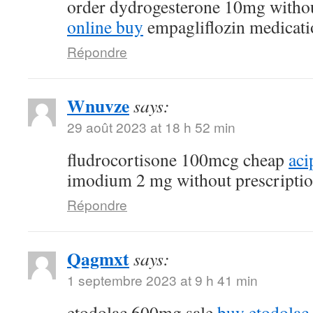
order dydrogesterone 10mg withou
online buy
empagliflozin medicati
Répondre
Wnuvze
says:
29 août 2023 at 18 h 52 min
fludrocortisone 100mcg cheap
aci
imodium 2 mg without prescripti
Répondre
Qagmxt
says:
1 septembre 2023 at 9 h 41 min
etodolac 600mg sale
buy etodolac